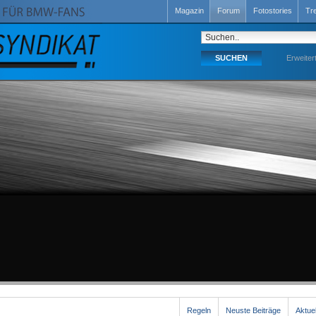
Magazin
Forum
Fotostories
Tr
Erweiter
Regeln
Neuste Beiträge
Aktue