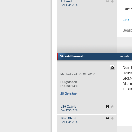
1. Hand
3er E36 318i
Edit:
Link
Bearb
Street-Elementz
erstellt
Dem k
Heißkl
Mitglied seit: 23.01.2012
Sikafl
Burgstetten
Alter
Deutschland
funkt
29 Beiträge
e30 Cabrio
3er E30 320i
Blue Shark
3er E36 318i