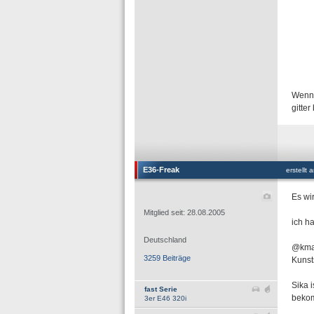
Wenn 
gitter
E36-Freak
erstellt
Es wi
Mitglied seit: 28.08.2005
ich h
Deutschland
@kmax
3259 Beiträge
Kunst
Sika 
fast Serie
bekom
3er E46 320i