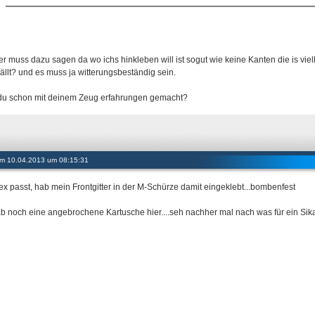
er muss dazu sagen da wo ichs hinkleben will ist sogut wie keine Kanten die is viel
ällt? und es muss ja witterungsbeständig sein.
du schon mit deinem Zeug erfahrungen gemacht?
 am 10.04.2013 um 08:15:31
lex passt, hab mein Frontgitter in der M-Schürze damit eingeklebt...bombenfest
ab noch eine angebrochene Kartusche hier....seh nachher mal nach was für ein Sika