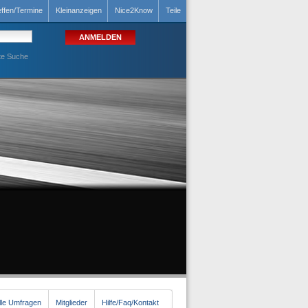
effen/Termine
Kleinanzeigen
Nice2Know
Teile
te Suche
lle Umfragen
Mitglieder
Hilfe/Faq/Kontakt