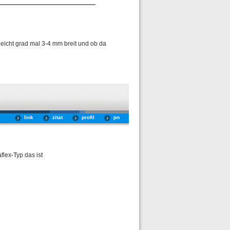
leicht grad mal 3-4 mm breit und ob da
link
zitat
profil
pn
flex-Typ das ist