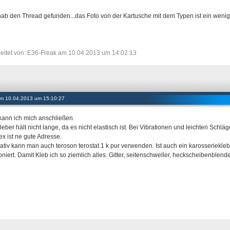
 hab den Thread gefunden...das Foto von der Kartusche mit dem Typen ist ein wenig
eitet von: E36-Freak am 10.04.2013 um 14:02:13
 am 10.04.2013 um 15:10:27
ann ich mich anschließen.
eber hält nicht lange, da es nicht elastisch ist. Bei Vibrationen und leichten Schläge
ex ist ne gute Adresse.
nativ kann man auch teroson terostat 1 k pur verwenden. Ist auch ein karosseriekle
ioniert. Damit Kleb ich so ziemlich alles. Gitter, seitenschweller, heckscheibenblen