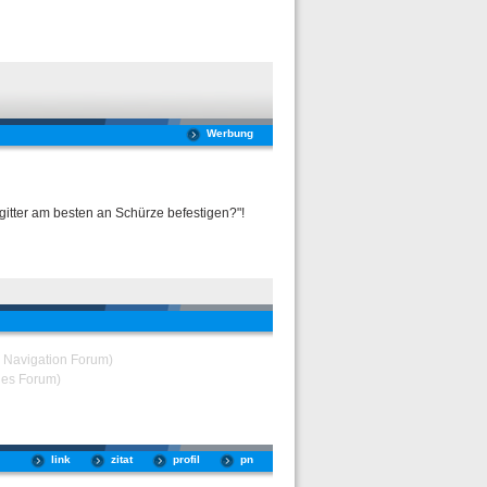
Werbung
itter am besten an Schürze befestigen?"!
& Navigation Forum)
des Forum)
link
zitat
profil
pn