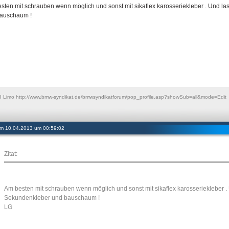
sten mit schrauben wenn möglich und sonst mit sikaflex karosseriekleber . Und la
auschaum !
I Limo http://www.bmw-syndikat.de/bmwsyndikatforum/pop_profile.asp?showSub=all&mode=Edit
 am 10.04.2013 um 00:59:02
Zitat:
Am besten mit schrauben wenn möglich und sonst mit sikaflex karosseriekleber . 
Sekundenkleber und bauschaum !
LG