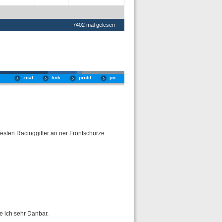
7402 mal gelesen
zitat
link
profil
pn
besten Racinggitter an ner Frontschürze
e ich sehr Danbar.