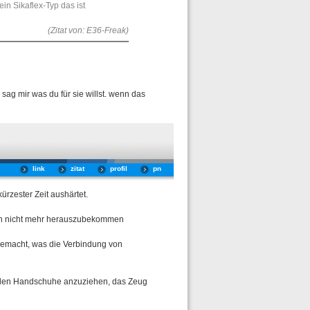
in Sikaflex-Typ das ist
(Zitat von: E36-Freak)
ag mir was du für sie willst. wenn das
link
zitat
profil
pn
ürzester Zeit aushärtet.
chon nicht mehr herauszubekommen
gemacht, was die Verbindung von
ehlen Handschuhe anzuziehen, das Zeug