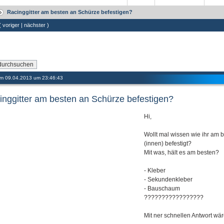
Racinggitter am besten an Schürze befestigen?
 (
voriger
|
nächster
)
 am 09.04.2013 um 23:46:43
inggitter am besten an Schürze befestigen?
Hi,
Wollt mal wissen wie ihr am 
(innen) befestigt?
Mit was, hält es am besten?
- Kleber
- Sekundenkleber
- Bauschaum
?????????????????
Mit ner schnellen Antwort wär