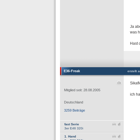
Ja ab
was h
Hast 
E36-Freak
erstellt
Sikaf
Mitglied seit: 28.08.2005
ich h
Deutschland
3259 Beiträge
fast Serie
3er E46 320i
1. Hand