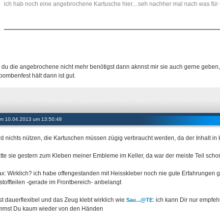
ich hab noch eine angebrochene Kartusche hier....seh nachher mal nach was für e
du die angebrochene nicht mehr benötigst dann aknnst mir sie auch gerne geben, s
 bombenfest hält dann ist gut.
 am 10.04.2013 um 13:50:48
rd nichts nützen, die Kartuschen müssen zügig verbraucht werden, da der Inhalt in k
atte sie gestern zum Kleben meiner Embleme im Keller, da war der meiste Teil s
: Wirklich? ich habe offengestanden mit Heisskleber noch nie gute Erfahrungen 
stoffteilen -gerade im Frontbereich- anbelangt
ist dauerflexibel und das Zeug klebt wirklich wie
: ich kann Dir nur empf
Sau...@TE
mst Du kaum wieder von den Händen