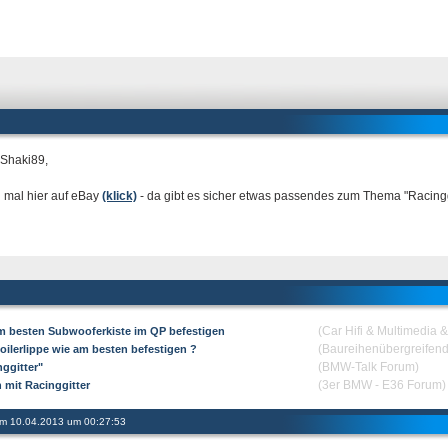
 Shaki89,
 mal hier auf eBay
(klick)
- da gibt es sicher etwas passendes zum Thema "Racingg
(Car Hifi & Multimedia 
m besten Subwooferkiste im QP befestigen
(Baureihenübergreifen
oilerlippe wie am besten befestigen ?
(BMW-Talk Forum)
nggitter"
(3er BMW - E36 Forum)
 mit Racinggitter
 am 10.04.2013 um 00:27:53