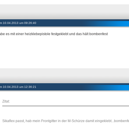
 am 10.04.2013 um 09:26:40
abe es mit einer heizklebepistole festgeklebt und das hält bombenfest
 am 10.04.2013 um 12:36:21
Zitat:
Sikaflex passt, hab mein Frontgitter in der M-Schürze damit eingeklebt...bombenf