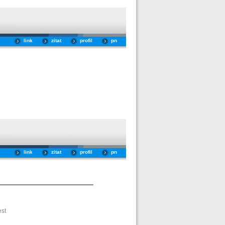
link
zitat
profil
pn
link
zitat
profil
pn
est