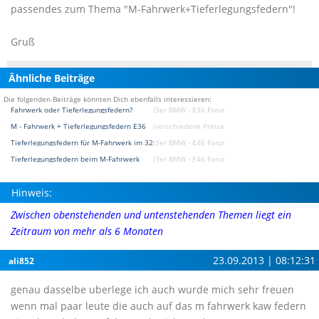
passendes zum Thema "M-Fahrwerk+Tieferlegungsfedern"!
Gruß
Ähnliche Beiträge
Die folgenden Beiträge könnten Dich ebenfalls interessieren:
Fahrwerk oder Tieferlegungsfedern?
(3er BMW - E36 Forum)
M - Fahrwerk + Tieferlegungsfedern E36
(verschiedene Preise / Kaufberatung Forum)
Tieferlegungsfedern für M-Fahrwerk im 320er
(3er BMW - E46 Forum)
Tieferlegungsfedern beim M-Fahrwerk
(3er BMW - E46 Forum)
Hinweis:
Zwischen obenstehenden und untenstehenden Themen liegt ein
Zeitraum von mehr als 6 Monaten
23.09.2013 | 08:12:31
ali852
genau dasselbe uberlege ich auch wurde mich sehr freuen
wenn mal paar leute die auch auf das m fahrwerk kaw federn