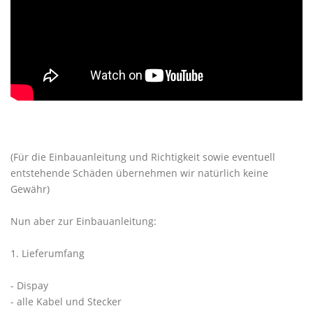
(Für die Einbauanleitung und Richtigkeit sowie eventuell
entstehende Schäden übernehmen wir natürlich keine
Gewähr)
Nun aber zur Einbauanleitung:
1. Lieferumfang
- Dispay
- alle Kabel und Stecker