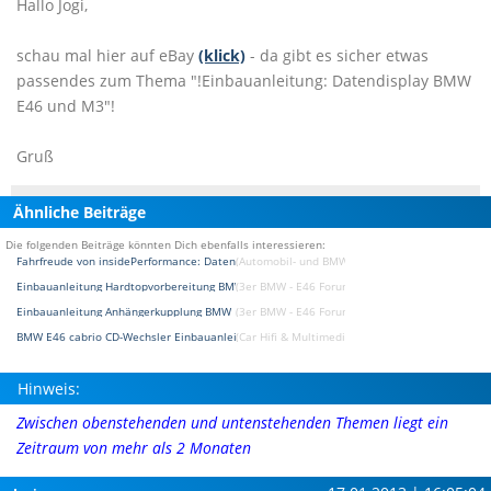
Hallo Jogi,
schau mal hier auf eBay
(klick)
- da gibt es sicher etwas
passendes zum Thema "!Einbauanleitung: Datendisplay BMW
E46 und M3"!
Gruß
Ähnliche Beiträge
Die folgenden Beiträge könnten Dich ebenfalls interessieren:
Fahrfreude von insidePerformance: Datendisplay jetzt auch für den BMW X5/X6 und X5M
(Automobil- und BMW News-Blog Forum)
Einbauanleitung Hardtopvorbereitung BMW e46
(3er BMW - E46 Forum)
Einbauanleitung Anhängerkupplung BMW E46 Touring
(3er BMW - E46 Forum)
BMW E46 cabrio CD-Wechsler Einbauanleitung
(Car Hifi & Multimedia & Navigation Forum)
Hinweis:
Zwischen obenstehenden und untenstehenden Themen liegt ein
Zeitraum von mehr als 2 Monaten