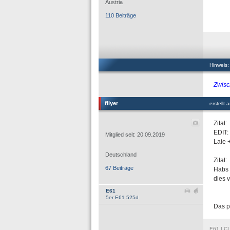
Austria
110 Beiträge
Hinweis:
Zwisc
fliyer
erstellt
Zitat:
EDIT:
Mitglied seit: 20.09.2019
Laie +
Deutschland
Zitat:
67 Beiträge
Habs 
dies 
E61
5er E61 525d
Das p
E61 LCI