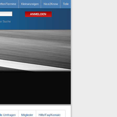
effen/Termine
Kleinanzeigen
Nice2Know
Teile
te Suche
lle Umfragen
Mitglieder
Hilfe/Faq/Kontakt