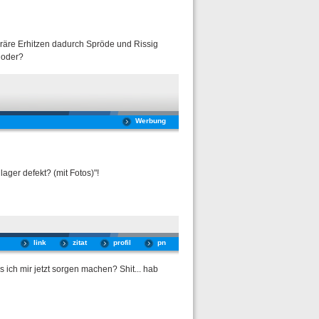
oräre Erhitzen dadurch Spröde und Rissig
 oder?
Werbung
ger defekt? (mit Fotos)"!
link
zitat
profil
pn
s ich mir jetzt sorgen machen? Shit... hab