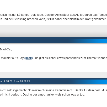
lich mit der Lötlampe, gute Idee. Das der Achsträger aus Alu ist, durch das Temp
n und bei Belastung brechen kann, ist Dir dabei aber nicht in den Kopf gekommen
 Mad-Cat,
 mal hier auf eBay
(klick)
- da gibt es sicher etwas passendes zum Thema "Tonnenla
 am 14.08.2012 um 00:50:21
nicht selbst gemacht. So weit reicht meine Kenntnis nicht. Danke für dein post. Mus
voll nicht bedacht. Dachte der amechaniker weis schon was er tut...