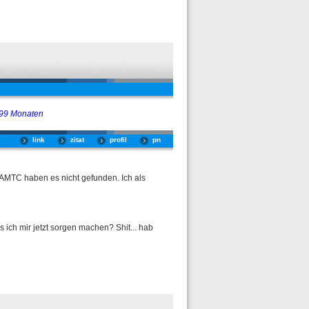
 99 Monaten
link
zitat
profil
pn
 ÖAMTC haben es nicht gefunden. Ich als
s ich mir jetzt sorgen machen? Shit... hab