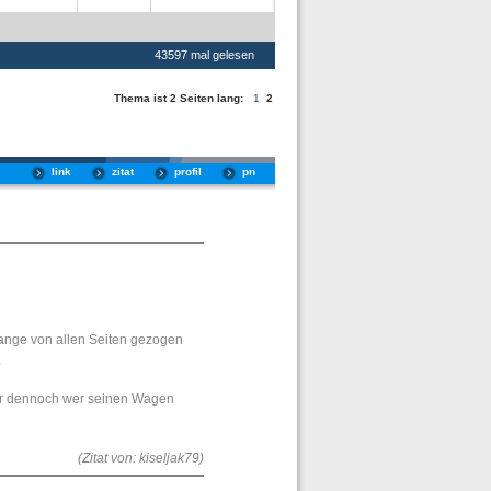
43597 mal gelesen
Thema ist 2 Seiten lang:
1
2
link
zitat
profil
pn
zange von allen Seiten gezogen
.
aber dennoch wer seinen Wagen
(Zitat von: kiseljak79)