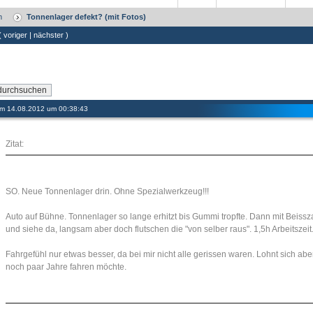
m
Tonnenlager defekt? (mit Fotos)
 (
voriger
|
nächster
)
 am 14.08.2012 um 00:38:43
Zitat:
SO. Neue Tonnenlager drin. Ohne Spezialwerkzeug!!!
Auto auf Bühne. Tonnenlager so lange erhitzt bis Gummi tropfte. Dann mit Beiss
und siehe da, langsam aber doch flutschen die "von selber raus". 1,5h Arbeitszeit
Fahrgefühl nur etwas besser, da bei mir nicht alle gerissen waren. Lohnt sich 
noch paar Jahre fahren möchte.