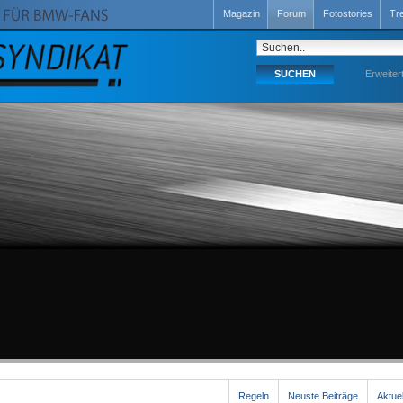
Magazin
Forum
Fotostories
Tr
Erweiter
Regeln
Neuste Beiträge
Aktue