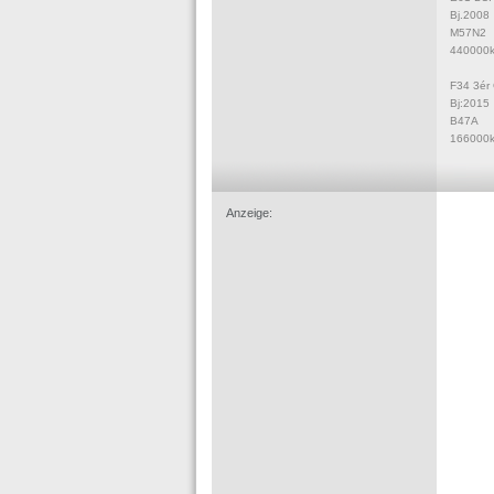
Bj.2008
M57N2
440000
F34 3ér
Bj:2015
B47A
166000
Anzeige: