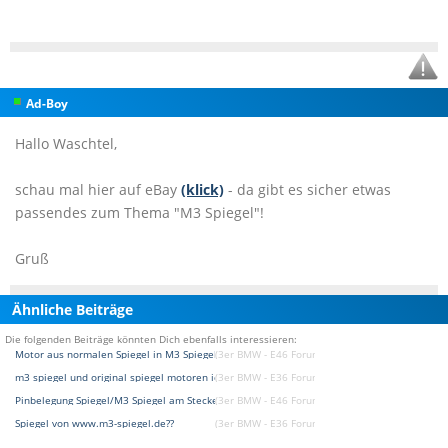
Ad-Boy
Hallo Waschtel,
schau mal hier auf eBay
(klick)
- da gibt es sicher etwas
passendes zum Thema "M3 Spiegel"!
Gruß
Ähnliche Beiträge
Die folgenden Beiträge könnten Dich ebenfalls interessieren:
Motor aus normalen Spiegel in M3 Spiegel einbauen?
(3er BMW - E46 Forum)
m3 spiegel und original spiegel motoren identisch?
(3er BMW - E36 Forum)
Pinbelegung Spiegel/M3 Spiegel am Stecker
(3er BMW - E46 Forum)
Spiegel von www.m3-spiegel.de??
(3er BMW - E36 Forum)