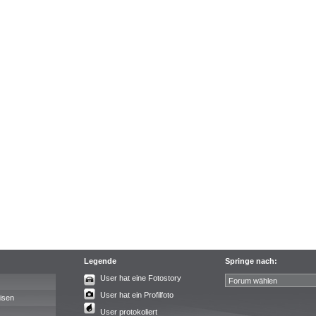
Legende
Springe nach:
User hat eine Fotostory
User hat ein Profilfoto
isen
User protokoliert