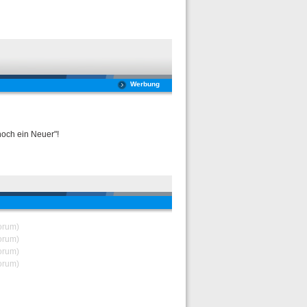
Werbung
noch ein Neuer"!
orum)
orum)
orum)
orum)