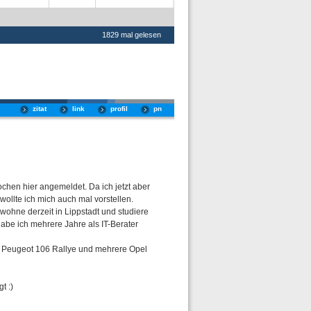
1829 mal gelesen
zitat
link
profil
pn
ochen hier angemeldet. Da ich jetzt aber
ollte ich mich auch mal vorstellen.
wohne derzeit in Lippstadt und studiere
 habe ich mehrere Jahre als IT-Berater
n Peugeot 106 Rallye und mehrere Opel
t :)