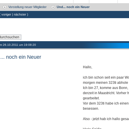
Vorstellung neuer Mitglieder
Und... noch ein Neuer
 (
voriger
|
nächster
)
 am 26.10.2011 um 19:08:20
... noch ein Neuer
Hallo,
ich bin schon seit ein paar W
morgen meinen 323ti abhole w
Ich bin 27, komme aus Bonn, 
derzeit in Maastricht. Vorher
gearbeitet.
Vor dem 323ti habe ich eine
besessen.
Also - jetzt hab ich hallo gesag