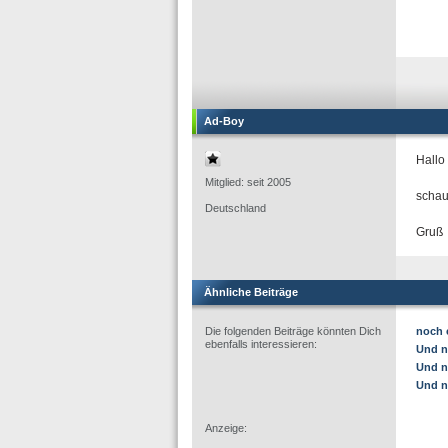
Ad-Boy
Hallo
Mitglied: seit 2005
schau
Deutschland
Gruß
Ähnliche Beiträge
Die folgenden Beiträge könnten Dich
noch 
ebenfalls interessieren:
Und n
Und n
Und n
Anzeige: