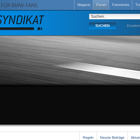
Magazin
Forum
Fotostories
Tr
Erweiter
Regeln
Neuste Beiträge
Aktue