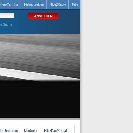
effen/Termine
Kleinanzeigen
Nice2Know
Teile
te Suche
lle Umfragen
Mitglieder
Hilfe/Faq/Kontakt