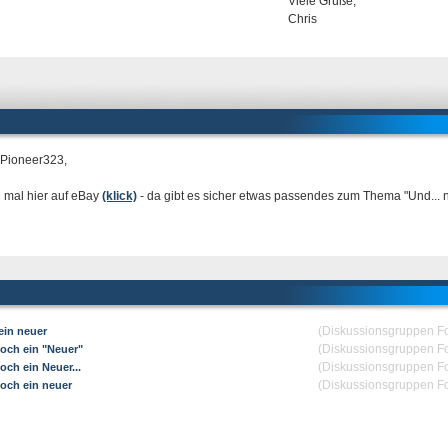
Viele Grüße,
Chris
 Pioneer323,
 mal hier auf eBay
(klick)
- da gibt es sicher etwas passendes zum Thema "Und... 
(Diskussionsgruppen F
ein neuer
(Diskussionsgruppen F
och ein "Neuer"
(Diskussionsgruppen F
och ein Neuer...
(Diskussionsgruppen F
och ein neuer