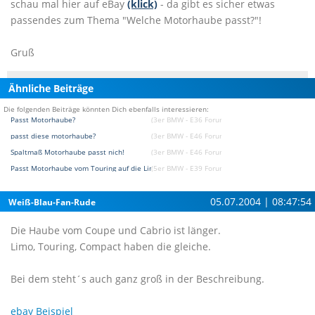
schau mal hier auf eBay
(klick)
- da gibt es sicher etwas
passendes zum Thema "Welche Motorhaube passt?"!
Gruß
Ähnliche Beiträge
Die folgenden Beiträge könnten Dich ebenfalls interessieren:
Passt Motorhaube?
(3er BMW - E36 Forum)
passt diese motorhaube?
(3er BMW - E46 Forum)
Spaltmaß Motorhaube passt nich!
(3er BMW - E46 Forum)
Passt Motorhaube vom Touring auf die Limo?
(5er BMW - E39 Forum)
05.07.2004 | 08:47:54
Weiß-Blau-Fan-Rude
Die Haube vom Coupe und Cabrio ist länger.
Limo, Touring, Compact haben die gleiche.
Bei dem steht´s auch ganz groß in der Beschreibung.
ebay Beispiel