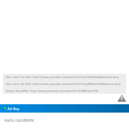
Hier mein 7er E66: http://www.youtube.com/watch?v=Cusj1R2b8Kw&feature=plcp
Hier mein 3er E36: http://www.youtube.com/watch?v=PmkyBMXee70&feature=plcp
Neues Soundfile: http://www.youtube.com/watch?v=N3BSmqtmiV8
Ad-Boy
Hallo italoBMW,