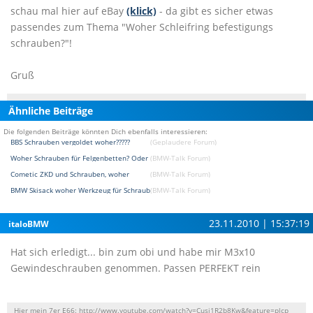
schau mal hier auf eBay
(klick)
- da gibt es sicher etwas
passendes zum Thema "Woher Schleifring befestigungs
schrauben?"!
Gruß
Ähnliche Beiträge
Die folgenden Beiträge könnten Dich ebenfalls interessieren:
BBS Schrauben vergoldet woher?????
(Geplaudere Forum)
Woher Schrauben für Felgenbetten? Oder reinigen?
(BMW-Talk Forum)
Cometic ZKD und Schrauben, woher
(BMW-Talk Forum)
BMW Skisack woher Werkzeug für Schrauben ?
(BMW-Talk Forum)
23.11.2010 | 15:37:19
italoBMW
Hat sich erledigt... bin zum obi und habe mir M3x10
Gewindeschrauben genommen. Passen PERFEKT rein
Hier mein 7er E66: http://www.youtube.com/watch?v=Cusj1R2b8Kw&feature=plcp