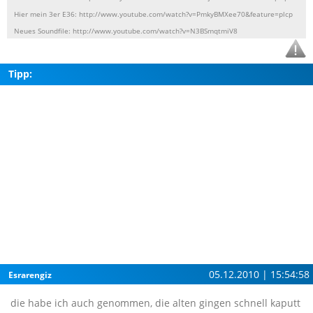
Hier mein 3er E36: http://www.youtube.com/watch?v=PmkyBMXee70&feature=plcp
Neues Soundfile: http://www.youtube.com/watch?v=N3BSmqtmiV8
Tipp:
05.12.2010 | 15:54:58
Esrarengiz
die habe ich auch genommen, die alten gingen schnell kaputt