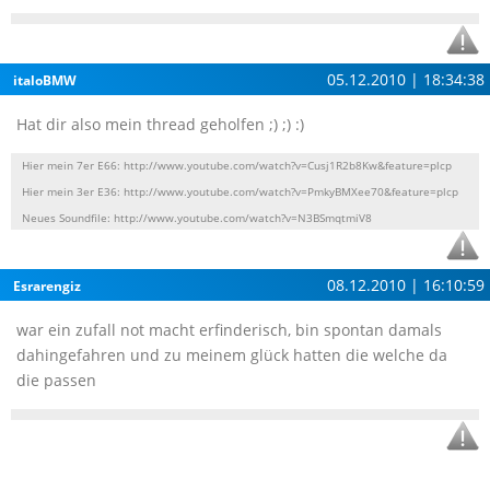
05.12.2010 | 18:34:38
italoBMW
Hat dir also mein thread geholfen ;) ;) :)
Hier mein 7er E66: http://www.youtube.com/watch?v=Cusj1R2b8Kw&feature=plcp
Hier mein 3er E36: http://www.youtube.com/watch?v=PmkyBMXee70&feature=plcp
Neues Soundfile: http://www.youtube.com/watch?v=N3BSmqtmiV8
08.12.2010 | 16:10:59
Esrarengiz
war ein zufall not macht erfinderisch, bin spontan damals
dahingefahren und zu meinem glück hatten die welche da
die passen