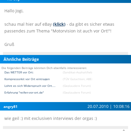
Hallo Jogi,
schau mal hier auf eBay
(klick)
- da gibt es sicher etwas
passendes zum Thema "Motorvision ist auch vor Ort!"!
Gruß
Ähnliche Beiträge
Die folgenden Beiträge könnten Dich ebenfalls interessieren:
Das WETTER vor Ort:
(Syndikat-Asphaltfieber [DAS BMW Treffen und E
Kompressorkit vor Ort eintragen
(TÜV Gutachten, ABEs und Fragen zu Eintragung
Lohnt es sich Widerspruch vor Ort....
(Geplaudere Forum)
Erfahrung "reifen-vor-ort.de"
(Geplaudere Forum)
20.07.2010 | 10:08:16
angry81
wie geil :) mit exclusiven interviews der orgas :)