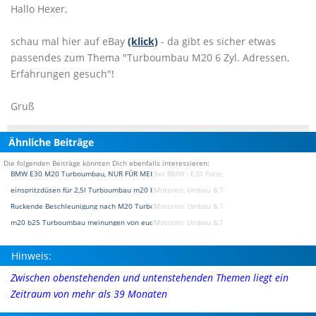
Hallo Hexer,
schau mal hier auf eBay
(klick)
- da gibt es sicher etwas
passendes zum Thema "Turboumbau M20 6 Zyl. Adressen,
Erfahrungen gesuch"!
Gruß
Ähnliche Beiträge
Die folgenden Beiträge könnten Dich ebenfalls interessieren:
BMW E30 M20 Turboumbau, NUR FÜR MEILE =)
(3er BMW - E30 Fotostories)
einspritzdüsen für 2,5l Turboumbau m20 b25
(Motoren: Umbau & Tuning Forum)
Ruckende Beschleunigung nach M20 Turboumbau
(Motoren: Umbau & Tuning Forum)
m20 b25 Turboumbau meinungen von euch
(Motoren: Umbau & Tuning Forum)
Hinweis:
Zwischen obenstehenden und untenstehenden Themen liegt ein
Zeitraum von mehr als 39 Monaten