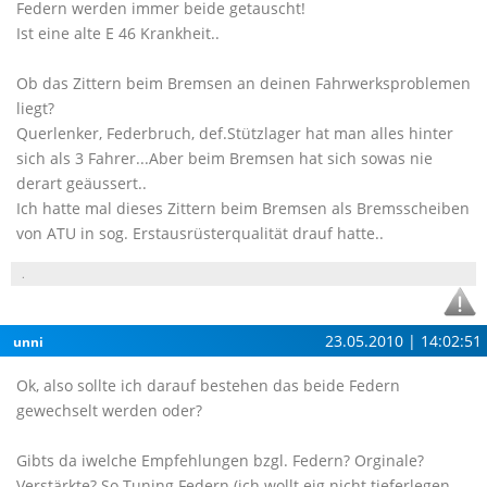
Federn werden immer beide getauscht!
Ist eine alte E 46 Krankheit..
Ob das Zittern beim Bremsen an deinen Fahrwerksproblemen
liegt?
Querlenker, Federbruch, def.Stützlager hat man alles hinter
sich als 3 Fahrer...Aber beim Bremsen hat sich sowas nie
derart geäussert..
Ich hatte mal dieses Zittern beim Bremsen als Bremsscheiben
von ATU in sog. Erstausrüsterqualität drauf hatte..
.
23.05.2010 | 14:02:51
unni
Ok, also sollte ich darauf bestehen das beide Federn
gewechselt werden oder?
Gibts da iwelche Empfehlungen bzgl. Federn? Orginale?
Verstärkte? So Tuning Federn (ich wollt eig nicht tieferlegen