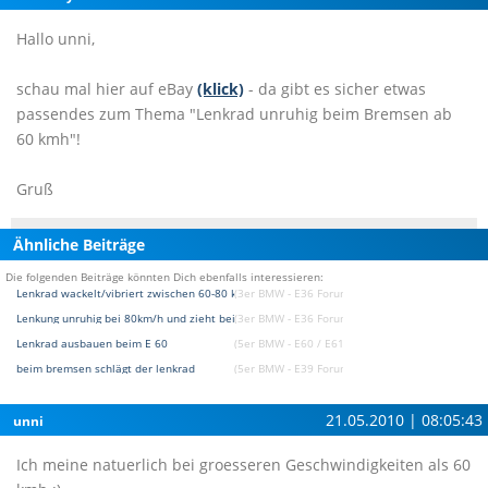
Hallo unni,
schau mal hier auf eBay
(klick)
- da gibt es sicher etwas
passendes zum Thema "Lenkrad unruhig beim Bremsen ab
60 kmh"!
Gruß
Ähnliche Beiträge
Die folgenden Beiträge könnten Dich ebenfalls interessieren:
Lenkrad wackelt/vibriert zwischen 60-80 kmh
(3er BMW - E36 Forum)
Lenkung unruhig bei 80km/h und zieht beim bremsen
(3er BMW - E36 Forum)
Lenkrad ausbauen beim E 60
(5er BMW - E60 / E61 Forum)
beim bremsen schlägt der lenkrad
(5er BMW - E39 Forum)
21.05.2010 | 08:05:43
unni
Ich meine natuerlich bei groesseren Geschwindigkeiten als 60