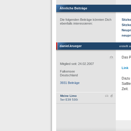
Ähnliche Beiträge
Die folgenden Beiträge könnten Dich
Sitzk
ebenfalls interessieren:
Sitzk
Neupr
neupr
daniel.krueger
erstellt
Das P
Mitglied seit: 24.02.2007
Link
Falkensee
Deutschland
Dazu 
3931 Beiträge
Sattl
Zeit.
Meine Limo
5er E39 530i