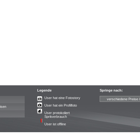
Legende
Springe nach:
User hat eine Fotostory
User hat ein Profilfoto
isen
User protokoliert
Spritverbrauch
User ist offline