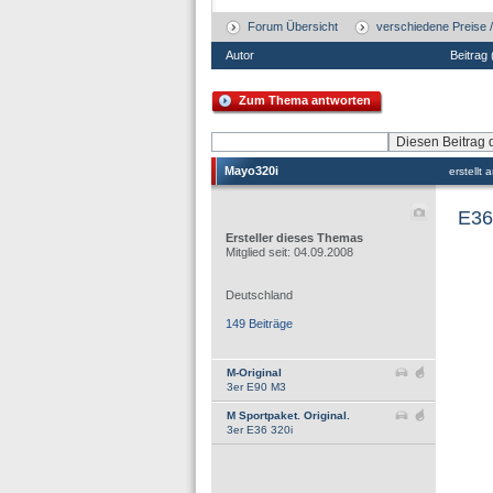
Forum Übersicht
verschiedene Preise 
Autor
Beitrag
Zum Thema antworten
Mayo320i
erstellt
E36
Ersteller dieses Themas
Mitglied seit: 04.09.2008
Deutschland
149 Beiträge
M-Original
3er E90 M3
M Sportpaket. Original.
3er E36 320i