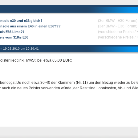
(3er BMW - E30 Forum)
onsole e30 und e36 gleich?
(3er BMW - E36 Forum)
onsole aus einem E46 in einen E36???
(verschiedene Preise /
eis E36 Limo?!
(verschiedene Preise /
eis vom 318is E36
 am 19.02.2010 um 10:29:41
olster liegt inkl. MwSt. bei etwa 65,00 EUR:
benötigst Du noch etwa 30-40 der Klammern (Nr. 11) um den Bezug wieder zu befest
er auch ein neues Polster verwenden würde, der Rest sind Lohnkosten, Ab- und W