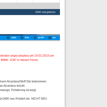
1666 mal gelesen
zitat
link
profil
pn
oderator angry-playboy am 19.02.2010 um
 BMW - E36" in dieses Forum
einem Alcantara/Stoff Sitz bekommen.
s Alcantara drückt.
enwange, Polsterung ist weg)
 für180€ neu Polstert etc. NICHT NEU