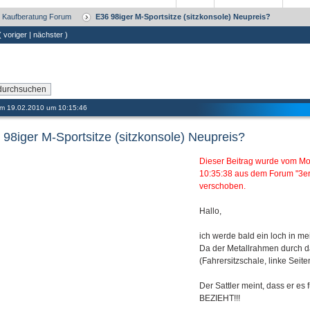
/ Kaufberatung Forum
E36 98iger M-Sportsitze (sitzkonsole) Neupreis?
 (
voriger
|
nächster
)
 am 19.02.2010 um 10:15:46
 98iger M-Sportsitze (sitzkonsole) Neupreis?
Dieser Beitrag wurde vom M
10:35:38 aus dem Forum "3er
verschoben.
Hallo,
ich werde bald ein loch in m
Da der Metallrahmen durch da
(Fahrersitzschale, linke Seit
Der Sattler meint, dass er es
BEZIEHT!!!