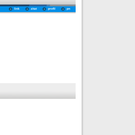
link
zitat
profil
pn