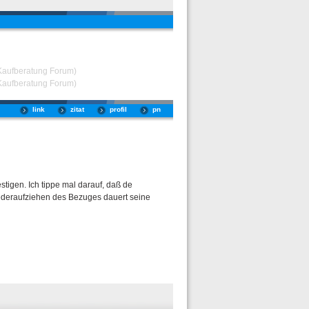
 Kaufberatung Forum)
 Kaufberatung Forum)
link
zitat
profil
pn
igen. Ich tippe mal darauf, daß de
iederaufziehen des Bezuges dauert seine