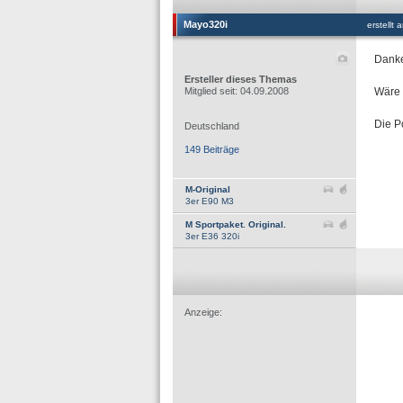
Mayo320i
erstellt
Danke 
Ersteller dieses Themas
Mitglied seit: 04.09.2008
Wäre 
Die P
Deutschland
149 Beiträge
M-Original
3er E90 M3
M Sportpaket. Original.
3er E36 320i
Anzeige: