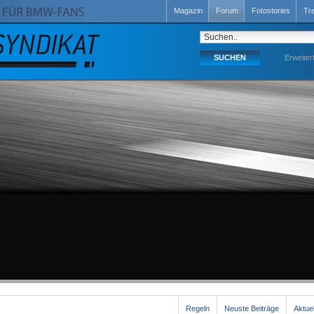
Magazin
Forum
Fotostories
Tr
Erweiter
Regeln
Neuste Beiträge
Aktue