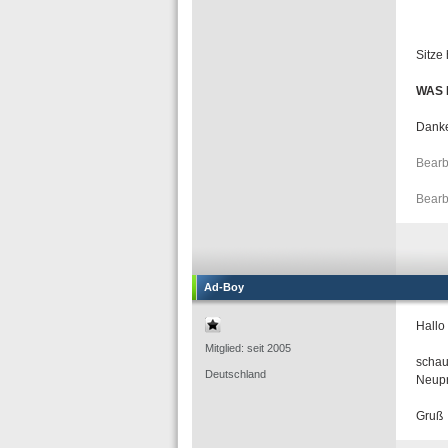
Sitze
WAS K
Dank
Bearb
Bearb
Ad-Boy
Hallo
Mitglied: seit 2005
schau
Deutschland
Neupr
Gruß