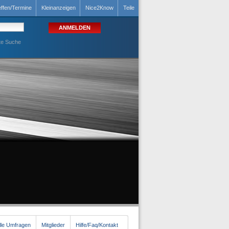
effen/Termine
Kleinanzeigen
Nice2Know
Teile
te Suche
lle Umfragen
Mitglieder
Hilfe/Faq/Kontakt