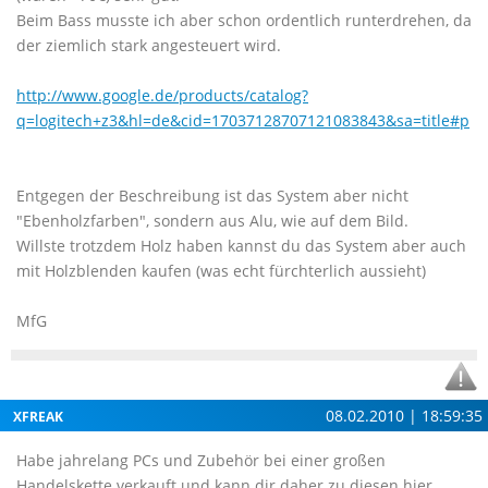
Beim Bass musste ich aber schon ordentlich runterdrehen, da
der ziemlich stark angesteuert wird.
http://www.google.de/products/catalog?
q=logitech+z3&hl=de&cid=17037128707121083843&sa=title#p
Entgegen der Beschreibung ist das System aber nicht
"Ebenholzfarben", sondern aus Alu, wie auf dem Bild.
Willste trotzdem Holz haben kannst du das System aber auch
mit Holzblenden kaufen (was echt fürchterlich aussieht)
MfG
08.02.2010 | 18:59:35
XFREAK
Habe jahrelang PCs und Zubehör bei einer großen
Handelskette verkauft und kann dir daher zu diesen hier