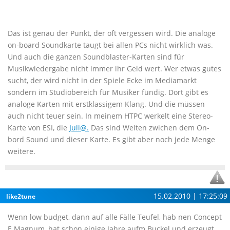
Das ist genau der Punkt, der oft vergessen wird. Die analoge
on-board Soundkarte taugt bei allen PCs nicht wirklich was.
Und auch die ganzen Soundblaster-Karten sind für
Musikwiedergabe nicht immer ihr Geld wert. Wer etwas gutes
sucht, der wird nicht in der Spiele Ecke im Mediamarkt
sondern im Studiobereich für Musiker fündig. Dort gibt es
analoge Karten mit erstklassigem Klang. Und die müssen
auch nicht teuer sein. In meinem HTPC werkelt eine Stereo-
Karte von ESI, die
Juli@.
Das sind Welten zwichen dem On-
bord Sound und dieser Karte. Es gibt aber noch jede Menge
weitere.
15.02.2010 | 17:25:09
like2tune
Wenn low budget, dann auf alle Fälle Teufel, hab nen Concept
E Magnum, hat schon einige Jahre aufm Buckel und erzeugt