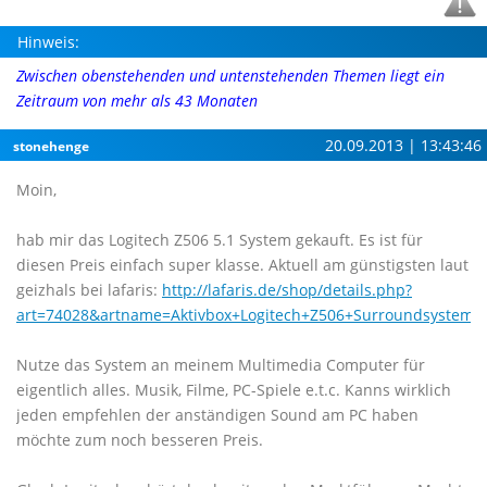
Hinweis:
Zwischen obenstehenden und untenstehenden Themen liegt ein
Zeitraum von mehr als 43 Monaten
20.09.2013 | 13:43:46
stonehenge
Moin,
hab mir das Logitech Z506 5.1 System gekauft. Es ist für
diesen Preis einfach super klasse. Aktuell am günstigsten laut
geizhals bei lafaris:
http://lafaris.de/shop/details.php?
art=74028&artname=Aktivbox+Logitech+Z506+Surroundsystem+
Nutze das System an meinem Multimedia Computer für
eigentlich alles. Musik, Filme, PC-Spiele e.t.c. Kanns wirklich
jeden empfehlen der anständigen Sound am PC haben
möchte zum noch besseren Preis.