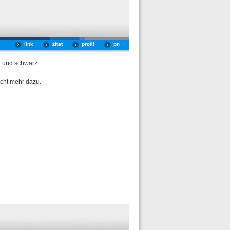
link
zitat
profil
pn
u und schwarz.
cht mehr dazu.