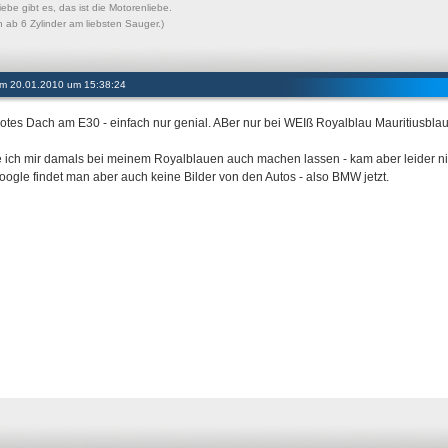
ebe gibt es, das ist die Motorenliebe.
ch ab 6 Zylinder am liebsten Sauger.)
 am 20.01.2010 um 15:38:24
otes Dach am E30 - einfach nur genial. ABer nur bei WEIß Royalblau Mauritiusbla
e ich mir damals bei meinem Royalblauen auch machen lassen - kam aber leider ni
oogle findet man aber auch keine Bilder von den Autos - also BMW jetzt.