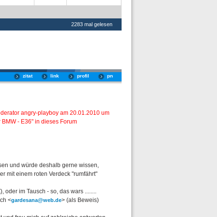
2283 mal gelesen
zitat
link
profil
pn
oderator angry-playboy am 20.01.2010 um
 BMW - E36" in dieses Forum
sen und würde deshalb gerne wissen,
er mit einem roten Verdeck "rumfährt"
 oder im Tausch - so, das wars ........
ich <
> (als Beweis)
gardesana@web.de