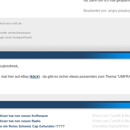
na, dann bin ich mal gespann
Bearbeitet von: angry-playb
deck-doc-e36.de
onelle verdeckreparatur
age raum stuttgart/bawü
cabriofreek,
 mal hier auf eBay
(klick)
- da gibt es sicher etwas passendes zum Thema "UMFRAG
(Fotos von CarHifi & Mu
Böser hat nen neuen Kofferaum
(Fotos von CarHifi & Mu
Böser hat nen neuen Radio
(Syndikat-Asphaltfiebe
er ein Rotes Schweiz Cap Gefunden !????