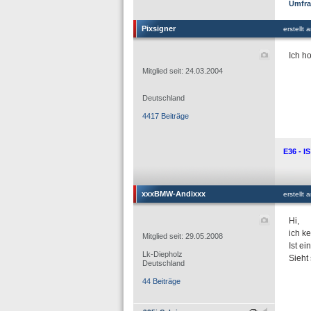
Umfra
Pixsigner
erstellt
Ich ho
Mitglied seit: 24.03.2004
Deutschland
4417 Beiträge
E36 - I
xxxBMW-Andixxx
erstellt
Hi,
ich ke
Mitglied seit: 29.05.2008
Ist e
Lk-Diepholz
Sieht
Deutschland
44 Beiträge