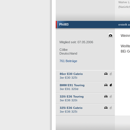
Wahre Li
(Natürli
Phil83
erstellt
Weinr
Mitglied seit: 07.05.2006
Wollt
Cölbe
BEi G
Deutschland
761 Beiträge
86er E30 Cabrio
3er E30 325i
BMW E91 Touring
3er E91 320d
320i E36 Touring
3er E36 320i
325i E36 Cabrio
3er E36 325i