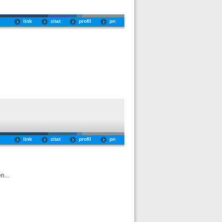
link
zitat
profil
pn
link
zitat
profil
pn
n...