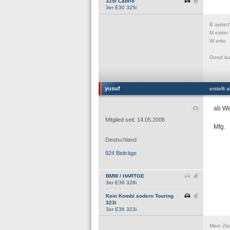
325i Cabrio
3er E30 325i
B ayrisc
M eister
W erke
Good luc
yusuf
erstellt
ab We
Mitglied seit: 14.05.2006
Mfg.
Deutschland
924 Beiträge
BMW / HARTGE
3er E36 328i
Kein Kombi sodern Touring
323i
3er E36 323i
Mein Zit