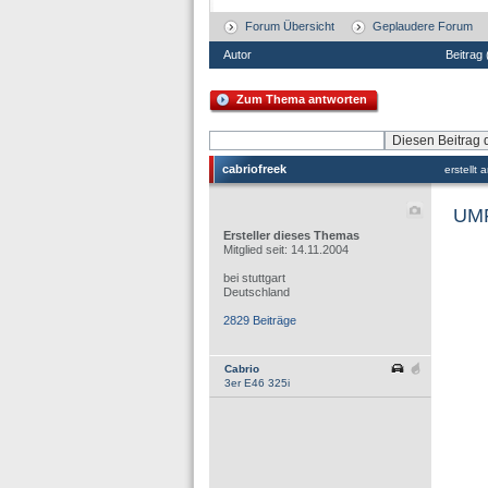
Forum Übersicht
Geplaudere Forum
Autor
Beitrag
Zum Thema antworten
cabriofreek
erstellt
UMF
Ersteller dieses Themas
Mitglied seit: 14.11.2004
bei stuttgart
Deutschland
2829 Beiträge
Cabrio
3er E46 325i