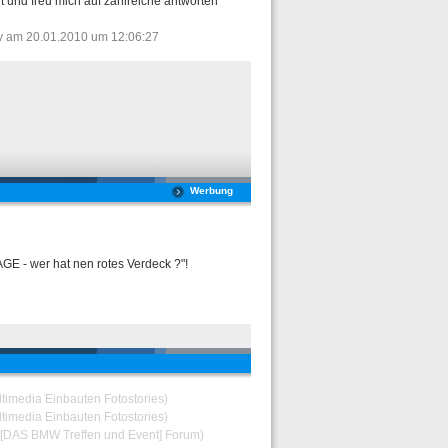
t und freu mich auf zahlreiche antworten
oy am 20.01.2010 um 12:06:27
Werbung
E - wer hat nen rotes Verdeck ?"!
ltimedia Einbauten Fotostories)
ltimedia Einbauten Fotostories)
r [DAS BMW Treffen und Event] Forum)