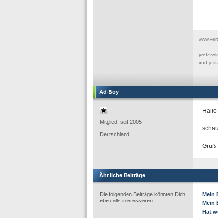
www.ver
professi
und just
Ad-Boy
Hallo 
Mitglied: seit 2005
schau
Deutschland
Gruß
Ähnliche Beiträge
Die folgenden Beiträge könnten Dich
Mein 
ebenfalls interessieren:
Mein 
Hat w