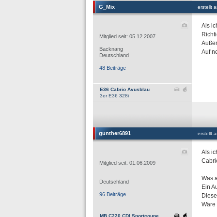
G_Mix
erstellt
Als i
Richti
Mitglied seit: 05.12.2007
Außen
Backnang
Auf n
Deutschland
48 Beiträge
E36 Cabrio Avusblau
3er E36 328i
gunther6891
erstellt
Als i
Cabrio
Mitglied seit: 01.06.2009
Was a
Deutschland
Ein A
96 Beiträge
Diese 
Wäre 
MB C220 CDI Sportcoupe