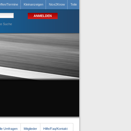
effen/Termine
Kleinanzeigen
Nice2Know
Teile
te Suche
lle Umfragen
Mitglieder
Hilfe/Faq/Kontakt