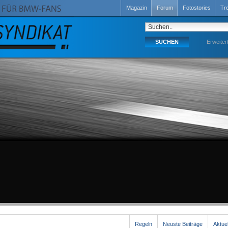
Magazin
Forum
Fotostories
Tr
Erweiter
Regeln
Neuste Beiträge
Aktue