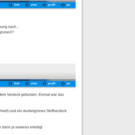
link
zitat
profil
pn
.
nung nach...
 grünen!?
link
zitat
profil
pn
rotem Verdeck gefunden. Einmal war das
 hieß) und ein dunkelgrünes Stoffverdeck.
 dann ja sowieso erledigt.