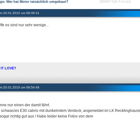
(BMW-Talk Forum)
ge: Wer hat Motor tatsächlich umgebaut?
 am 20.01.2010 um 08:39:31
ffe es sind nur sehr wenige...
S IT LOVE?
 am 20.01.2010 um 08:54:46
nne nur einen der damit fährt.
in schwarzes E30 cabrio mit dunkelrotem Verdeck, angemeldet im LK Recklinghause
 sogar richtig gut aus ! Habe leider keine Fotos von dem