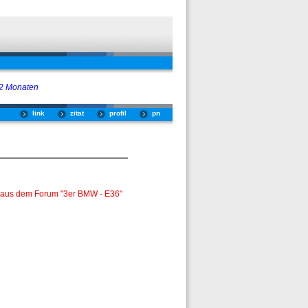
 2 Monaten
link
zitat
profil
pn
 aus dem Forum "3er BMW - E36"