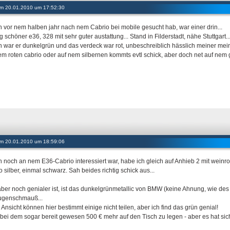
 am 20.01.2010 um 17:52:30
ch vor nem halben jahr nach nem Cabrio bei mobile gesucht hab, war einer drin...
g schöner e36, 328 mit sehr guter austattung... Stand in Filderstadt, nähe Stuttgart..
 war er dunkelgrün und das verdeck war rot, unbeschreiblich hässlich meiner mei
em roten cabrio oder auf nem silbernen kommts evtl schick, aber doch net auf nem
 am 20.01.2010 um 18:59:06
ch noch an nem E36-Cabrio interessiert war, habe ich gleich auf Anhieb 2 mit wein
 silber, einmal schwarz. Sah beides richtig schick aus...
ber noch genialer ist, ist das dunkelgrünmetallic von BMW (keine Ahnung, wie des
ugenschmauß...
Ansicht können hier bestimmt einige nicht teilen, aber ich find das grün genial!
bei dem sogar bereit gewesen 500 € mehr auf den Tisch zu legen - aber es hat sich