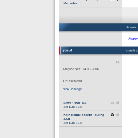
Mercedes
Hinweis:
Zwisc
yusuf
erstellt
Mitglied seit: 14.05.2006
Deutschland
924 Beiträge
BMW / HARTGE
3er E36 328i
Kein Kombi sodern Touring
323i
3er E36 323i