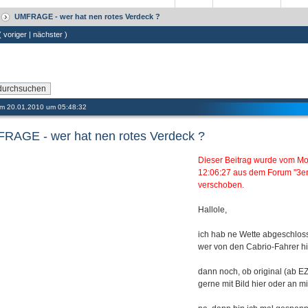
UMFRAGE - wer hat nen rotes Verdeck ?
 (
voriger
|
nächster
)
 am 20.01.2010 um 05:48:32
RAGE - wer hat nen rotes Verdeck ?
Dieser Beitrag wurde vom M
12:06:27 aus dem Forum "3er
verschoben.
Hallole,
ich hab ne Wette abgeschlos
wer von den Cabrio-Fahrer hi
dann noch, ob original (ab EZ),
gerne mit Bild hier oder an m