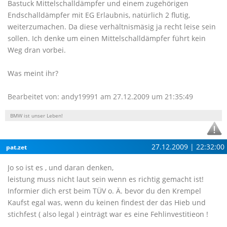
Bastuck Mittelschalldämpfer und einem zugehörigen
Endschalldämpfer mit EG Erlaubnis, natürlich 2 flutig,
weiterzumachen. Da diese verhältnismäsig ja recht leise sein
sollen. Ich denke um einen Mittelschalldämpfer führt kein
Weg dran vorbei.
Was meint ihr?
Bearbeitet von: andy19991 am 27.12.2009 um 21:35:49
BMW ist unser Leben!
27.12.2009 | 22:32:00
pat.zet
Jo so ist es , und daran denken,
leistung muss nicht laut sein wenn es richtig gemacht ist!
Informier dich erst beim TÜV o. Ä. bevor du den Krempel
Kaufst egal was, wenn du keinen findest der das Hieb und
stichfest ( also legal ) einträgt war es eine Fehlinvestitieon !