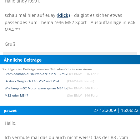
Hallo andy19991,
schau mal hier auf eBay
(klick)
- da gibt es sicher etwas
passendes zum Thema "e36 M52 Sport - Auspuffanlage in e46
M54 ?"!
Gruß
Ähnliche Beiträge
Die folgenden Beiträge könnten Dich ebenfalls interessieren:
Schmiedmann auspuffanlage für M52/m54 motoren
(3er BMW - E36 Forum)
Bastuck Vergleich E46 M52 und M54
(BMW-Talk Forum)
Wie lange m52 Motor wann genau M54 beim e46
(3er BMW - E46 Forum)
M52 oder M54?
(3er BMW - E46 Forum)
27.12.2009 | 16:06:22
pat.zet
Hallo,
Ich vermute mal das du auch nicht weisst das der B3 , vom