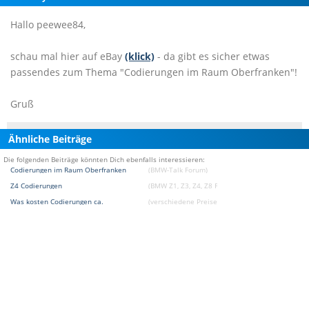
Hallo peewee84,
schau mal hier auf eBay
(klick)
- da gibt es sicher etwas
passendes zum Thema "Codierungen im Raum Oberfranken"!
Gruß
Ähnliche Beiträge
Die folgenden Beiträge könnten Dich ebenfalls interessieren:
Codierungen im Raum Oberfranken
(BMW-Talk Forum)
Z4 Codierungen
(BMW Z1, Z3, Z4, Z8 Forum)
Was kosten Codierungen ca.
(verschiedene Preise / Kaufberatung Forum)