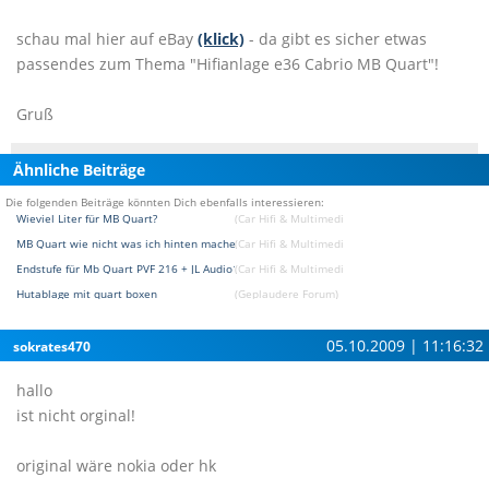
schau mal hier auf eBay
(klick)
- da gibt es sicher etwas
passendes zum Thema "Hifianlage e36 Cabrio MB Quart"!
Gruß
Ähnliche Beiträge
Die folgenden Beiträge könnten Dich ebenfalls interessieren:
Wieviel Liter für MB Quart?
(Car Hifi & Multimedia & Navigation Forum)
MB Quart wie nicht was ich hinten machen soll
(Car Hifi & Multimedia & Navigation Forum)
Endstufe für Mb Quart PVF 216 + JL Audio12W6v2-D4
(Car Hifi & Multimedia & Navigation Forum)
Hutablage mit quart boxen
(Geplaudere Forum)
05.10.2009 | 11:16:32
sokrates470
hallo
ist nicht orginal!
original wäre nokia oder hk