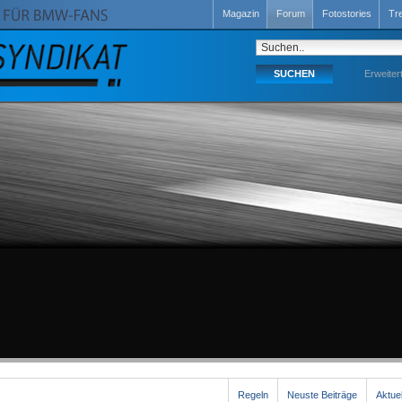
Magazin
Forum
Fotostories
Tr
Erweiter
Regeln
Neuste Beiträge
Aktue