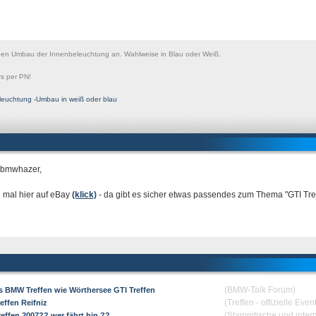
nen Umbau der Innenbeleuchtung an. Wahlweise in Blau oder Weiß.
s per PN!
leuchtung -Umbau in weiß oder blau
 bmwhazer,
 mal hier auf eBay
(klick)
- da gibt es sicher etwas passendes zum Thema "GTI Tre
(BMW-Talk Forum)
es BMW Treffen wie Wörthersee GTI Treffen
(Treffen - offizielle Eve
effen Reifniz
(Stammtische und inter
reffen 2007?? wer fährt hin ??