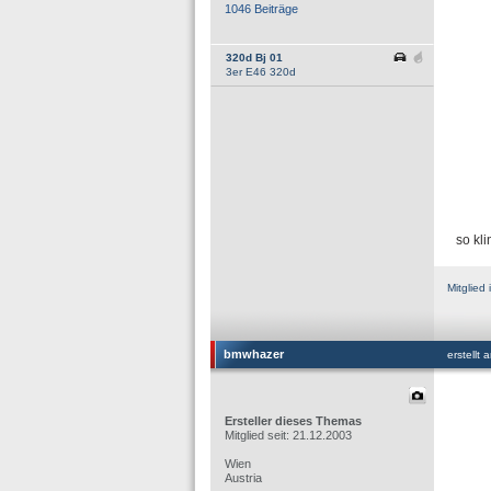
1046 Beiträge
320d Bj 01
3er E46 320d
so kl
Mitglie
bmwhazer
erstellt
Ersteller dieses Themas
Mitglied seit: 21.12.2003
Wien
Austria