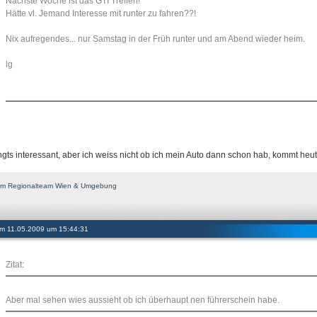
Nächste Woche ist das GTI Treffen!
Hätte vl. Jemand Interesse mit runter zu fahren??!
Nix aufregendes... nur Samstag in der Früh runter und am Abend wieder heim.
lg
ingts interessant, aber ich weiss nicht ob ich mein Auto dann schon hab, kommt heut
d im Regionalteam Wien & Umgebung
 am 11.05.2009 um 15:44:31
Zitat:
Aber mal sehen wies aussieht ob ich überhaupt nen führerschein habe.