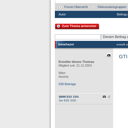
Forum Übersicht
Diskussionsgruppen
Autor
Beitrag
Zum Thema antworten
bmwhazer
erstellt
GTI
Ersteller dieses Themas
Mitglied seit: 21.12.2003
Wien
Austria
938 Beiträge
BMW E92 330i
3er E92 330i