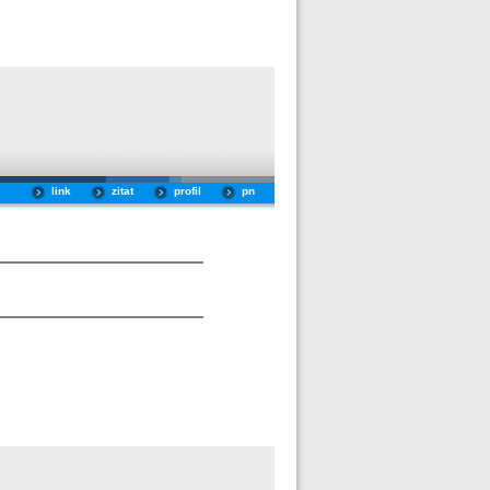
link
zitat
profil
pn