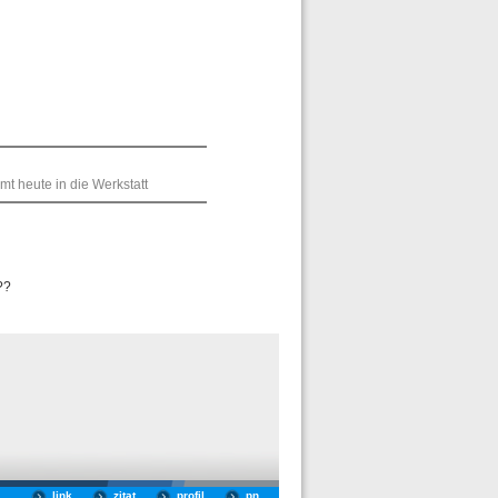
mt heute in die Werkstatt
??
link
zitat
profil
pn