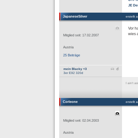
JE De
JapaneseSilver
erstellt
Vor h
wies 
Mitglied seit: 17.02.2007
Austria
25 Beiträge
mein Blacky <3
3er E92 320d
I ain't 
Corleone
erstellt
Mitglied seit: 02.04.2003
Austria