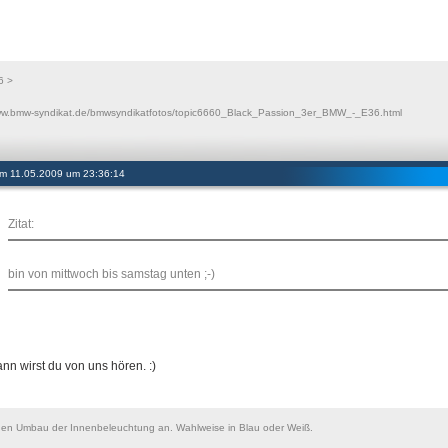
6 >
www.bmw-syndikat.de/bmwsyndikatfotos/topic6660_Black_Passion_3er_BMW_-_E36.html
 am 11.05.2009 um 23:36:14
Zitat:
bin von mittwoch bis samstag unten ;-)
ann wirst du von uns hören. :)
nen Umbau der Innenbeleuchtung an. Wahlweise in Blau oder Weiß.