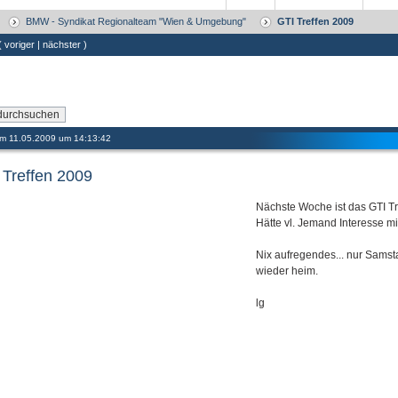
BMW - Syndikat Regionalteam "Wien & Umgebung"
GTI Treffen 2009
 (
voriger
|
nächster
)
 am 11.05.2009 um 14:13:42
 Treffen 2009
Nächste Woche ist das GTI Tr
Hätte vl. Jemand Interesse mi
Nix aufregendes... nur Samst
wieder heim.
lg