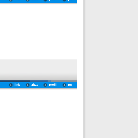
link
zitat
profil
pn