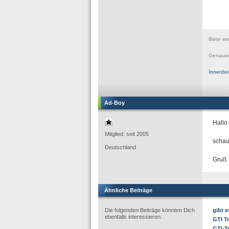
Biete ei
Genauer
Innenbe
Ad-Boy
Hallo
Mitglied: seit 2005
schau
Deutschland
Gruß
Ähnliche Beiträge
Die folgenden Beiträge könnten Dich
gibt 
ebenfalls interessieren:
GTI Tr
GTI-T