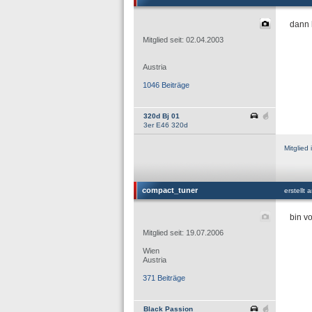
dann 
Mitglied seit: 02.04.2003
Austria
1046 Beiträge
320d Bj 01
3er E46 320d
Mitglie
compact_tuner
erstellt
bin v
Mitglied seit: 19.07.2006
Wien
Austria
371 Beiträge
Black Passion