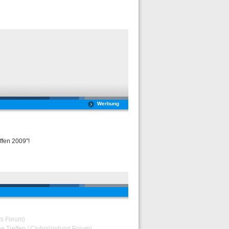
Werbung
ffen 2009"!
nts Forum)
ne Treffen / Clubgründung Forum)