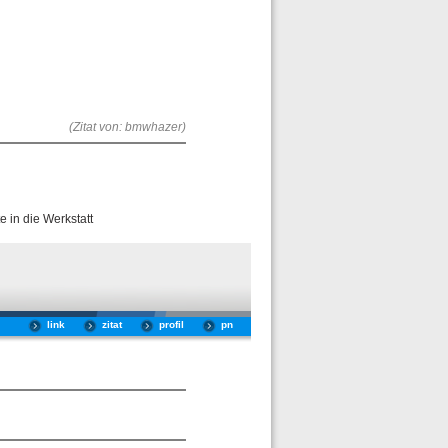
(Zitat von: bmwhazer)
e in die Werkstatt
link
zitat
profil
pn