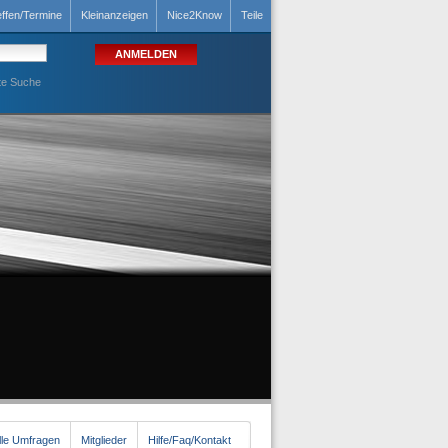
effen/Termine
Kleinanzeigen
Nice2Know
Teile
te Suche
lle Umfragen
Mitglieder
Hilfe/Faq/Kontakt