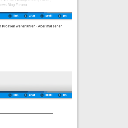
News-Blog Forum)
link
zitat
profil
pn
h Kroatien weiterfahren). Aber mal sehen
link
zitat
profil
pn