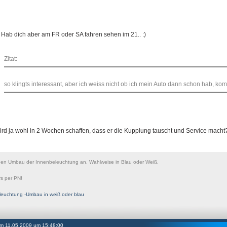
 Hab dich aber am FR oder SA fahren sehen im 21.. :)
Zitat:
so klingts interessant, aber ich weiss nicht ob ich mein Auto dann schon hab, kom
ird ja wohl in 2 Wochen schaffen, dass er die Kupplung tauscht und Service macht
nen Umbau der Innenbeleuchtung an. Wahlweise in Blau oder Weiß.
s per PN!
leuchtung -Umbau in weiß oder blau
 am 11.05.2009 um 15:48:00