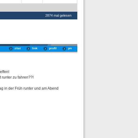
2874 mal gelesen
zitat
link
profil
pn
effen!
t runter zu fahren??!
ag in der Früh runter und am Abend