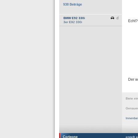
938 Beiträge
BMW E92 330i
Echt?
3er E92 330i
Der w
Biete ei
Genauer
Innenbe
Corleone
erstellt