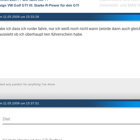
(Automobil- und BMW 
sign VW Golf GTI VI: Starke R-Power für den GTI
 am 11.05.2009 um 15:33:28
abe ich dass ich runter fahre, nur ich weiß noch nicht wann (würde dann auch gleic
aussieht ob ich überhaupt nen führerschein habe.
asked any pardon for anything I've done
 am 11.05.2009 um 15:37:51
Zitat: