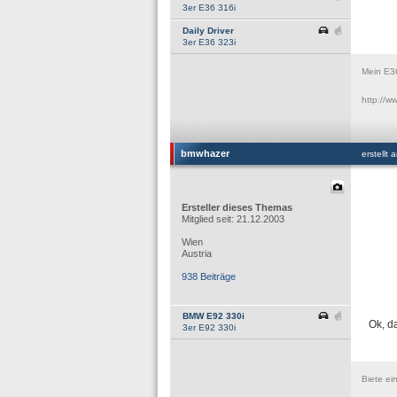
3er E36 316i
Daily Driver
3er E36 323i
Mein E3
http://
bmwhazer
erstellt
Ersteller dieses Themas
Mitglied seit: 21.12.2003
Wien
Austria
938 Beiträge
BMW E92 330i
Ok, d
3er E92 330i
Biete ei