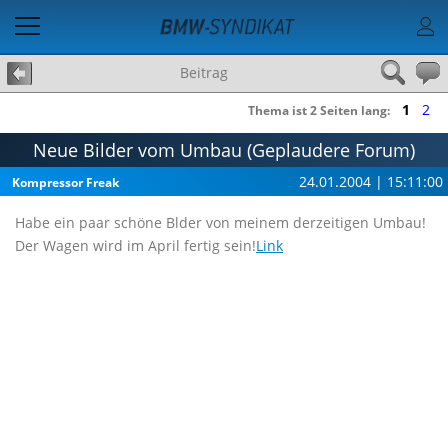
Beitrag
1
2
Thema ist 2 Seiten lang:
Neue Bilder vom Umbau (Geplaudere Forum)
24.01.2004 | 15:11:00
Kompressor Freak
Habe ein paar schöne Blder von meinem derzeitigen Umbau!
Der Wagen wird im April fertig sein!
Link