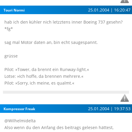
25.01.2004 | 16:20:47
Touri Normi
hab ich den kühler nich letzztens inner Boeing 737 gesehn?
*fg*
sag mal Motor daten an, bin echt saugespannt.
grüsse
Pilot: »Tower, da brennt ein Runway-light.«
Lotse: »Ich hoffe, da brennen mehrere.«
Pilot: »Sorry, ich meine, es qualmt.«
25.01.2004 | 19:37:53
Kompressor Freak
@Wilhelmidelta
Also wenn du den Anfang des beitrags gelesen hättest,