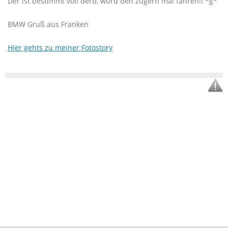
Der ist bestimmt voll derb, würd den zugern mal fahren!! *g*
BMW Gruß aus Franken
Hier gehts zu meiner Fotostory