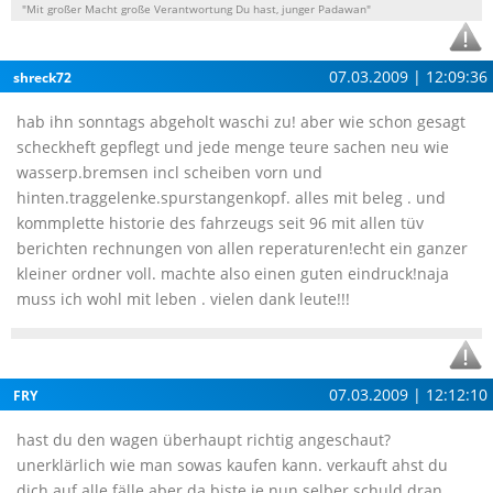
"Mit großer Macht große Verantwortung Du hast, junger Padawan"
07.03.2009 | 12:09:36
shreck72
hab ihn sonntags abgeholt waschi zu! aber wie schon gesagt
scheckheft gepflegt und jede menge teure sachen neu wie
wasserp.bremsen incl scheiben vorn und
hinten.traggelenke.spurstangenkopf. alles mit beleg . und
kommplette historie des fahrzeugs seit 96 mit allen tüv
berichten rechnungen von allen reperaturen!echt ein ganzer
kleiner ordner voll. machte also einen guten eindruck!naja
muss ich wohl mit leben . vielen dank leute!!!
07.03.2009 | 12:12:10
FRY
hast du den wagen überhaupt richtig angeschaut?
unerklärlich wie man sowas kaufen kann. verkauft ahst du
dich auf alle fälle aber da biste je nun selber schuld dran.