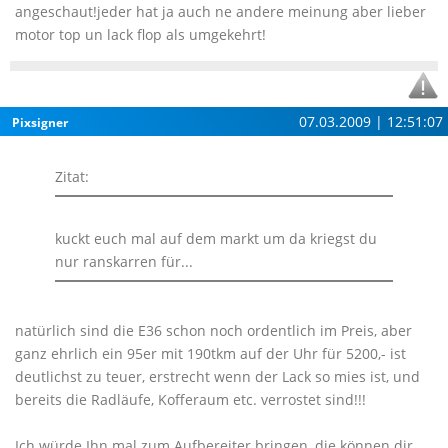
angeschaut!jeder hat ja auch ne andere meinung aber lieber
motor top un lack flop als umgekehrt!
07.03.2009 | 12:51:07
Pixsigner
Zitat:
kuckt euch mal auf dem markt um da kriegst du
nur ranskarren für...
natürlich sind die E36 schon noch ordentlich im Preis, aber
ganz ehrlich ein 95er mit 190tkm auf der Uhr für 5200,- ist
deutlichst zu teuer, erstrecht wenn der Lack so mies ist, und
bereits die Radläufe, Kofferaum etc. verrostet sind!!!
Ich würde Ihn mal zum Aufbereiter bringen, die können dir