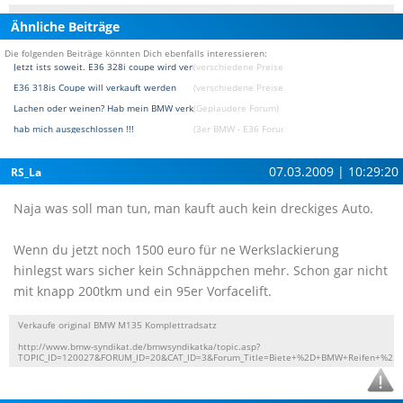
Ähnliche Beiträge
Die folgenden Beiträge könnten Dich ebenfalls interessieren:
Jetzt ists soweit. E36 328i coupe wird verkauft.
(verschiedene Preise / Kaufberatung Forum)
E36 318is Coupe will verkauft werden
(verschiedene Preise / Kaufberatung Forum)
Lachen oder weinen? Hab mein BMW verkauft...
(Geplaudere Forum)
hab mich ausgeschlossen !!!
(3er BMW - E36 Forum)
07.03.2009 | 10:29:20
RS_La
Naja was soll man tun, man kauft auch kein dreckiges Auto.
Wenn du jetzt noch 1500 euro für ne Werkslackierung
hinlegst wars sicher kein Schnäppchen mehr. Schon gar nicht
mit knapp 200tkm und ein 95er Vorfacelift.
Verkaufe original BMW M135 Komplettradsatz
http://www.bmw-syndikat.de/bmwsyndikatka/topic.asp?
TOPIC_ID=120027&FORUM_ID=20&CAT_ID=3&Forum_Title=Biete+%2D+BMW+Reifen+%2F+