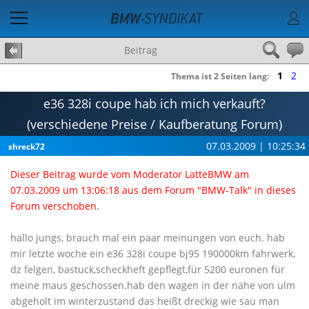
Beitrag
1
2
Thema ist 2 Seiten lang:
e36 328i coupe hab ich mich verkauft?
(verschiedene Preise / Kaufberatung Forum)
07.03.2009 | 10:25:34
shreck72
Dieser Beitrag wurde vom Moderator LatteBMW am
07.03.2009 um 13:06:18 aus dem Forum "BMW-Talk" in dieses
Forum verschoben.
hallo jungs, brauch mal ein paar meinungen von euch. hab
mir letzte woche ein e36 328i coupe bj95 190000km fahrwerk,
dz felgen, bastuck,scheckheft gepflegt,für 5200 euronen für
meine maus geschossen.hab den wagen in der nähe von ulm
abgeholt im winterzustand das heißt dreckig wie sau man