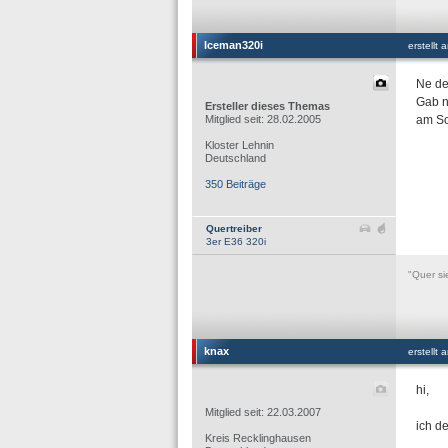
Iceman320i
erstellt
Ne de
Gab n
Ersteller dieses Themas
Mitglied seit: 28.02.2005
am So
Kloster Lehnin
Deutschland
350 Beiträge
Quertreiber
3er E36 320i
"Quer si
knax
erstellt
hi,
Mitglied seit: 22.03.2007
ich de
Kreis Recklinghausen