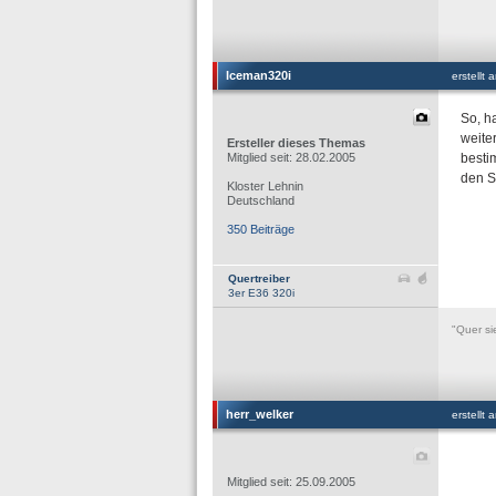
Iceman320i
erstellt
So, h
weite
Ersteller dieses Themas
Mitglied seit: 28.02.2005
besti
den S
Kloster Lehnin
Deutschland
350 Beiträge
Quertreiber
3er E36 320i
"Quer si
herr_welker
erstellt
Mitglied seit: 25.09.2005