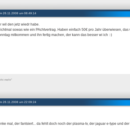
 am 26.11.2008 um 08:49:14
r wil den jetz wiedr habe.
ichtmal sowas wie ein PAchtvertrag. Haben einfach 50€ pro Jahr überwiesen, das w
nntag mitkommen und ihn fertig machen, der kann das besser wi ich :-)
eht mehr"
 am 26.11.2008 um 22:09:24
nke mal, der fantsiert... da fehlt doch noch der plasma-tv, der jaguar e-type und der