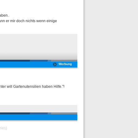
haben.
nn er mir doch nichts wenn einige
Werbung
r will Gartenutensilien haben Hilfe."!
ries)