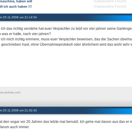
(Geplaudere Forum)
rmaschine, haben will
(Geplaudere Forum)
ll ich auch haben !!!
 am 25.11.2008 um 21:14:54
ich das richtig verstehe hat euer Verpächter zu letzt vor vier jahren seine Garteng
 was er hatte, nach vier jahren?
ich mich richtig erinnere, muss euer Verpächter beweisen, das die Sachen überha
 geschrieben hast, ohne Übernahmeprotokoll oder ähnlichem wird das wohl sehr 
na-archive.com
 am 25.11.2008 um 21:32:43
at den sogar vor 20 Jahren das letzte mal benutzt. Ich gehe mal davon aus das er 
 Warum auch immer.