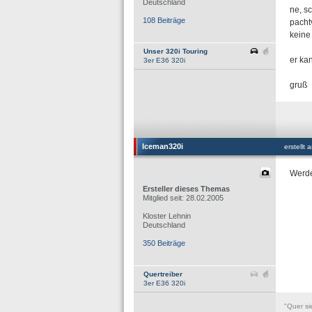
Deutschland
ne, s
108 Beiträge
pacht
keine
Unser 320i Touring
er ka
3er E36 320i
gruß
Iceman320i
erstellt
Werde
Ersteller dieses Themas
Mitglied seit: 28.02.2005
Kloster Lehnin
Deutschland
350 Beiträge
Quertreiber
3er E36 320i
"Quer si