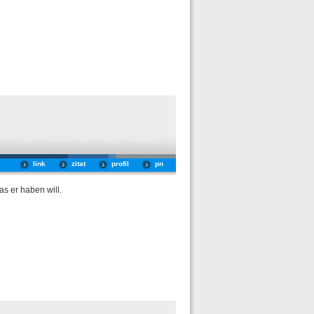
link
zitat
profil
pn
s er haben will.