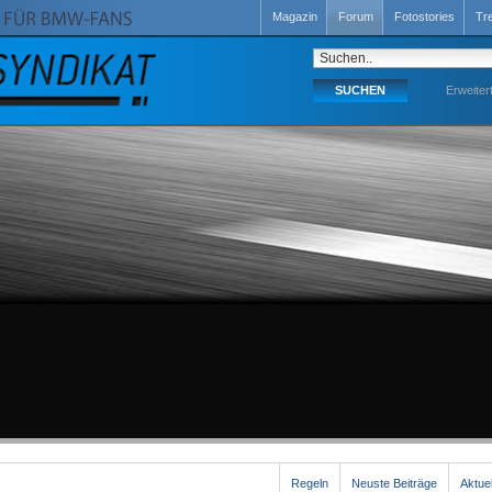
Magazin
Forum
Fotostories
Tr
Erweiter
Regeln
Neuste Beiträge
Aktue