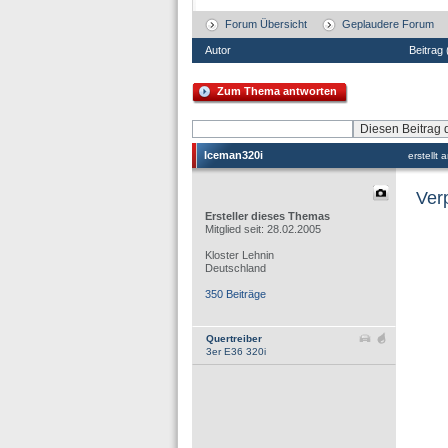
Forum Übersicht
Geplaudere Forum
Autor
Beitrag
Zum Thema antworten
Iceman320i
erstellt
Verp
Ersteller dieses Themas
Mitglied seit: 28.02.2005
Kloster Lehnin
Deutschland
350 Beiträge
Quertreiber
3er E36 320i