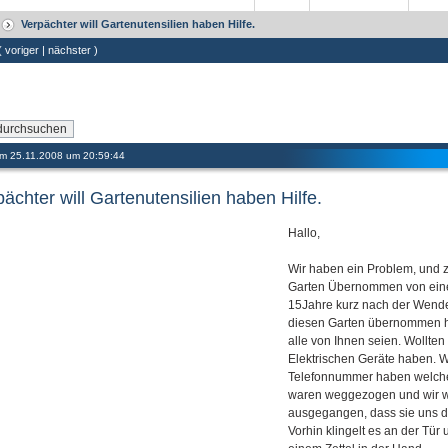
Verpächter will Gartenutensilien haben Hilfe.
 (
voriger
|
nächster
)
 am 25.11.2008 um 20:59:44
ächter will Gartenutensilien haben Hilfe.
Hallo,
Wir haben ein Problem, und 
Garten Übernommen von eine
15Jahre kurz nach der Wende 
diesen Garten übernommen h
alle von Ihnen seien. Wollten 
Elektrischen Geräte haben. W
Telefonnummer haben welche 
waren weggezogen und wir wu
ausgegangen, dass sie uns d
Vorhin klingelt es an der Tür 