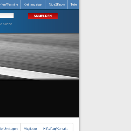
effen/Termine
Kleinanzeigen
Nice2Know
Teile
te Suche
lle Umfragen
Mitglieder
Hilfe/Faq/Kontakt