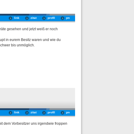
link
zitat
profil
pn
eräte gesehen und jetzt weiß er noch
upt in eurem Besitz waren und wie du
schwer bis unmöglich.
link
zitat
profil
pn
mit dem Vorbesitzer uns irgendwie froppen