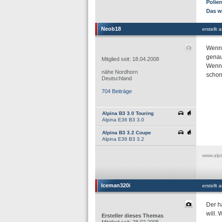
Polie
Das wi
Neob18
erstellt
Wenn 
genau
Mitglied seit: 18.04.2008
Wenn 
nähe Nordhorn
schon
Deutschland
704 Beiträge
Alpina B3 3.0 Touring
Alpina E36 B3 3.0
Alpina B3 3.2 Coupe
Alpina E36 B3 3.2
www.alpi
Iceman320i
erstellt
Der h
will.
Ersteller dieses Themas