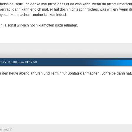
cheiss bei seite. ich denke mal nicht, dass er da was kann. wenn du nichts untersch
vertrag, dann kann er dich mal. er hat doch nichts schriftliches. was will er? wenn 
 gedanken machen...meine ich zumindest.
nn ja sonst wirklich noch klamotten dazu erfinden.
 am 27.11.2008 um 13:57:59
 den heute abend anrufen und Termin für Sontag klar machen. Schreibe dann natür
eht mehr"