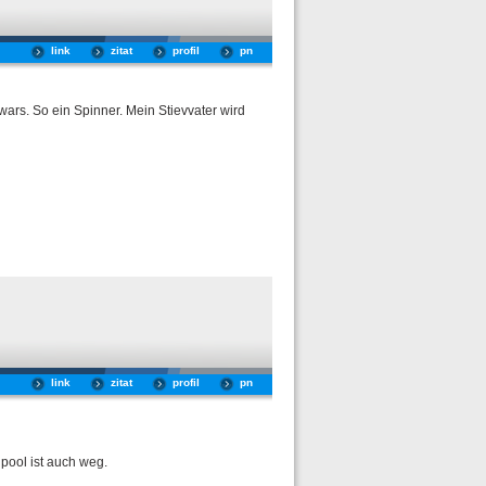
link
zitat
profil
pn
ars. So ein Spinner. Mein Stievvater wird
link
zitat
profil
pn
 pool ist auch weg.