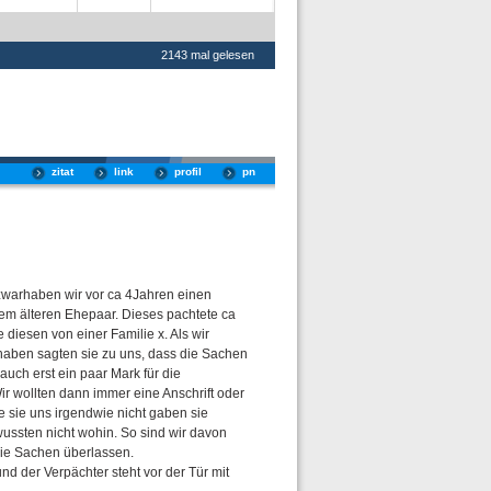
2143 mal gelesen
zitat
link
profil
pn
zwarhaben wir vor ca 4Jahren einen
m älteren Ehepaar. Dieses pachtete ca
diesen von einer Familie x. Als wir
aben sagten sie zu uns, dass die Sachen
auch erst ein paar Mark für die
ir wollten dann immer eine Anschrift oder
sie uns irgendwie nicht gaben sie
ssten nicht wohin. So sind wir davon
ie Sachen überlassen.
und der Verpächter steht vor der Tür mit