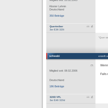
Mitglied seit: 28.02.2005
Kloster Lehnin
Deutschland
350 Beiträge
Quertreiber
3er E36 320i
"Quer si
schwabi
erstellt
Wenn 
Mitglied seit: 08.02.2006
Falls 
Deutschland
186 Beiträge
320D VFL
3er E46 320d