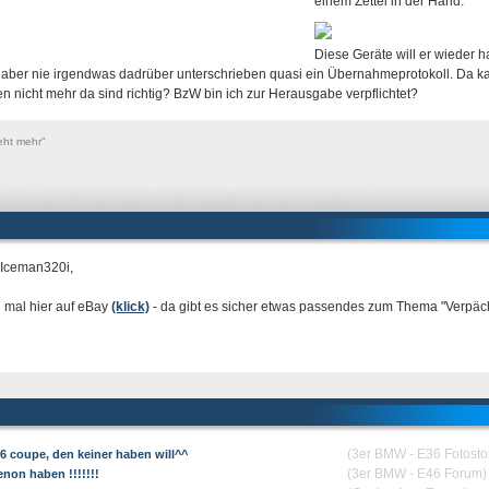
einem Zettel in der Hand.
Diese Geräte will er wieder 
aber nie irgendwas dadrüber unterschrieben quasi ein Übernahmeprotokoll. Da ka
n nicht mehr da sind richtig? BzW bin ich zur Herausgabe verpflichtet?
eht mehr"
 Iceman320i,
 mal hier auf eBay
(klick)
- da gibt es sicher etwas passendes zum Thema "Verpächte
(3er BMW - E36 Fotosto
36 coupe, den keiner haben will^^
(3er BMW - E46 Forum)
enon haben !!!!!!!