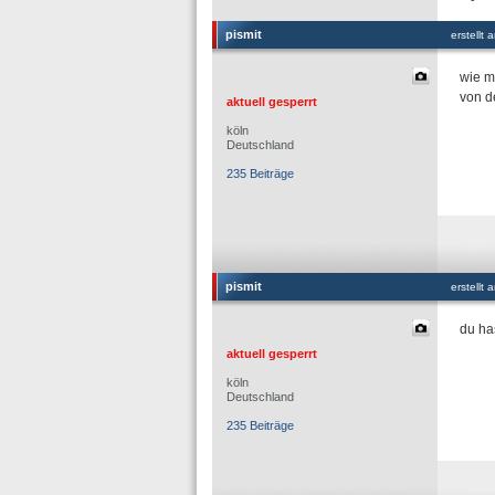
pismit
erstellt
wie m
von d
aktuell gesperrt
köln
Deutschland
235 Beiträge
pismit
erstellt
du ha
aktuell gesperrt
köln
Deutschland
235 Beiträge