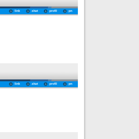
link
zitat
profil
pn
link
zitat
profil
pn