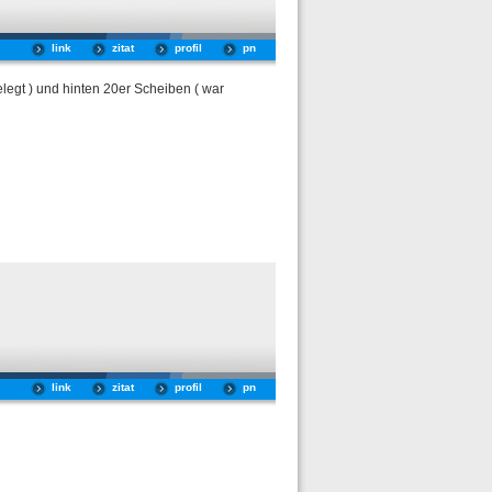
link
zitat
profil
pn
legt ) und hinten 20er Scheiben ( war
link
zitat
profil
pn