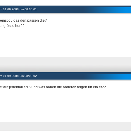
 am 01.09.2008 um 08:06:01
einst du das den,passen die?
er grösse her??
 am 01.09.2008 um 08:08:02
st auf jedenfall et15!und was haben die anderen felgen für ein et??