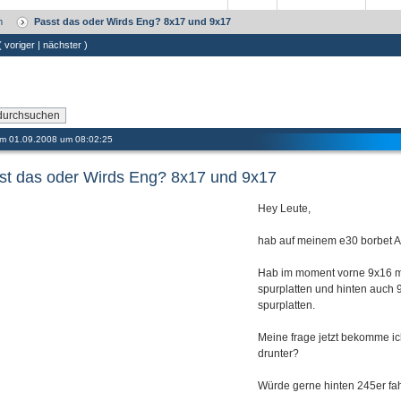
m
Passt das oder Wirds Eng? 8x17 und 9x17
 (
voriger
|
nächster
)
 am 01.09.2008 um 08:02:25
st das oder Wirds Eng? 8x17 und 9x17
Hey Leute,
hab auf meinem e30 borbet A 
Hab im moment vorne 9x16 mi
spurplatten und hinten auch 
spurplatten.
Meine frage jetzt bekomme i
drunter?
Würde gerne hinten 245er fah