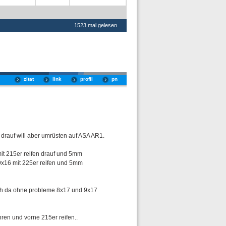
1523 mal gelesen
zitat
link
profil
pn
drauf will aber umrüsten auf ASA AR1.
t 215er reifen drauf und 5mm
9x16 mit 225er reifen und 5mm
ch da ohne probleme 8x17 und 9x17
ren und vorne 215er reifen..