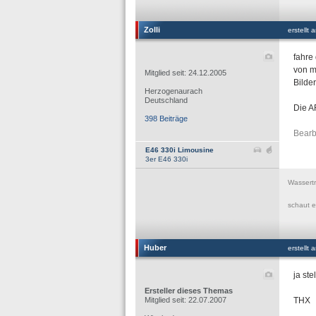
Zolli
erstellt
fahre
von m
Mitglied seit: 24.12.2005
Bilder
Herzogenaurach
Deutschland
Die A
398 Beiträge
Bearb
E46 330i Limousine
3er E46 330i
Wassertr
schaut ei
Huber
erstellt
ja ste
Ersteller dieses Themas
Mitglied seit: 22.07.2007
THX