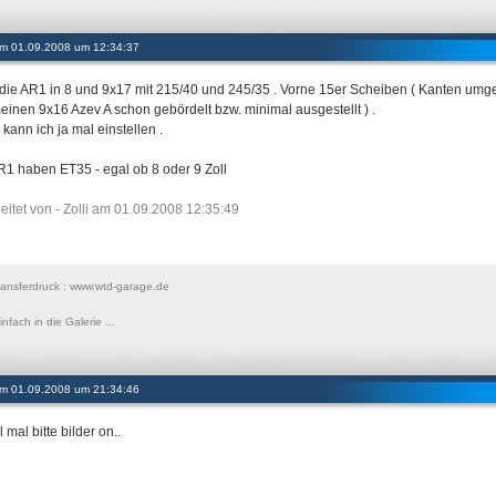
 am 01.09.2008 um 12:34:37
 die AR1 in 8 und 9x17 mit 215/40 und 245/35 . Vorne 15er Scheiben ( Kanten umge
einen 9x16 Azev A schon gebördelt bzw. minimal ausgestellt ) .
 kann ich ja mal einstellen .
R1 haben ET35 - egal ob 8 oder 9 Zoll
eitet von - Zolli am 01.09.2008 12:35:49
ansferdruck : www.wtd-garage.de
nfach in die Galerie ...
 am 01.09.2008 um 21:34:46
ll mal bitte bilder on..