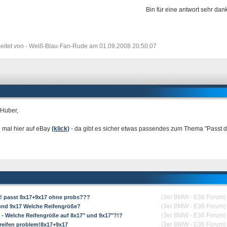
Bin für eine antwort sehr dank
eitet von - Weiß-Blau-Fan-Rude am 01.09.2008 20:50:07
 Huber,
 mal hier auf eBay
(klick)
- da gibt es sicher etwas passendes zum Thema "Passt 
(3er BMW - E36 Forum)
...! passt 8x17+9x17 ohne probs???
(3er BMW - E36 Forum)
und 9x17 Welche Reifengröße?
(3er BMW - E36 Forum)
 - Welche Reifengröße auf 8x17" und 9x17"?!?
(3er BMW - E36 Forum)
5 reifen problem!8x17+9x17