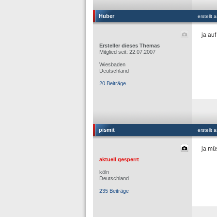
Huber
erstellt
ja au
Ersteller dieses Themas
Mitglied seit: 22.07.2007
Wiesbaden
Deutschland
20 Beiträge
pismit
erstellt
ja müs
aktuell gesperrt
köln
Deutschland
235 Beiträge