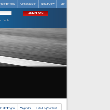
effen/Termine
Kleinanzeigen
Nice2Know
Teile
te Suche
lle Umfragen
Mitglieder
Hilfe/Faq/Kontakt