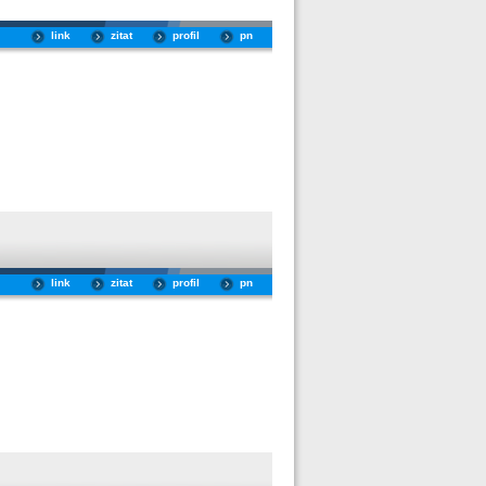
link
zitat
profil
pn
link
zitat
profil
pn