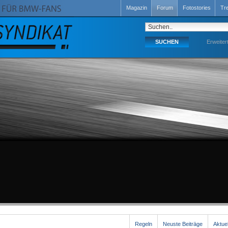
Magazin
Forum
Fotostories
Tr
Erweiter
Regeln
Neuste Beiträge
Aktue