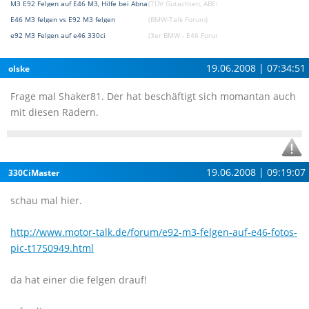
M3 E92 Felgen auf E46 M3, Hilfe bei Abnahme
(TÜV Gutachten, ABEs und Fragen zu Eintragung
E46 M3 felgen vs E92 M3 felgen
(BMW-Talk Forum)
e92 M3 Felgen auf e46 330ci
(3er BMW - E46 Forum)
19.06.2008 | 07:34:51
olske
Frage mal Shaker81. Der hat beschäftigt sich momantan auch
mit diesen Rädern.
19.06.2008 | 09:19:07
330CiMaster
schau mal hier.
http://www.motor-talk.de/forum/e92-m3-felgen-auf-e46-fotos-
pic-t1750949.html
da hat einer die felgen drauf!