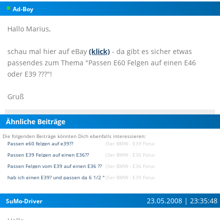
Ad-Boy
Hallo Marius,
schau mal hier auf eBay
(klick)
- da gibt es sicher etwas
passendes zum Thema "Passen E60 Felgen auf einen E46
oder E39 ???"!
Gruß
Ähnliche Beiträge
Die folgenden Beiträge könnten Dich ebenfalls interessieren:
Passen e60 felgen auf e39??
(5er BMW - E39 Forum)
Passen E39 Felgen auf einen E36??
(3er BMW - E36 Forum)
Passen Felgen vom E39 auf einen E36 ??
(3er BMW - E36 Forum)
hab ich einen E39? und passen da 6 1/2 " Felgen???
(5er BMW - E39 Forum)
23.05.2008 | 23:35:48
SuMo-Driver