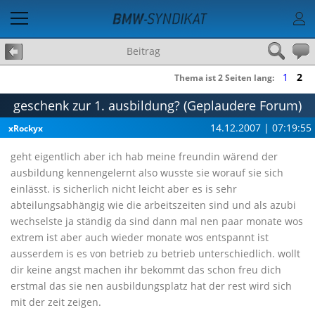
Beitrag
1
2
Thema ist 2 Seiten lang:
geschenk zur 1. ausbildung? (Geplaudere Forum)
14.12.2007 | 07:19:55
xRockyx
geht eigentlich aber ich hab meine freundin wärend der
ausbildung kennengelernt also wusste sie worauf sie sich
einlässt. is sicherlich nicht leicht aber es is sehr
abteilungsabhängig wie die arbeitszeiten sind und als azubi
wechselste ja ständig da sind dann mal nen paar monate wos
extrem ist aber auch wieder monate wos entspannt ist
ausserdem is es von betrieb zu betrieb unterschiedlich. wollt
dir keine angst machen ihr bekommt das schon freu dich
erstmal das sie nen ausbildungsplatz hat der rest wird sich
mit der zeit zeigen.