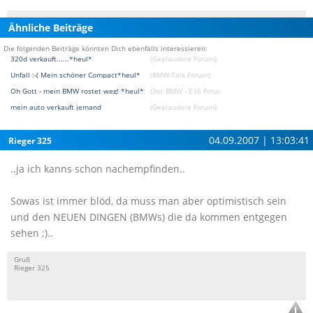
Ähnliche Beiträge
Die folgenden Beiträge könnten Dich ebenfalls interessieren:
320d verkauft......*heul*
(Geplaudere Forum)
Unfall :-( Mein schöner Compact*heul*
(BMW-Talk Forum)
Oh Gott - mein BMW rostet weg! *heul*
(3er BMW - E36 Forum)
mein auto verkauft jemand
(Geplaudere Forum)
04.09.2007 | 13:03:41
Rieger 325
..ja ich kanns schon nachempfinden..
Sowas ist immer blöd, da muss man aber optimistisch sein
und den NEUEN DINGEN (BMWs) die da kommen entgegen
sehen ;)..
Gruß
Rieger 325