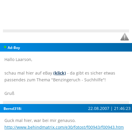
Ad-Boy
Hallo Laarson,
schau mal hier auf eBay
(klick)
- da gibt es sicher etwas
passendes zum Thema "Benzingeruch - Suchhilfe"!
Gruß
22.08.2007 | 21:46:23
Bernd318i
Guck mal hier, war bei mir genauso.
http://www.behindmatrix.com/e30/fotost/f00943/f00943.htm