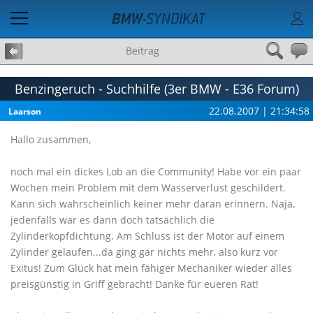
Beitrag
Benzingeruch - Suchhilfe (3er BMW - E36 Forum)
22.08.2007 | 21:34:58
Laarson
Hallo zusammen,
noch mal ein dickes Lob an die Community! Habe vor ein paar
Wochen mein Problem mit dem Wasserverlust geschildert.
Kann sich wahrscheinlich keiner mehr daran erinnern. Naja,
jedenfalls war es dann doch tatsächlich die
Zylinderkopfdichtung. Am Schluss ist der Motor auf einem
Zylinder gelaufen...da ging gar nichts mehr, also kurz vor
Exitus! Zum Glück hat mein fähiger Mechaniker wieder alles
preisgünstig in Griff gebracht! Danke für eueren Rat!