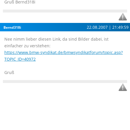
Gruß Bernd318i
22.08.2007 | 21:49:59
Bernd318i
Nee nimm lieber diesen Link, da sind Bilder dabei, ist
einfacher zu verstehen:
https://www.bmw-syndikat.de/bmwsyndikatforum/topic.asp?
TOPIC_ID=40972
Gruß