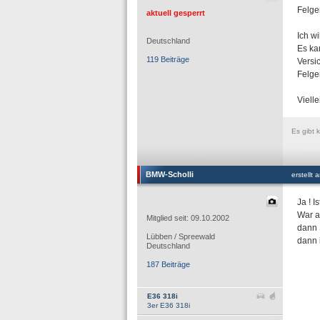
Felge
aktuell gesperrt
Ich wi
Deutschland
Es ka
119 Beiträge
Versi
Felge
Viell
Es gibt 
BMW-Scholli
erstellt
Ja ! I
War a
Mitglied seit: 09.10.2002
dann 
Lübben / Spreewald
dann 
Deutschland
187 Beiträge
E36 318i
3er E36 318i