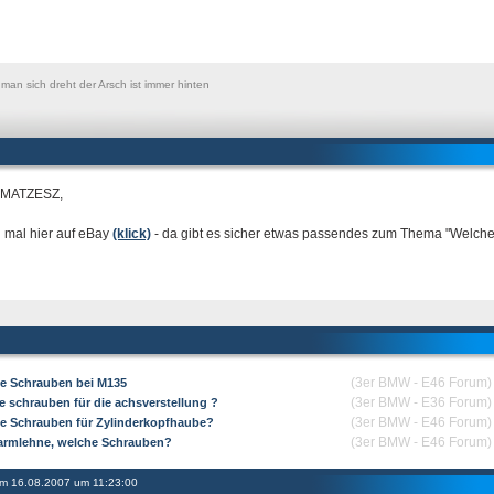
 man sich dreht der Arsch ist immer hinten
 MATZESZ,
 mal hier auf eBay
(klick)
- da gibt es sicher etwas passendes zum Thema "Welch
(3er BMW - E46 Forum)
e Schrauben bei M135
(3er BMW - E36 Forum)
e schrauben für die achsverstellung ?
(3er BMW - E46 Forum)
e Schrauben für Zylinderkopfhaube?
(3er BMW - E46 Forum)
larmlehne, welche Schrauben?
 am 16.08.2007 um 11:23:00