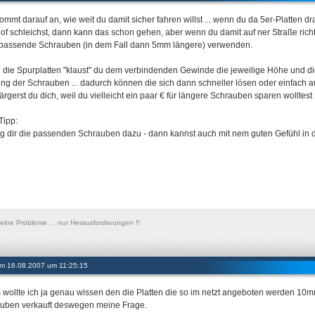
ommt darauf an, wie weit du damit sicher fahren willst ... wenn du da 5er-Platten 
of schleichst, dann kann das schon gehen, aber wenn du damit auf ner Straße richtig
passende Schrauben (in dem Fall dann 5mm längere) verwenden.
 die Spurplatten "klaust" du dem verbindenden Gewinde die jeweilige Höhe und die
ng der Schrauben ... dadurch können die sich dann schneller lösen oder einfach au
rgerst du dich, weil du vielleicht ein paar € für längere Schrauben sparen wolltest .
Tipp:
g dir die passenden Schrauben dazu - dann kannst auch mit nem guten Gefühl in
keine Probleme ... nur Herausforderungen !!
 am 16.08.2007 um 11:25:15
s wollte ich ja genau wissen den die Platten die so im netzt angeboten werden 1
uben verkauft deswegen meine Frage.