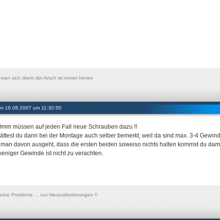
 man sich dreht der Arsch ist immer hinten
 am 16.08.2007 um 11:30:50
0mm müssen auf jeden Fall neue Schrauben dazu !!
ättest du dann bei der Montage auch selber bemerkt, weil da sind max. 3-4 Gewi
man davon ausgeht, dass die ersten beiden soweiso nichts halten kommst du damit n
eniger Gewinde ist nicht zu verachten.
keine Probleme ... nur Herausforderungen !!