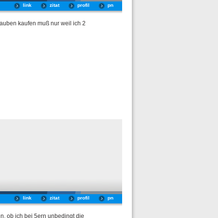
link
zitat
profil
pn
auben kaufen muß nur weil ich 2
link
zitat
profil
pn
n, ob ich bei 5ern unbedingt die