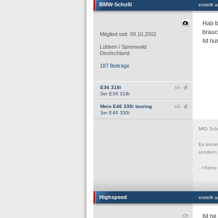
BMW-Scholli
erstellt
Hab b
brauc
Mitglied seit: 09.10.2002
Ist n
Lübben / Spreewald
Deutschland
187 Beiträge
E36 318i
3er E36 318i
Mein E46 330i touring
3er E46 330i
MfG Scho
Es komm
sondern 
-->Story
Highspeed
erstellt
Ist n