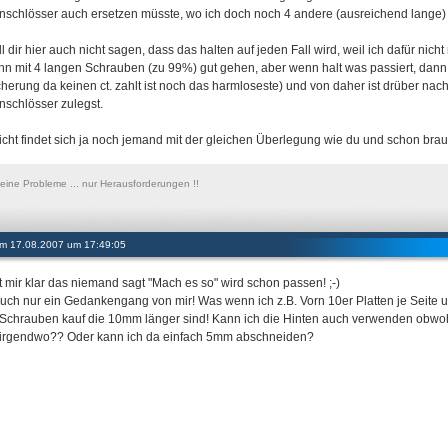
nschlösser auch ersetzen müsste, wo ich doch noch 4 andere (ausreichend lange
ll dir hier auch nicht sagen, dass das halten auf jeden Fall wird, weil ich dafür ni
nn mit 4 langen Schrauben (zu 99%) gut gehen, aber wenn halt was passiert, dan
cherung da keinen ct. zahlt ist noch das harmloseste) und von daher ist drüber nac
nschlösser zulegst.
eicht findet sich ja noch jemand mit der gleichen Überlegung wie du und schon brauc
keine Probleme ... nur Herausforderungen !!
 am 17.08.2007 um 17:49:05
st mir klar das niemand sagt "Mach es so" wird schon passen! ;-)
uch nur ein Gedankengang von mir! Was wenn ich z.B. Vorn 10er Platten je Seite u
Schrauben kauf die 10mm länger sind! Kann ich die Hinten auch verwenden obwohl 
irgendwo?? Oder kann ich da einfach 5mm abschneiden?