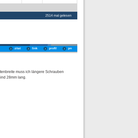
2514 mal gelesen
zitat
link
profil
pn
ttenbreite muss ich längere Schrauben
ind 28mm lang.