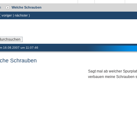
m
Welche Schrauben
 (
voriger
|
nächster
)
 am 16.08.2007 um 11:07:46
che Schrauben
Sagt mal ab welcher Spurpla
verbauen meine Schrauben s