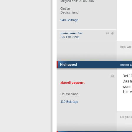
Mitglied seit: 20.06.2007
Goslar
Deutschland
540 Beiträge
mein neuer 3er
3er E91 320d
egal wie
Highspeed
erstellt
Bei 1
Das h
aktuell gesperrt
wenn 
1cm w
Deutschland
119 Beiträge
Es gibt 