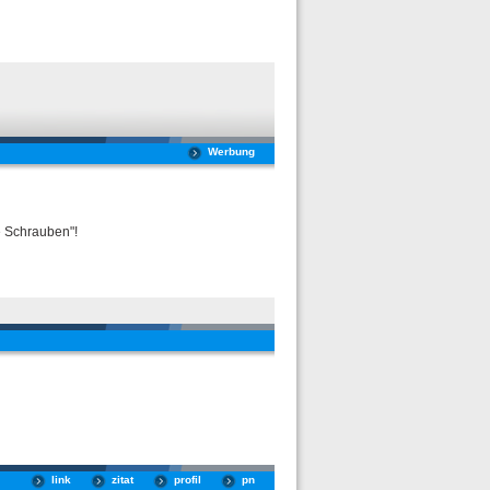
Werbung
e Schrauben"!
link
zitat
profil
pn