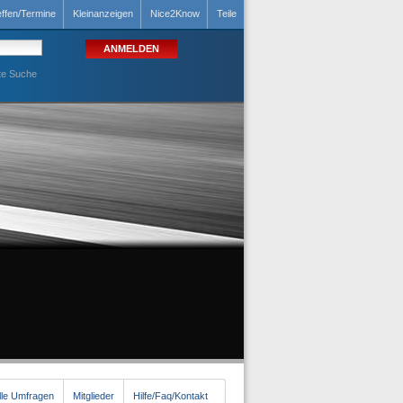
effen/Termine
Kleinanzeigen
Nice2Know
Teile
te Suche
lle Umfragen
Mitglieder
Hilfe/Faq/Kontakt