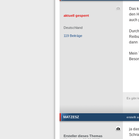
Das k
den H
aktuell gesperrt
auch 
Deutschland
Durch
119 Beiträge
Reibu
dann ä
Mein 
Besor
Es gibt 
MATZESZ
erstellt
ja da
Schra
Ersteller dieses Themas