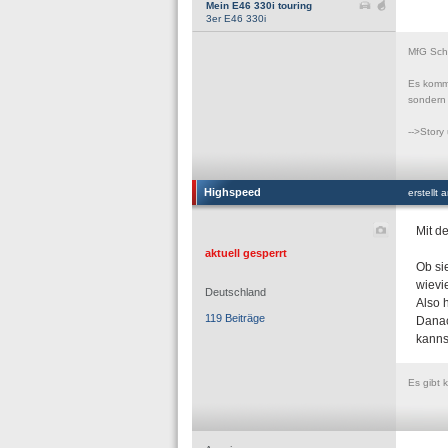
Mein E46 330i touring
3er E46 330i
MfG Scho
Es komm
sondern 
-->Story
Highspeed
erstellt
Mit d
aktuell gesperrt
Ob si
wievi
Deutschland
Also 
119 Beiträge
Danac
kanns
Es gibt 