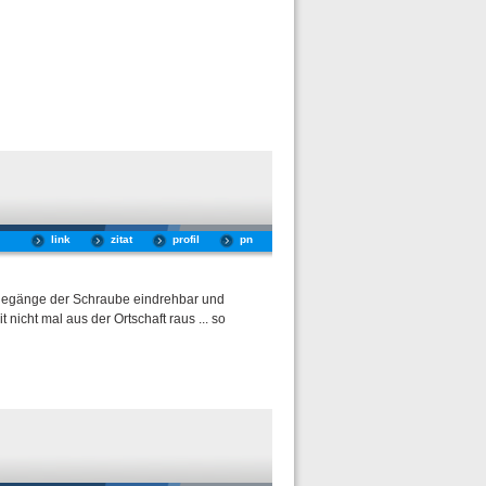
link
zitat
profil
pn
ndegänge der Schraube eindrehbar und
icht mal aus der Ortschaft raus ... so