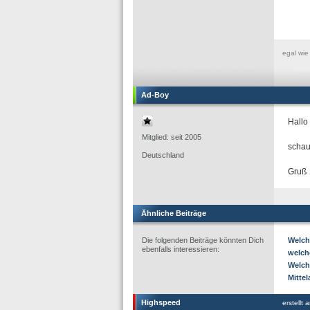
egal wie
Ad-Boy
Hallo
Mitglied: seit 2005
schau
Deutschland
Gruß
Ähnliche Beiträge
Die folgenden Beiträge könnten Dich
Welch
ebenfalls interessieren:
welch
Welch
Mitte
Highspeed
erstellt