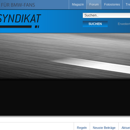
Magazin
Forum
Fotostories
Tr
Erweiter
Regeln
Neuste Beiträge
Aktue