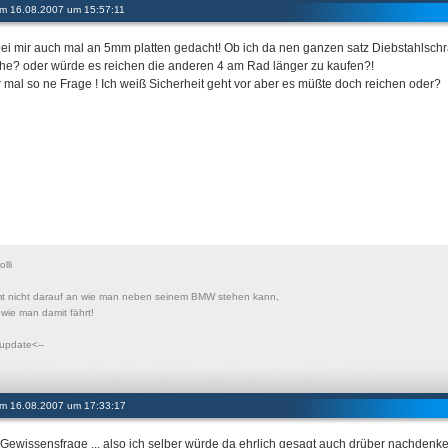
 am 16.08.2007 um 15:57:11
ei mir auch mal an 5mm platten gedacht! Ob ich da nen ganzen satz Diebstahlschr
he? oder würde es reichen die anderen 4 am Rad länger zu kaufen?!
ur mal so ne Frage ! Ich weiß Sicherheit geht vor aber es müßte doch reichen oder?
lli
t nicht darauf an wie man neben seinem BMW stehen kann,
wie man damit fährt!
 update<--
 am 16.08.2007 um 17:33:17
e Gewissensfrage ... also ich selber würde da ehrlich gesagt auch drüber nachdenke