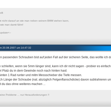
lli
t nicht darauf an wie man neben seinem BMW stehen kann,
wie man damit fährt!
 update<--
 am 20.08.2007 um 14:47:32
en passenden Schrauben bist auf jeden Fall auf der sicheren Seite, das wollte ich 
e schleifen, wenn sie 5mm länger sind, kann ich dir nicht sagen - probier es einfa
el Platz du in dem Gewinde noch nach hinten hast:
hinten 1 Rad runter und mitm Messschieber die Tiefe messen.
h Länge der Schraube (nat. abzüglich Felgenflanschdicke) davon subtrahieren 
t du das ohne weiteres machen ...
keine Probleme ... nur Herausforderungen !!