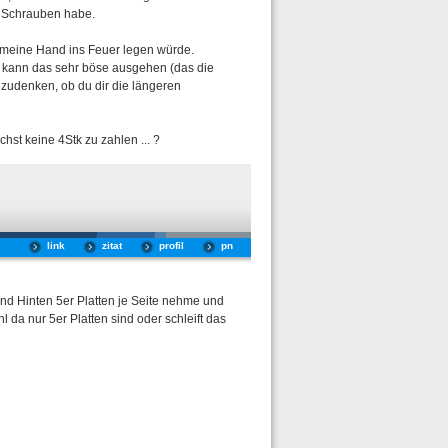
) Schrauben habe.
cht meine Hand ins Feuer legen würde.
n kann das sehr böse ausgehen (das die
hzudenken, ob du dir die längeren
hst keine 4Stk zu zahlen ... ?
link
zitat
profil
pn
nd Hinten 5er Platten je Seite nehme und
da nur 5er Platten sind oder schleift das