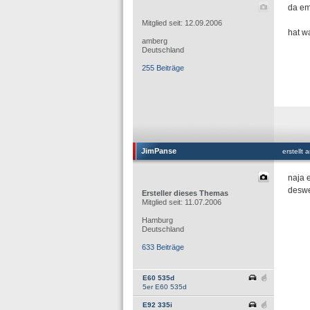
da emp
Mitglied seit: 12.09.2006
hat wa
amberg
Deutschland
255 Beiträge
JimPanse
erstellt
naja 
desweg
Ersteller dieses Themas
Mitglied seit: 11.07.2006
Hamburg
Deutschland
633 Beiträge
E60 535d
5er E60 535d
E92 335i