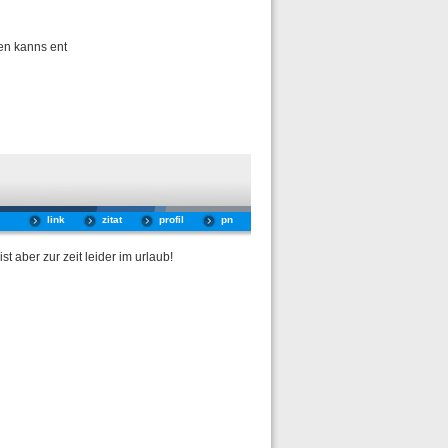
den kanns ent
link
zitat
profil
pn
 aber zur zeit leider im urlaub!