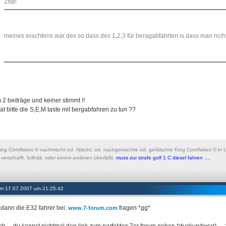
Zitat:
meines erachtens war des so dass des 1,2,3 für beragabfahrten is dass man nc
2 beiträge und keiner stimmt !!
at bitte die S,E,M taste mit bergabfahren zu tun ??
King Cornflakes © nachmacht od. fälscht, od. nachgemachte od. gefälschte King Cornflakes © in U
verschafft, feilhält, oder einem anderen überläßt,
muss zur strafe golf 1 C diesel fahren ....
 am 17.07.2007 um 21:25:42
dann die E32 fahrer bei:
fragen *gg*
www.7-forum.com