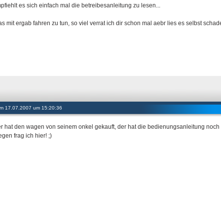
fiehlt es sich einfach mal die betreibesanleitung zu lesen...
s mit ergab fahren zu tun, so viel verrat ich dir schon mal aebr lies es selbst scha
 am 17.07.2007 um 15:20:36
er hat den wagen von seinem onkel gekauft, der hat die bedienungsanleitung noch ist
en frag ich hier! ;)