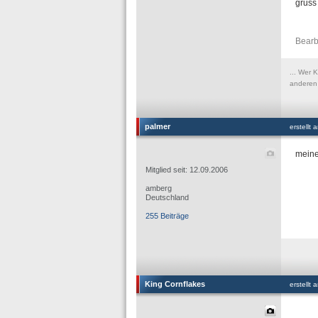
gruss
Bearb
... Wer 
anderen 
palmer
erstellt
meine
Mitglied seit: 12.09.2006
amberg
Deutschland
255 Beiträge
King Cornflakes
erstellt