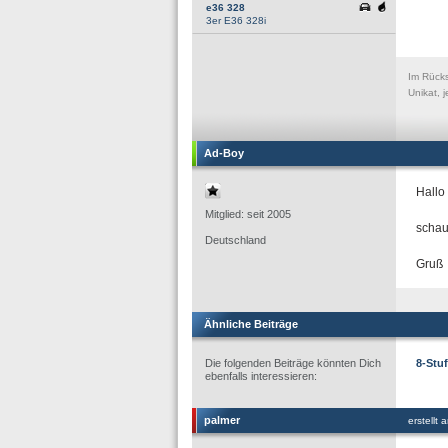
e36 328
3er E36 328i
Im Rücks
Unikat, j
Ad-Boy
Hallo
Mitglied: seit 2005
schau
Deutschland
Gruß
Ähnliche Beiträge
Die folgenden Beiträge könnten Dich
8-Stu
ebenfalls interessieren:
palmer
erstellt