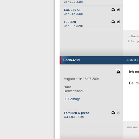
3er E92 335i
E46 330 Ci
3er E46 330i
e36 328
3er E36 328i
Im Rücks
Unikat, j
Carlo323ti
erstellt
Ich m
Mitglied seit: 18.07.2004
Bei mi
Halle
Deutschland
59 Beiträge
Familien-X-press
X3 E83 3.0sd
Wer ande