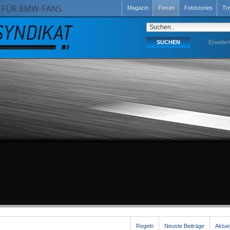
Magazin
Forum
Fotostories
Tr
Erweiter
Regeln
Neuste Beiträge
Aktue