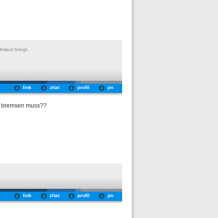
mlauf bringt,
link
zitat
profil
pn
er bremsen muss??
link
zitat
profil
pn