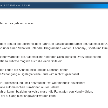
 am 17.07.2007 um 19:23:57
ehm an, es geht um sowas
dem erlaubt die Elektronik dem Fahrer, in das Schaltprogramm der Automatik einzu
nn über einen SchalteR unter drei Programmen wählen: Economy-, Sport- und Dire
conomy arbeitet die Automatik mit niedrigen Schaltpunkten Drehzahl senkend
tzt so früh wie möglich auch die vierte Stufe ein.
port liegen die Schaltpunkte und die Drehzahl höher.
ls Schongang ausgelegte vierte Stufe wird nicht zugeschaltet.
er Direktschaltung - im Fahrzeug mit "M" wie "manuell" bezeichnet
d alle automatischen Funktionen außer Betrieb.
ahrer kann - beziehungsweise muss - die Fahrstufen von Hand wählen,
 der 4. Gang nicht angewählt werden kann.