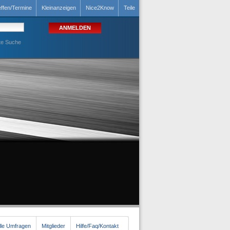
effen/Termine
Kleinanzeigen
Nice2Know
Teile
te Suche
lle Umfragen
Mitglieder
Hilfe/Faq/Kontakt