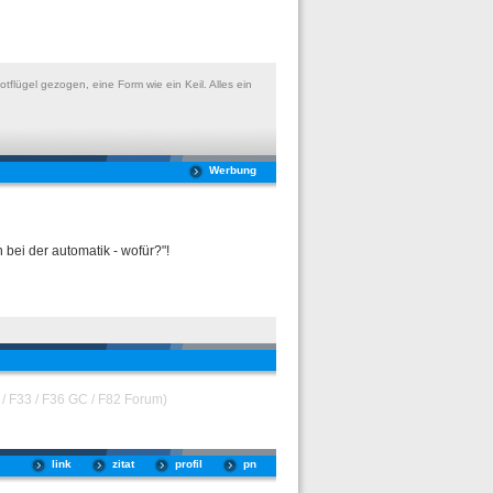
flügel gezogen, eine Form wie ein Keil. Alles ein
Werbung
bei der automatik - wofür?"!
/ F33 / F36 GC / F82 Forum)
link
zitat
profil
pn