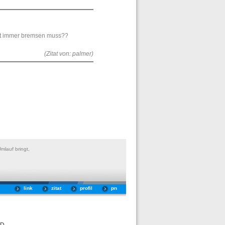
iht immer bremsen muss??
(Zitat von: palmer)
mlauf bringt,
link
zitat
profil
pn