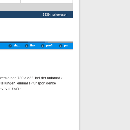
3339 mal gelesen
zitat
link
profil
pn
urzem einen 730ia e32. bei der automatik
stellungen. einmal s (für sport denke
) und m (für?)