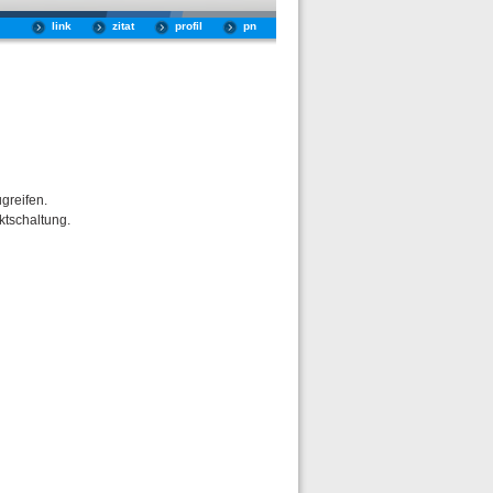
link
zitat
profil
pn
greifen.
ktschaltung.