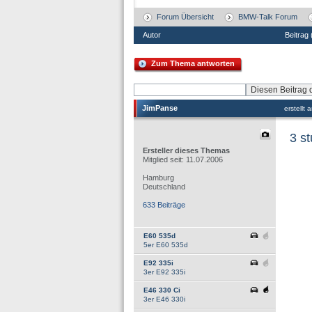
Forum Übersicht
BMW-Talk Forum
Autor
Beitrag
Zum Thema antworten
JimPanse
erstellt
3 st
Ersteller dieses Themas
Mitglied seit: 11.07.2006
Hamburg
Deutschland
633 Beiträge
E60 535d
5er E60 535d
E92 335i
3er E92 335i
E46 330 Ci
3er E46 330i