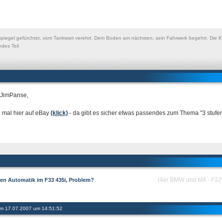
piegel gefürchtet, vom Tankwart verehrt. Dem Boden am nächsten, sein Fahrwerk begehrt. Die Kot
edes Teil
 JimPanse,
 mal hier auf eBay
(klick)
- da gibt es sicher etwas passendes zum Thema "3 stufen 
(4er BMW und M4 - F32 
fen Automatik im F33 435i, Problem?
 am 17.07.2007 um 14:51:52