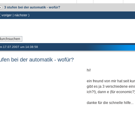
3 stufen bei der automatik - wofür?
 (
voriger
|
nächster
)
 am 17.07.2007 um 14:38:58
ufen bei der automatik - wofür?
hi!
ein freund von mir hat seit k
gibt es ja 3 verschiedene ein
ich?!), dann e (für economic?
danke für die schnelle hilfe...