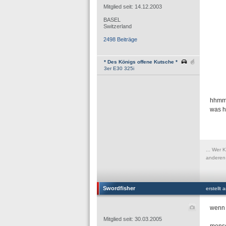
Mitglied seit: 14.12.2003
BASEL
Switzerland
2498 Beiträge
* Des Königs offene Kutsche *
3er E30 325i
hhmm 
was h
... Wer 
anderen 
Swordfisher
erstellt
wenn 
Mitglied seit: 30.03.2005