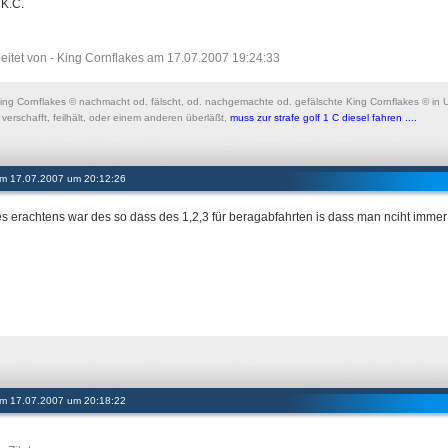
 K.C.
eitet von - King Cornflakes am 17.07.2007 19:24:33
King Cornflakes © nachmacht od. fälscht, od. nachgemachte od. gefälschte King Cornflakes © in U
verschafft, feilhält, oder einem anderen überläßt,
muss zur strafe golf 1 C diesel fahren ....
 am 17.07.2007 um 20:12:26
s erachtens war des so dass des 1,2,3 für beragabfahrten is dass man nciht imm
 am 17.07.2007 um 20:18:22