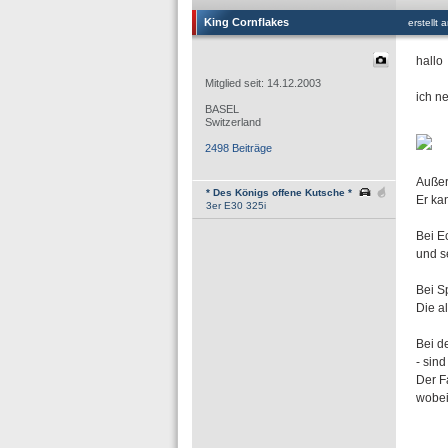
King Cornflakes
erstellt
hallo
Mitglied seit: 14.12.2003
ich n
BASEL
Switzerland
2498 Beiträge
Außer
* Des Königs offene Kutsche *
Er ka
3er E30 325i
Bei E
und se
Bei S
Die a
Bei d
- sin
Der F
wobei