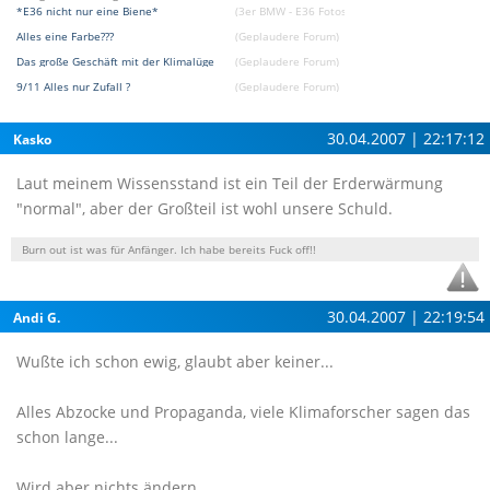
*E36 nicht nur eine Biene*
(3er BMW - E36 Fotostories)
Alles eine Farbe???
(Geplaudere Forum)
Das große Geschäft mit der Klimalüge
(Geplaudere Forum)
9/11 Alles nur Zufall ?
(Geplaudere Forum)
30.04.2007 | 22:17:12
Kasko
Laut meinem Wissensstand ist ein Teil der Erderwärmung
"normal", aber der Großteil ist wohl unsere Schuld.
Burn out ist was für Anfänger. Ich habe bereits Fuck off!!
30.04.2007 | 22:19:54
Andi G.
Wußte ich schon ewig, glaubt aber keiner...
Alles Abzocke und Propaganda, viele Klimaforscher sagen das
schon lange...
Wird aber nichts ändern...