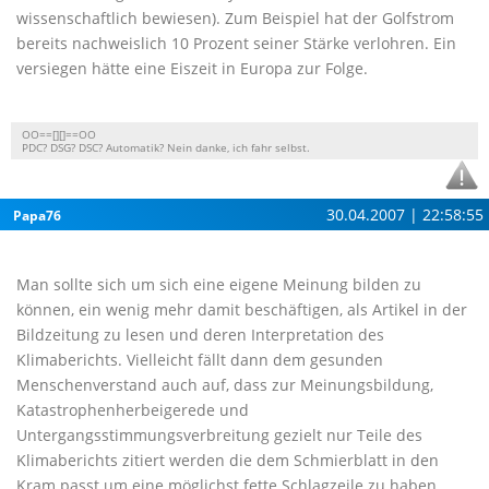
wissenschaftlich bewiesen). Zum Beispiel hat der Golfstrom
bereits nachweislich 10 Prozent seiner Stärke verlohren. Ein
versiegen hätte eine Eiszeit in Europa zur Folge.
OO==[][]==OO
PDC? DSG? DSC? Automatik? Nein danke, ich fahr selbst.
30.04.2007 | 22:58:55
Papa76
Man sollte sich um sich eine eigene Meinung bilden zu
können, ein wenig mehr damit beschäftigen, als Artikel in der
Bildzeitung zu lesen und deren Interpretation des
Klimaberichts. Vielleicht fällt dann dem gesunden
Menschenverstand auch auf, dass zur Meinungsbildung,
Katastrophenherbeigerede und
Untergangsstimmungsverbreitung gezielt nur Teile des
Klimaberichts zitiert werden die dem Schmierblatt in den
Kram passt um eine möglichst fette Schlagzeile zu haben.