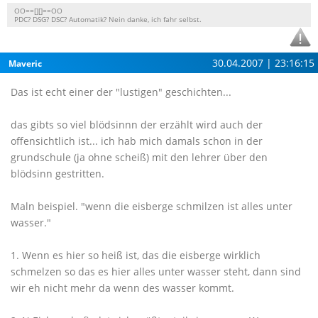
OO==[][]==OO
PDC? DSG? DSC? Automatik? Nein danke, ich fahr selbst.
30.04.2007 | 23:16:15
Maveric
Das ist echt einer der "lustigen" geschichten...
das gibts so viel blödsinnn der erzählt wird auch der
offensichtlich ist... ich hab mich damals schon in der
grundschule (ja ohne scheiß) mit den lehrer über den
blödsinn gestritten.
Maln beispiel. "wenn die eisberge schmilzen ist alles unter
wasser."
1. Wenn es hier so heiß ist, das die eisberge wirklich
schmelzen so das es hier alles unter wasser steht, dann sind
wir eh nicht mehr da wenn des wasser kommt.