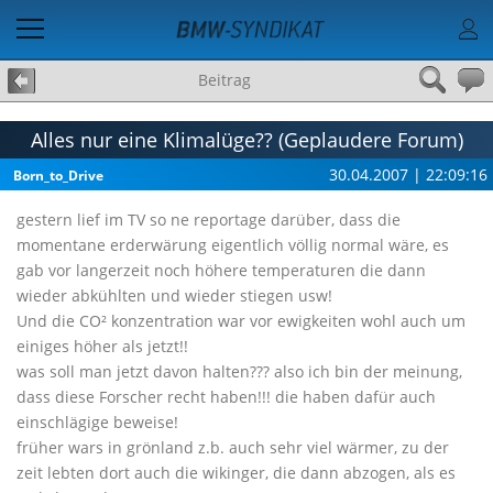
Beitrag
Alles nur eine Klimalüge?? (Geplaudere Forum)
30.04.2007 | 22:09:16
Born_to_Drive
gestern lief im TV so ne reportage darüber, dass die
momentane erderwärung eigentlich völlig normal wäre, es
gab vor langerzeit noch höhere temperaturen die dann
wieder abkühlten und wieder stiegen usw!
Und die CO² konzentration war vor ewigkeiten wohl auch um
einiges höher als jetzt!!
was soll man jetzt davon halten??? also ich bin der meinung,
dass diese Forscher recht haben!!! die haben dafür auch
einschlägige beweise!
früher wars in grönland z.b. auch sehr viel wärmer, zu der
zeit lebten dort auch die wikinger, die dann abzogen, als es