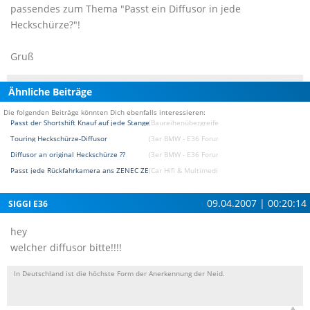
passendes zum Thema "Passt ein Diffusor in jede
Heckschürze?"!
Gruß
Ähnliche Beiträge
Die folgenden Beiträge könnten Dich ebenfalls interessieren:
Passt der Shortshift Knauf auf jede Stange?
(Baureihenübergreifendes Forum)
Touring Heckschürze-Diffusor
(3er BMW - E36 Forum)
Diffusor an original Heckschürze ??
(3er BMW - E36 Forum)
Passt jede Rückfahrkamera ans ZENEC ZE-MC 172
(Car Hifi & Multimedia & Navigation Forum)
09.04.2007 | 00:20:14
SIGGI E36
hey
welcher diffusor bitte!!!!
In Deutschland ist die höchste Form der Anerkennung der Neid.