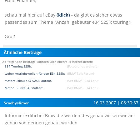
Hallo Emanuel,
schau mal hier auf eBay
(klick)
- da gibt es sicher etwas
passendes zum Thema "Anzahl gebauter e34 525ix touring"!
Gruß
Ähnliche Beiträge
Die folgenden Beiträge könnten Dich ebenfalls interessieren:
E34 Touring 525ix
(Fotostories weiterer BMW Modelle Fotostories)
woher Antriebswellen für den E34 525ix
(BMW-Talk Forum)
motorausbau e34 525ix autom.
(5er BMW - E34 Forum)
Motor 525ix(e34) stottert
(5er BMW - E34 Forum)
16.03.2007 | 08:30:37
Scoobyslimer
Informiere dihcbei Bmw die werden des genau wissen wieviel
genau von dennen gebaut wurden