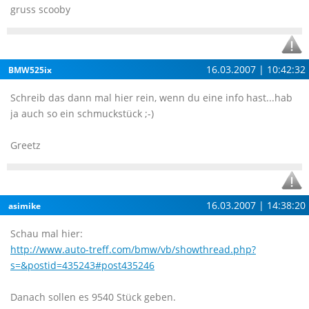
gruss scooby
16.03.2007 | 10:42:32
BMW525ix
Schreib das dann mal hier rein, wenn du eine info hast...hab
ja auch so ein schmuckstück ;-)
Greetz
16.03.2007 | 14:38:20
asimike
Schau mal hier:
http://www.auto-treff.com/bmw/vb/showthread.php?
s=&postid=435243#post435246
Danach sollen es 9540 Stück geben.