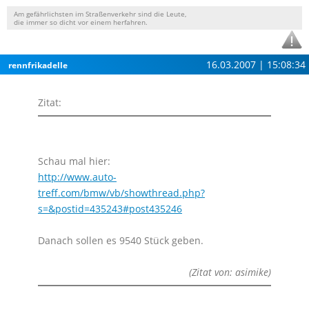
Am gefährlichsten im Straßenverkehr sind die Leute,
die immer so dicht vor einem herfahren.
16.03.2007 | 15:08:34
rennfrikadelle
Zitat:
Schau mal hier:
http://www.auto-
treff.com/bmw/vb/showthread.php?
s=&postid=435243#post435246
Danach sollen es 9540 Stück geben.
(Zitat von: asimike)