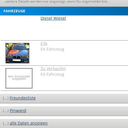
.. weitere Details werden nur angezeigt, wenn Du angemeldet bist ..
FAHRZEUGE
Diesel Wiesel
E36
EX-Fahrzeug
Zu Verkaufen
EX-Fahrzeug
(...)
Freundesliste
(...)
Pinwand
(...)
alle Daten anzeigen