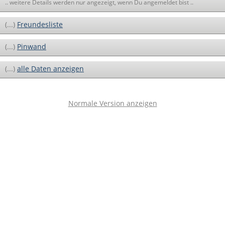
.. weitere Details werden nur angezeigt, wenn Du angemeldet bist ..
(...)
Freundesliste
(...)
Pinwand
(...)
alle Daten anzeigen
Normale Version anzeigen