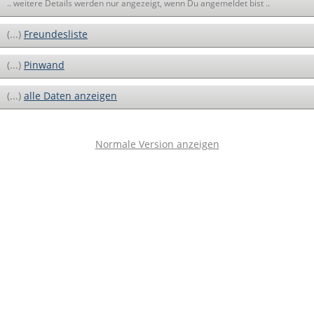
.. weitere Details werden nur angezeigt, wenn Du angemeldet bist ..
(...)
Freundesliste
(...)
Pinwand
(...)
alle Daten anzeigen
Normale Version anzeigen