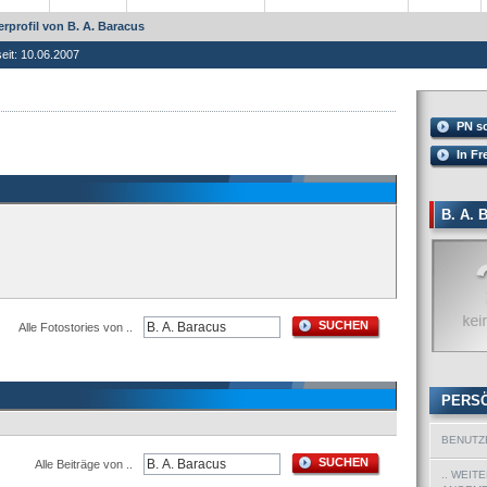
rprofil von B. A. Baracus
seit: 10.06.2007
PN s
In Fr
B. A.
SUCHEN
Alle Fotostories von ..
PERS
BENUTZ
SUCHEN
Alle Beiträge von ..
.. WEIT