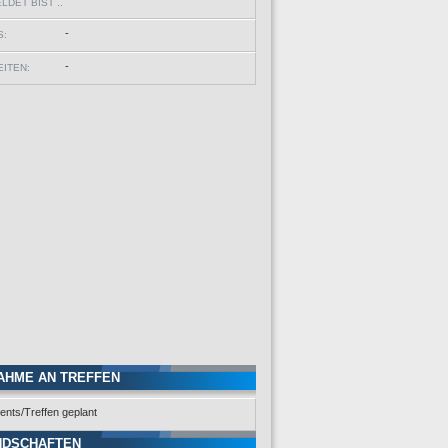
DET BIST ..
-
S:
-
ITEN:
AHME AN TREFFEN
ents/Treffen geplant
NDSCHAFTEN