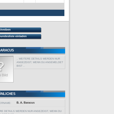
chreiben
eundesliste einladen
 BARACUS
.. WEITERE DETAILS WERDEN NUR
ANGEZEIGT, WENN DU ANGEMELDET
BIST ..
ÖNLICHES
B. A. Baracus
ERNAME:
ERE DETAILS WERDEN NUR ANGEZEIGT, WENN DU