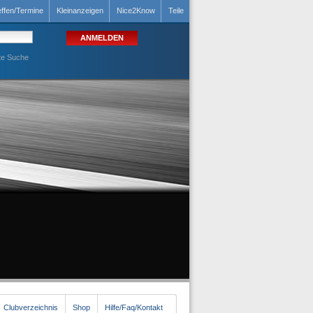
effen/Termine
Kleinanzeigen
Nice2Know
Teile
te Suche
Clubverzeichnis
Shop
Hilfe/Faq/Kontakt