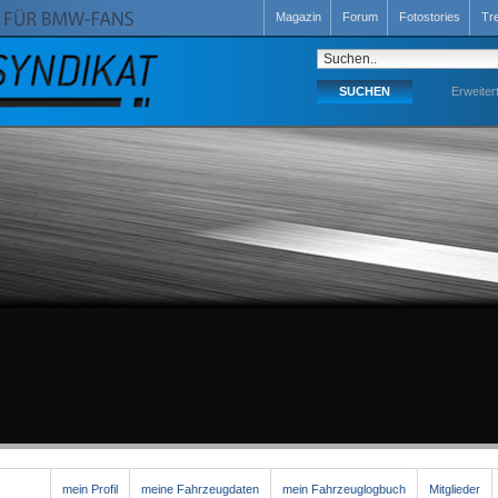
Magazin
Forum
Fotostories
Tr
Erweiter
mein Profil
meine Fahrzeugdaten
mein Fahrzeuglogbuch
Mitglieder