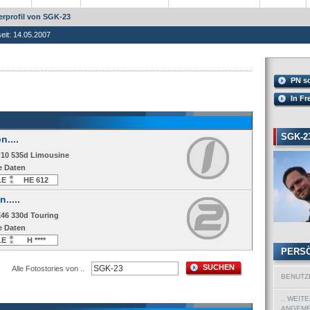
rprofil von SGK-23
seit: 14.05.2007
PN s
In Fr
SGK-2
....
F10 535d Limousine
e Daten
LE
HE 612
.....
E46 330d Touring
e Daten
LE
H ****
PERS
SUCHEN
Alle Fotostories von ..
BENUTZ
.. WEIT
ANGEMEL