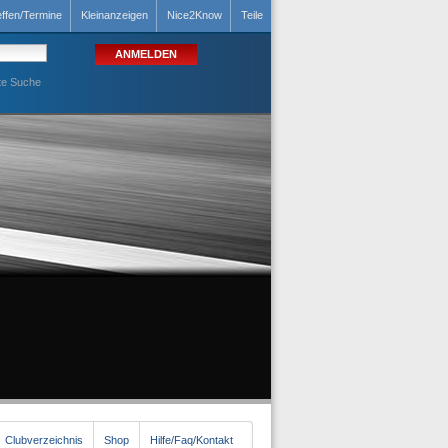
effen/Termine
Kleinanzeigen
Nice2Know
Teile
te Suche
Clubverzeichnis
Shop
Hilfe/Faq/Kontakt