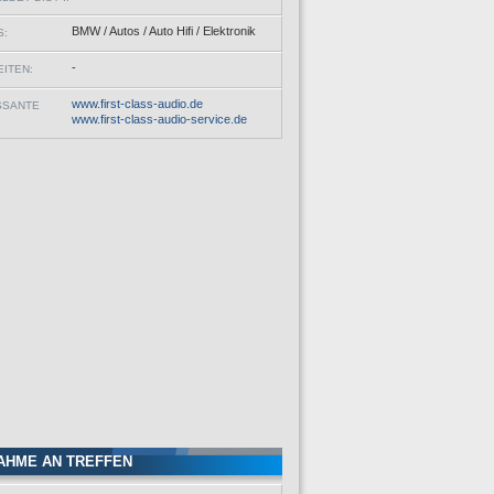
BMW / Autos / Auto Hifi / Elektronik
S:
-
ITEN:
www.first-class-audio.de
SSANTE
www.first-class-audio-service.de
AHME AN TREFFEN