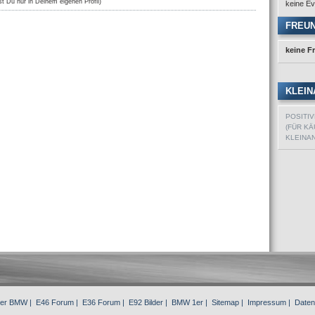
st Du nur in Deinem eigenen Profil)
keine Ev
FREU
keine F
KLEIN
POSITI
(FÜR KÄ
KLEINA
3er BMW
|
E46 Forum
|
E36 Forum
|
E92 Bilder
|
BMW 1er
|
Sitemap
|
Impressum
|
Daten