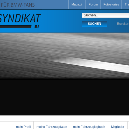
Magazin
Forum
Fotostories
Tr
Erweiter
mein Profil
meine Fahrzeugdaten
mein Fahrzeuglogbuch
Mitglieder