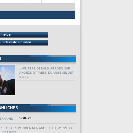
chreiben
eundesliste einladen
3
.. WEITERE DETAILS WERDEN NUR
ANGEZEIGT, WENN DU ANGEMELDET
BIST ..
ÖNLICHES
SGK-23
ERNAME:
ERE DETAILS WERDEN NUR ANGEZEIGT, WENN DU
DET BIST ..