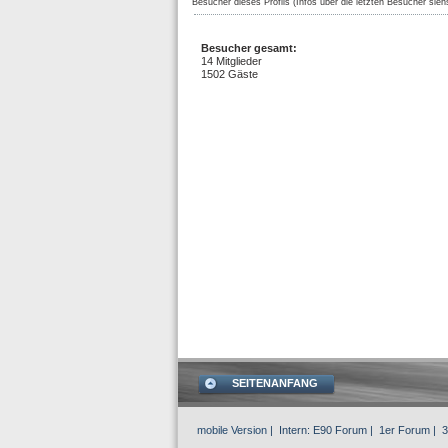
Besucher dieses Profils (Infos über die letzten Besucher sieh
Besucher gesamt:
14 Mitglieder
1502 Gäste
SEITENANFANG
mobile Version
| Intern:
E90 Forum
|
1er Forum
|