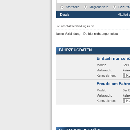
Startseite
Mitgliederliste
Benutze
Details
Mitglied 
Freundschaftsverbindung zu dir
keine Verbindung - Du bist nicht angemeldet
FAHRZEUGDATEN
Einfach nur schön
Model:
5er 
Verbrauch:
kein
Kennzeichen:
K
Freude am Fahren
Model:
3er 
Verbrauch:
kein
Kennzeichen:
K