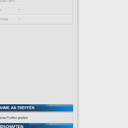
DET BIST ..
-
S:
-
ITEN:
AHME AN TREFFEN
ents/Treffen geplant
NDSCHAFTEN