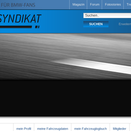
Magazin
Forum
Fotostories
Tr
Erweiter
mein Profil
meine Fahrzeugdaten
mein Fahrzeuglogbuch
Mitglieder