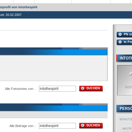
rprofil von intothespirit
seit: 26.02.2007
PN s
In Fr
INTOT
SUCHEN
Alle Fotostories von ..
PERS
BENUTZ
SUCHEN
Alle Beiträge von ..
.. WEIT