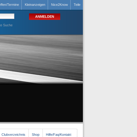
effen/Termine
Kleinanzeigen
Nice2Know
Teile
te Suche
Clubverzeichnis
Shop
Hilfe/Faq/Kontakt