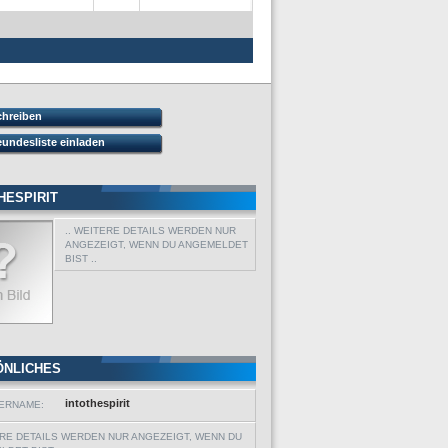
chreiben
eundesliste einladen
HESPIRIT
.. WEITERE DETAILS WERDEN NUR
ANGEZEIGT, WENN DU ANGEMELDET
BIST ..
ÖNLICHES
intothespirit
ERNAME:
ERE DETAILS WERDEN NUR ANGEZEIGT, WENN DU