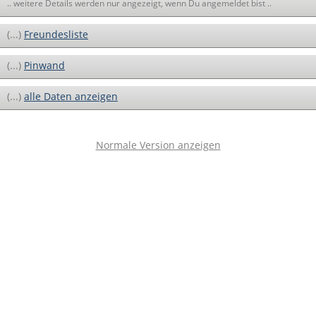
.. weitere Details werden nur angezeigt, wenn Du angemeldet bist ..
(...)
Freundesliste
(...)
Pinwand
(...)
alle Daten anzeigen
Normale Version anzeigen