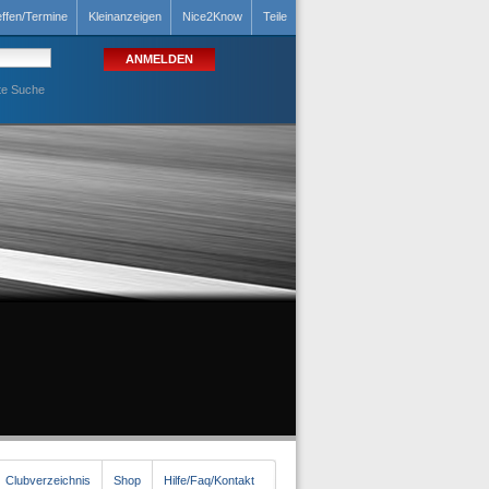
effen/Termine
Kleinanzeigen
Nice2Know
Teile
te Suche
Clubverzeichnis
Shop
Hilfe/Faq/Kontakt