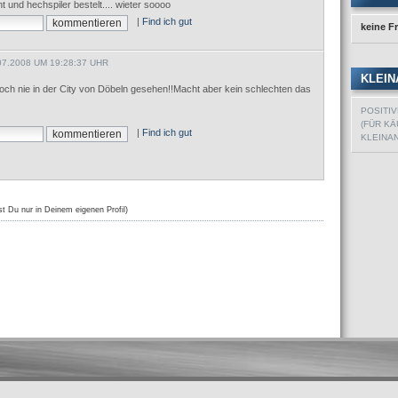
t und hechspiler bestelt.... wieter soooo
|
Find ich gut
keine F
7.2008 UM 19:28:37 UHR
KLEIN
och nie in der City von Döbeln gesehen!!Macht aber kein schlechten das
POSITI
(FÜR KÄ
|
Find ich gut
KLEINA
st Du nur in Deinem eigenen Profil)