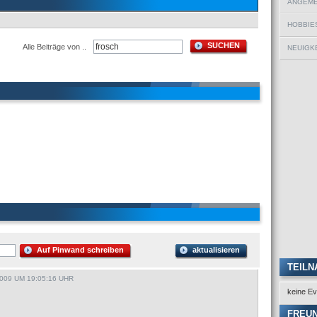
ANGEMEL
HOBBIE
SUCHEN
Alle Beiträge von ..
NEUIGKE
Auf Pinwand schreiben
aktualisieren
TEILN
009 UM 19:05:16 UHR
keine Ev
FREU