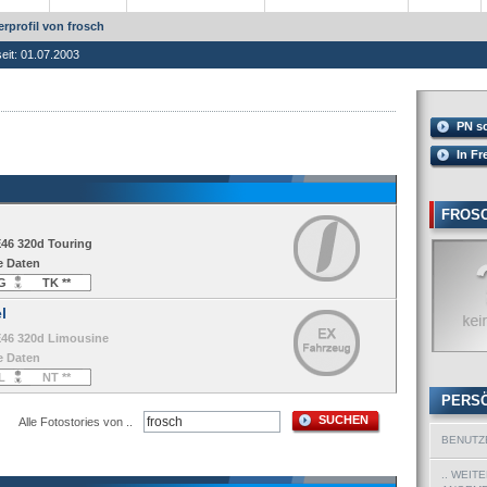
rprofil von frosch
seit: 01.07.2003
PN s
In Fr
FROS
E46 320d Touring
e Daten
G
TK **
l
E46 320d Limousine
e Daten
L
NT **
PERS
SUCHEN
Alle Fotostories von ..
BENUTZ
.. WEIT