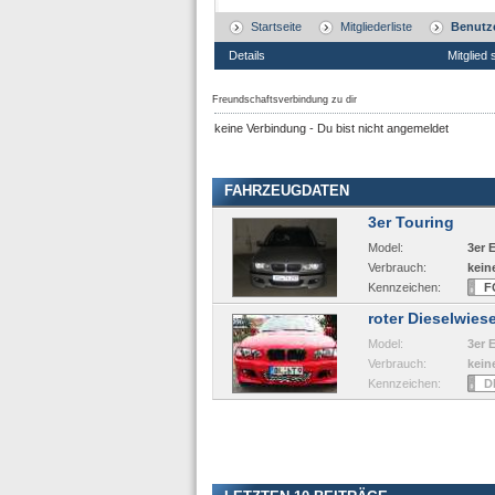
Startseite
Mitgliederliste
Benutze
Details
Mitglied 
Freundschaftsverbindung zu dir
keine Verbindung - Du bist nicht angemeldet
FAHRZEUGDATEN
3er Touring
Model:
3er 
Verbrauch:
kein
Kennzeichen:
F
roter Dieselwiese
Model:
3er 
Verbrauch:
kein
Kennzeichen:
D