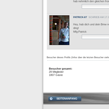
hab nehmlich den gleichen fron
PATRICK-87
SCHRIEB AM 17.0
Hey..hab dich und dein Bmw n
ding!
Mfg:Patrick
Besucher dieses Profils (Infos über die letzten Besucher sieh
Besucher gesamt:
28 Mitglieder
1807 Gäste
SEITENANFANG