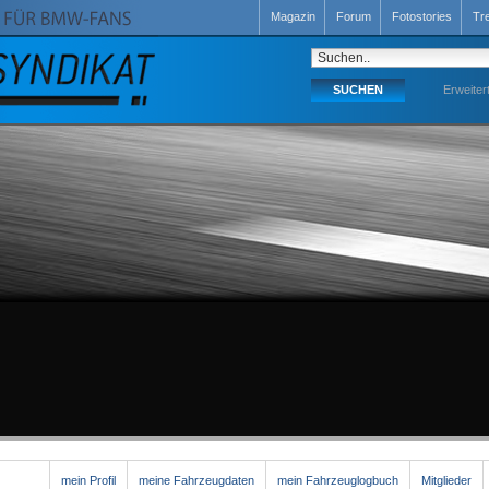
Magazin
Forum
Fotostories
Tr
Erweiter
mein Profil
meine Fahrzeugdaten
mein Fahrzeuglogbuch
Mitglieder