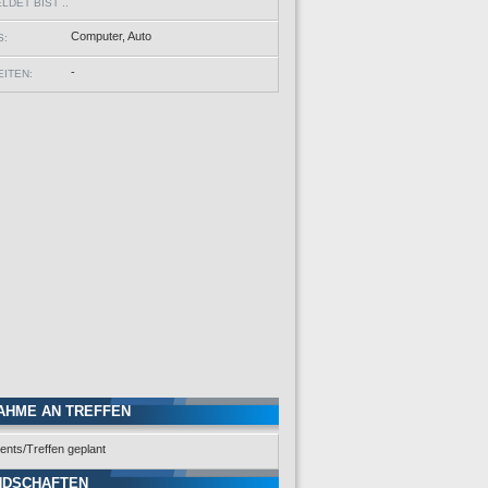
DET BIST ..
Computer, Auto
S:
-
ITEN:
AHME AN TREFFEN
ents/Treffen geplant
NDSCHAFTEN