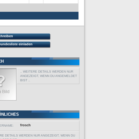
chreiben
eundesliste einladen
CH
.. WEITERE DETAILS WERDEN NUR
ANGEZEIGT, WENN DU ANGEMELDET
BIST ..
ÖNLICHES
frosch
ERNAME:
ERE DETAILS WERDEN NUR ANGEZEIGT, WENN DU