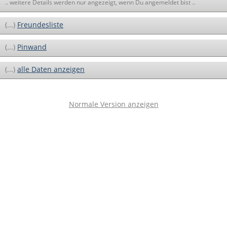
.. weitere Details werden nur angezeigt, wenn Du angemeldet bist ..
(...)
Freundesliste
(...)
Pinwand
(...)
alle Daten anzeigen
Normale Version anzeigen