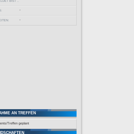
DET BIST ..
-
S:
-
ITEN:
AHME AN TREFFEN
ents/Treffen geplant
NDSCHAFTEN