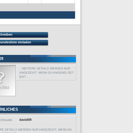
chreiben
eundesliste einladen
09
.. WEITERE DETAILS WERDEN NUR
ANGEZEIGT, WENN DU ANGEMELDET
BIST ..
ÖNLICHES
david09
ERNAME:
ERE DETAILS WERDEN NUR ANGEZEIGT, WENN DU