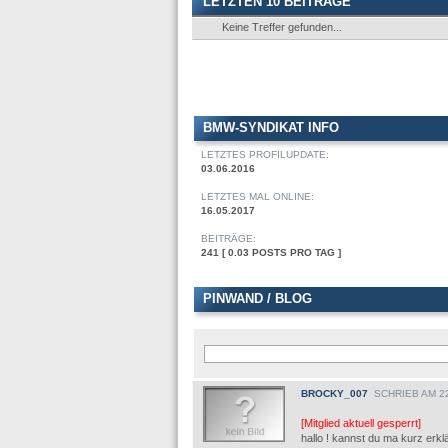
LETZTEN 10 BEITRÄGE
Keine Treffer gefunden...
BMW-SYNDIKAT INFO
LETZTES PROFILUPDATE:
03.06.2016
LETZTES MAL ONLINE:
16.05.2017
BEITRÄGE:
241 [ 0.03 POSTS PRO TAG ]
PINWAND / BLOG
BROCKY_007
SCHRIEB AM 22
[Mitglied aktuell gesperrt]
hallo ! kannst du ma kurz erk