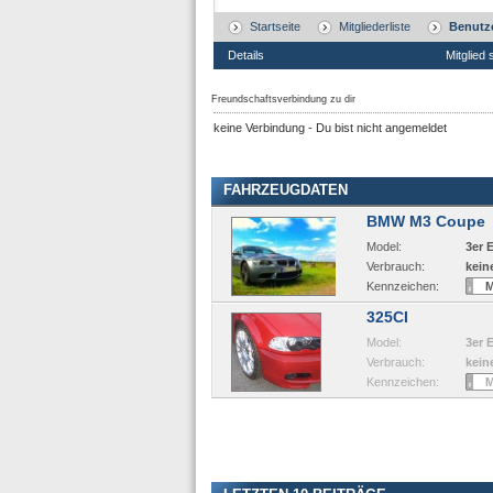
Startseite
Mitgliederliste
Benutze
Details
Mitglied 
Freundschaftsverbindung zu dir
keine Verbindung - Du bist nicht angemeldet
FAHRZEUGDATEN
BMW M3 Coupe
Model:
3er 
Verbrauch:
kein
Kennzeichen:
325CI
Model:
3er 
Verbrauch:
kein
Kennzeichen: