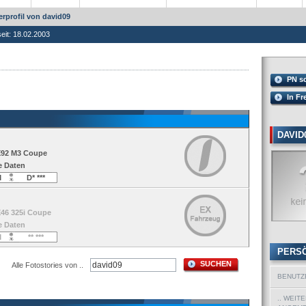
rprofil von david09
seit: 18.02.2003
PN s
In Fr
DAVID
E92 M3 Coupe
e Daten
M
D* ***
E46 325i Coupe
e Daten
M
** ***
PERS
SUCHEN
Alle Fotostories von ..
BENUTZ
.. WEIT