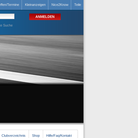
effen/Termine
Kleinanzeigen
Nice2Know
Teile
te Suche
Clubverzeichnis
Shop
Hilfe/Faq/Kontakt