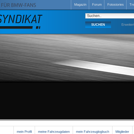
Magazin
Forum
Fotostories
Tr
Erweiter
mein Profil
meine Fahrzeugdaten
mein Fahrzeuglogbuch
Mitglieder