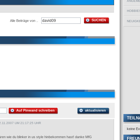
ANGEMEL
HOBBIE
SUCHEN
Alle Beiträge von ..
NEUIGKE
Auf Pinwand schreiben
aktualisieren
TEILN
.11.2007 UM 21:17:25 UHR
keine Ev
lären wie du blinker in us style hinbekommen hast! danke MfG
FREU