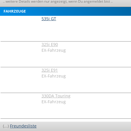
.. weitere Details werden nur angezeigt, wenn Du angemeldet bist ..
FAHRZEUGE
535i GT
325i E90
EX-Fahrzeug
325i E91
EX-Fahrzeug
330DA Touring
EX-Fahrzeug
(...)
Freundesliste