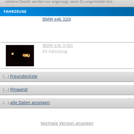
.. weitere Details werden nur angezeigt, wenn Du angemeldet bist ..
FAHRZEUGE
BMW e46 320i
BMW e36 318is
EX-Fahrzeug
(...)
Freundesliste
(...)
Pinwand
(...)
alle Daten anzeigen
Normale Version anzeigen