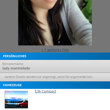
+ 1 weiteres Foto
PERSÖNLICHES
Benutzername:
lady marmelade
.. weitere Details werden nur angezeigt, wenn Du angemeldet bist ..
FAHRZEUGE
E36 Compact