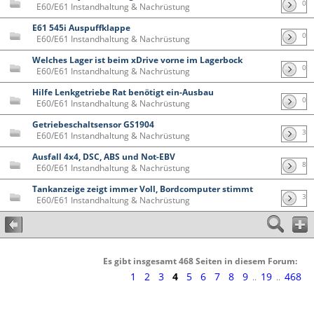
0
E60/E61 Instandhaltung & Nachrüstung
E61 545i Auspuffklappe
0
E60/E61 Instandhaltung & Nachrüstung
Welches Lager ist beim xDrive vorne im Lagerbock
0
E60/E61 Instandhaltung & Nachrüstung
Hilfe Lenkgetriebe Rat benötigt ein-Ausbau
0
E60/E61 Instandhaltung & Nachrüstung
Getriebeschaltsensor GS1904
3
E60/E61 Instandhaltung & Nachrüstung
Ausfall 4x4, DSC, ABS und Not-EBV
8
E60/E61 Instandhaltung & Nachrüstung
Tankanzeige zeigt immer Voll, Bordcomputer stimmt
3
E60/E61 Instandhaltung & Nachrüstung
Es gibt insgesamt 468 Seiten in diesem Forum:
1
2
3
4
5
6
7
8
9
19
468
..
..