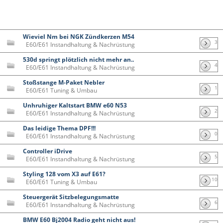
Wieviel Nm bei NGK Zündkerzen M54
3
E60/E61 Instandhaltung & Nachrüstung
530d springt plötzlich nicht mehr an..
4
E60/E61 Instandhaltung & Nachrüstung
Stoßstange M-Paket Nebler
1
E60/E61 Tuning & Umbau
Unhruhiger Kaltstart BMW e60 N53
2
E60/E61 Instandhaltung & Nachrüstung
Das leidige Thema DPF!!!
0
E60/E61 Instandhaltung & Nachrüstung
Controller iDrive
5
E60/E61 Instandhaltung & Nachrüstung
Styling 128 vom X3 auf E61?
10
E60/E61 Tuning & Umbau
Steuergerät Sitzbelegungsmatte
6
E60/E61 Instandhaltung & Nachrüstung
BMW E60 Bj2004 Radio geht nicht aus!