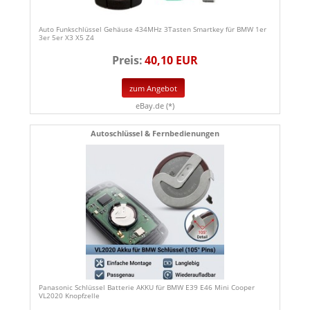
Auto Funkschlüssel Gehäuse 434MHz 3Tasten Smartkey für BMW 1er
3er 5er X3 X5 Z4
Preis:
40,10 EUR
zum Angebot
eBay.de (*)
Autoschlüssel & Fernbedienungen
Panasonic Schlüssel Batterie AKKU für BMW E39 E46 Mini Cooper
VL2020 Knopfzelle