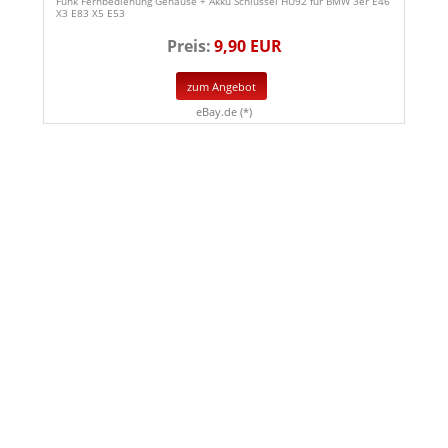
Funk Fernbedienung Gehäuse + Akku Schlüssel HU92 für BMW 3er E46
X3 E83 X5 E53
Preis:
9,90 EUR
zum Angebot
eBay.de (*)