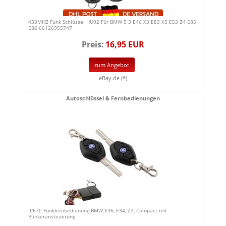
433MHZ Funk Schlüssel HU92 Für BMW 5 3 E46 X3 E83 X5 E53 Z4 E85
E86 66126955747
Preis:
16,95 EUR
zum Angebot
eBay.de (*)
Autoschlüssel & Fernbedienungen
IP670 Funkfernbedienung BMW E36, E34, Z3, Compact mit
Blinkeransteuerung