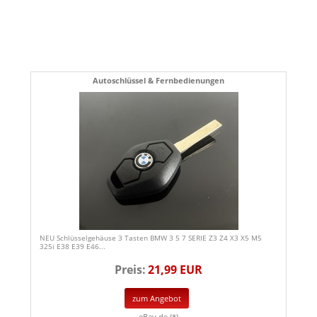
Autoschlüssel & Fernbedienungen
NEU Schlüsselgehäuse 3 Tasten BMW 3 5 7 SERIE Z3 Z4 X3 X5 M5
325i E38 E39 E46...
Preis:
21,99 EUR
zum Angebot
eBay.de (*)