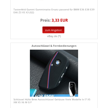
Tastenfeld Gummi Gummimatte Ersatz passend für BMW E36 E38 E39
E46 Z3 X5 X3 (G2)
Preis:
3,33 EUR
zum Angebot
eBay.de (*)
Autoschlüssel & Fernbedienungen
Schlüssel Hülle Bmw Autoschlüssel Gehäuse Viele Modelle Ix I7 X5
XM X5 X6 M G F