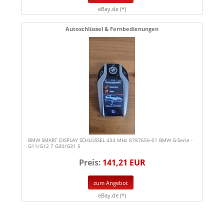
eBay.de (*)
Autoschlüssel & Fernbedienungen
BMW SMART DISPLAY SCHLÜSSEL 434 MHz 8787656-01 BMW G-Serie -
G11/G12 7 G30/G31 5
Preis:
141,21 EUR
zum Angebot
eBay.de (*)