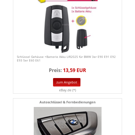
Schlüssel Gehäuse +Batterie Akku LIR2025 für BMW 3er E90 E91 E92
E93 5er E60 E61
Preis:
13,59 EUR
zum Angebot
eBay.de (*)
Autoschlüssel & Fernbedienungen