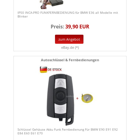
IP50 INCA-PRO FUNKFERNBEDIENUNG für BMW E36 all Modelle mit
Blinker
Preis:
39,90 EUR
zum Angebot
eBay.de (*)
Autoschlüssel & Fernbedienungen
Schlüssel Gehäuse Akku Funk Fernbedienung Für BMW E90 E91 E92
E84 E60 E61 E70