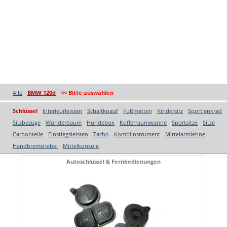
Alle
BMW 120d
<< Bitte auswählen
Schlüssel
Interieurleisten
Schaltknauf
Fußmatten
Kindersitz
Sportlenkrad
Sitzbezüge
Wunderbaum
Hundebox
Kofferraumwanne
Sportsitze
Sitze
Carbonteile
Einstiegsleisten
Tacho
Kombiinstrument
Mittelarmlehne
Handbremshebel
Mittelkonsole
Autoschlüssel & Fernbedienungen