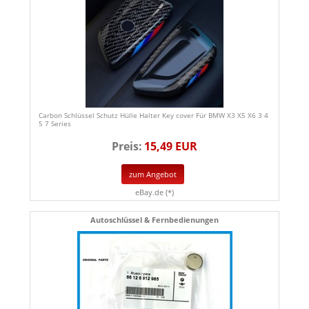
Carbon Schlüssel Schutz Hülle Halter Key cover Für BMW X3 X5 X6 3 4
5 7 Series
Preis:
15,49 EUR
zum Angebot
eBay.de (*)
Autoschlüssel & Fernbedienungen