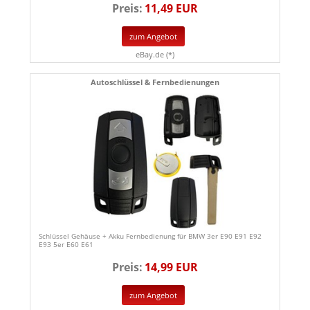
Preis:
11,49 EUR
zum Angebot
eBay.de (*)
Autoschlüssel & Fernbedienungen
Schlüssel Gehäuse + Akku Fernbedienung für BMW 3er E90 E91 E92
E93 5er E60 E61
Preis:
14,99 EUR
zum Angebot