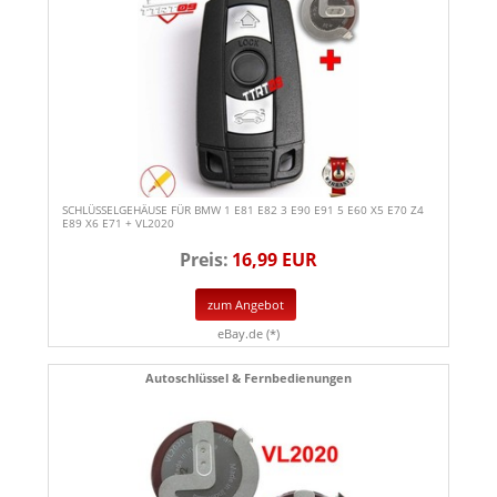
SCHLÜSSELGEHÄUSE FÜR BMW 1 E81 E82 3 E90 E91 5 E60 X5 E70 Z4
E89 X6 E71 + VL2020
Preis:
16,99 EUR
zum Angebot
eBay.de (*)
Autoschlüssel & Fernbedienungen