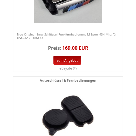
Neu Original Bmw Schlüssel Funkfernbedienung M Sport 434 Mhz für
USA 66125A06C14
Preis:
169,00 EUR
zum Angebot
eBay.de (*)
Autoschlüssel & Fernbedienungen