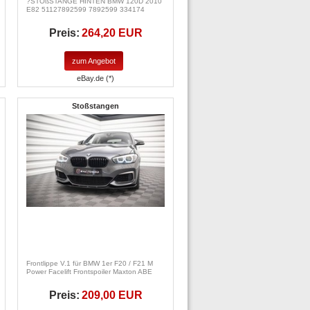
?STOßSTANGE HINTEN BMW 120D 2010
E82 51127892599 7892599 334174
Preis:
264,20 EUR
zum Angebot
eBay.de (*)
Stoßstangen
Frontlippe V.1 für BMW 1er F20 / F21 M
Power Facelift Frontspoiler Maxton ABE
Preis:
209,00 EUR