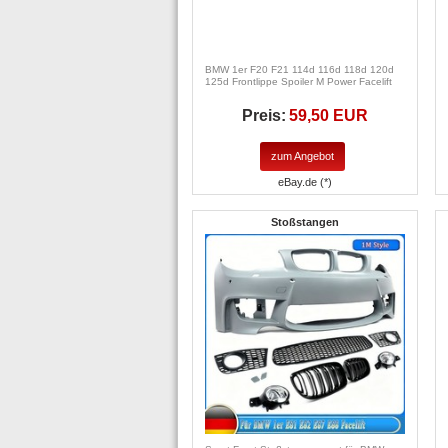
BMW 1er F20 F21 114d 116d 118d 120d
125d Frontlippe Spoiler M Power Facelift
Preis:
59,50 EUR
zum Angebot
eBay.de (*)
Stoßstangen