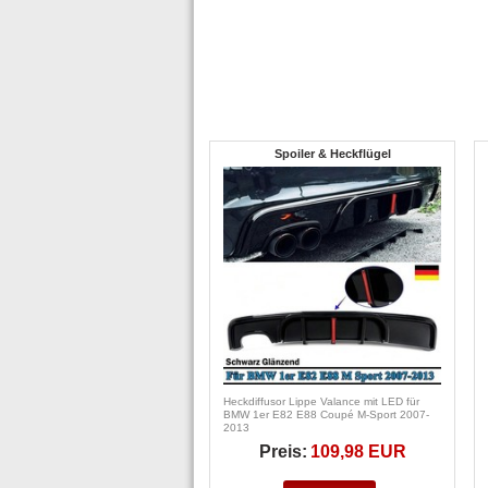
Spoiler & Heckflügel
Heckdiffusor Lippe Valance mit LED für
BMW 1er E82 E88 Coupé M-Sport 2007-
2013
Preis:
109,98 EUR