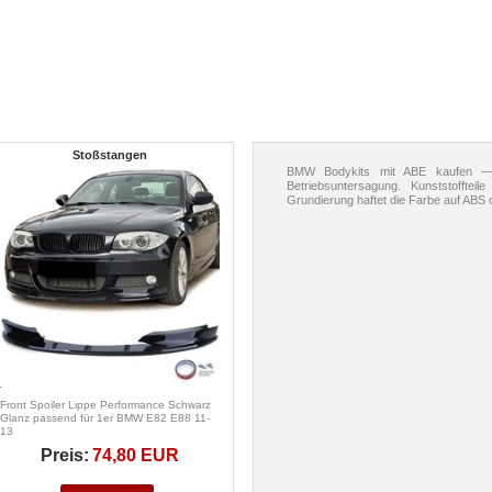
Stoßstangen
BMW Bodykits mit ABE kaufen —
Betriebsuntersagung. Kunststoffte
Grundierung haftet die Farbe auf ABS 
Front Spoiler Lippe Performance Schwarz
Glanz passend für 1er BMW E82 E88 11-
13
Preis:
74,80 EUR