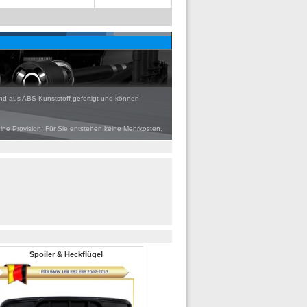
ind aus ABS-Kunststoff gefertigt und können
eine Provision. Für Sie entstehen keine Mehrkosten.
Spoiler & Heckflügel