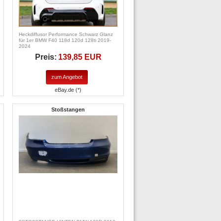
Heckdiffusor Performance Schwarz Glanz
für 1er BMW F40 118d 120d 128ti 2019-
2024
Preis:
139,85 EUR
zum Angebot
eBay.de (*)
Stoßstangen