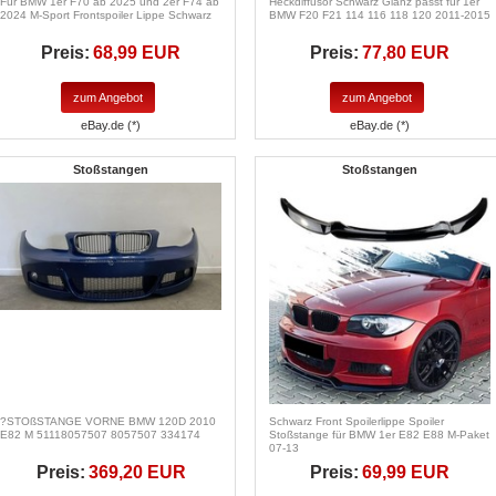
Für BMW 1er F70 ab 2025 und 2er F74 ab
Heckdiffusor Schwarz Glanz passt für 1er
2024 M-Sport Frontspoiler Lippe Schwarz
BMW F20 F21 114 116 118 120 2011-2015
Preis:
68,99 EUR
Preis:
77,80 EUR
zum Angebot
zum Angebot
eBay.de (*)
eBay.de (*)
Stoßstangen
Stoßstangen
?STOßSTANGE VORNE BMW 120D 2010
Schwarz Front Spoilerlippe Spoiler
E82 M 51118057507 8057507 334174
Stoßstange für BMW 1er E82 E88 M-Paket
07-13
Preis:
369,20 EUR
Preis:
69,99 EUR