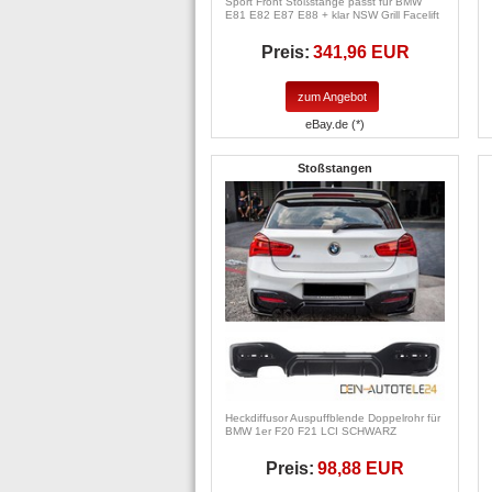
Sport Front Stoßstange passt für BMW
E81 E82 E87 E88 + klar NSW Grill Facelift
Preis:
341,96 EUR
zum Angebot
eBay.de (*)
Stoßstangen
Heckdiffusor Auspuffblende Doppelrohr für
BMW 1er F20 F21 LCI SCHWARZ
Preis:
98,88 EUR