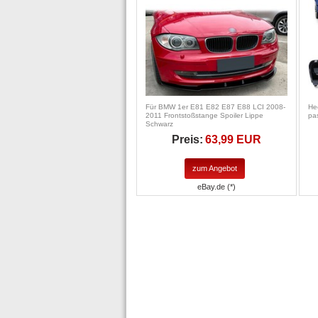
Für BMW 1er E81 E82 E87 E88 LCI 2008-
He
2011 Frontstoßstange Spoiler Lippe
pa
Schwarz
Preis:
63,99 EUR
zum Angebot
eBay.de (*)