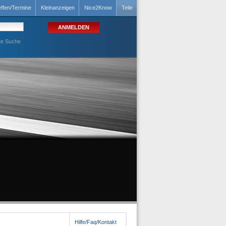
effen/Termine
Kleinanzeigen
Nice2Know
Teile
te Suche
Hilfe/Faq/Kontakt