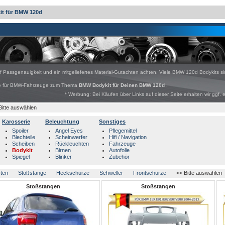
it für BMW 120d
uf Passgenauigkeit und ein mitgeliefertes Material-Gutachten achten. Viele BMW 120d Bodykits s
bote für BMW-Fahrzeuge zum Thema
BMW Bodykit für Deinen BMW 120d
.
* Werbung: Bei Käufen über Links auf dieser Seite erhalten wir ggf. 
Bitte auswählen
Karosserie
Beleuchtung
Sonstiges
Spoiler
Angel Eyes
Pflegemittel
Blechteile
Scheinwerfer
Hifi / Navigation
Scheiben
Rückleuchten
Fahrzeuge
Bodykit
Birnen
Autofolie
Spiegel
Blinker
Zubehör
sten
Stoßstange
Heckschürze
Schweller
Frontschürze
<< Bitte auswählen
Stoßstangen
Stoßstangen