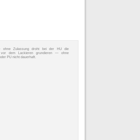
 ohne Zulassung droht bei der HU die
ile vor dem Lackieren grundieren — ohne
oder PU nicht dauerhaft.