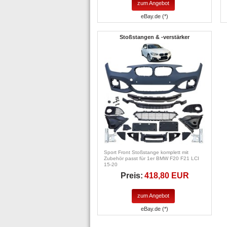
zum Angebot
eBay.de (*)
Stoßstangen & -verstärker
Sport Front Stoßstange komplett mit
Zubehör passt für 1er BMW F20 F21 LCI
15-20
Preis:
418,80 EUR
zum Angebot
eBay.de (*)