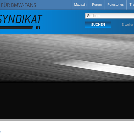
Magazin
Forum
Fotostories
Tr
Erweiter
e