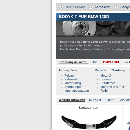
Teile für BMW
Karosserie
Bodyk
BODYKIT FÜR BMW 120D
Beim Kauf eines
BMW 120d Bodykits
solltest du a
problemlos selbst lackiert werden.
Hier findest Du günstige Teile- und Tuning-Ange
Fahrzeug Auswahl:
Alle
BMW 120d
<< 
Tuning Teile
Reparatur / Wartung
Felgen
Motoröl
Fahrwerk
Bremse
Motortuning
Ersatzteile
Sportauspuff
Motoren und Teile
Innenausstattung
Reifen
Weitere Auswahl:
M-Paket
Niere
Zierlei
Stoßstangen