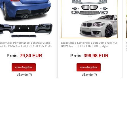
ckdiffusor Performance Schwarz Glanz
Stoßstange Kühlergrill Sport Vorne Grill Für
sst für BMW 1er F20 F21 120 125 11-15
BMW 1er E81 E87 E82 E88 Bodykit
Preis:
79,80 EUR
Preis:
399,98 EUR
zum Angebot
zum Angebot
eBay.de (*)
eBay.de (*)