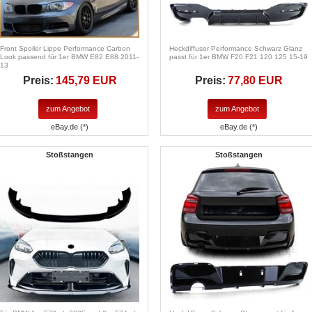
Front Spoiler Lippe Performance Carbon
Heckdiffusor Performance Schwarz Glanz
Look passend für 1er BMW E82 E88 2011-
passt für 1er BMW F20 F21 120 125 15-19
13
Preis:
145,79 EUR
Preis:
77,80 EUR
zum Angebot
zum Angebot
eBay.de (*)
eBay.de (*)
Stoßstangen
Stoßstangen