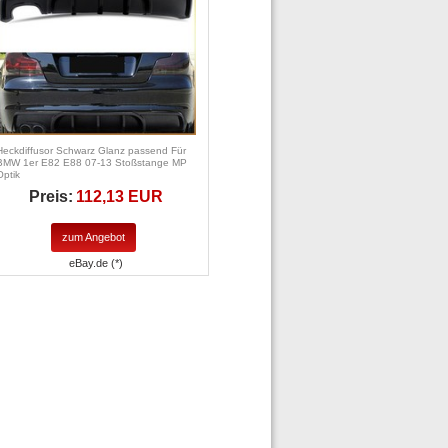
Heckdiffusor Schwarz Glanz passend Für
BMW 1er E82 E88 07-13 Stoßstange MP
Optik
Preis:
112,13 EUR
zum Angebot
eBay.de (*)