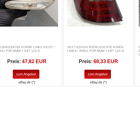
13693299709 VORNE LINKS PILOT /
SK171110104 RÜCKLEUCHTE AUßEN
621 FÜR BMW 1 E87 120 D
LINKS / 85821 FÜR BMW 1 E87 120 D
Preis:
47,82 EUR
Preis:
68,33 EUR
zum Angebot
zum Angebot
eBay.de (*)
eBay.de (*)