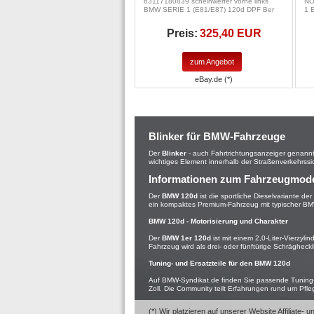
63117180839 scheinwerfer vorne links
NO
BMW SERIE 1 (E81/E87) 120d DPF Ber
1 
Preis:
325,40 EUR
zum Angebot
eBay.de (*)
Blinker für BMW-Fahrzeuge
Der
Blinker
- auch Fahrtrichtungsanzeiger genannt -
wichtiges Element innerhalb der Straßenverkehrssic
Informationen zum Fahrzeugmod
Der
BMW 120d
ist die sportliche Dieselvariante de
ein kompaktes Premium-Fahrzeug mit typischer B
BMW 120d - Motorisierung und Charakter
Der
BMW 1er 120d
ist mit einem 2,0-Liter-Vierzyli
Fahrzeug wird als drei- oder fünftürige Schräghec
Tuning- und Ersatzteile für den BMW 120d
Auf BMW-Syndikat.de finden Sie passende Tuning-
Zoll. Die Community teilt Erfahrungen rund um Pfl
(*) Wir platzieren auf unserer Website Affiliat