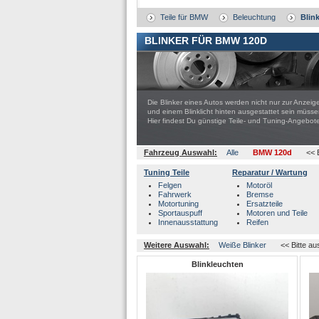
Teile für BMW
Beleuchtung
Blin
BLINKER FÜR BMW 120D
Die Blinker eines Autos werden nicht nur zur Anzeige
und einem Blinklicht hinten ausgestattet sein müs
Hier findest Du günstige Teile- und Tuning-Ange
Fahrzeug Auswahl:
Alle
BMW 120d
<< 
Tuning Teile
Reparatur / Wartung
Felgen
Motoröl
Fahrwerk
Bremse
Motortuning
Ersatzteile
Sportauspuff
Motoren und Teile
Innenausstattung
Reifen
Weitere Auswahl:
Weiße Blinker
<< Bitte a
Blinkleuchten