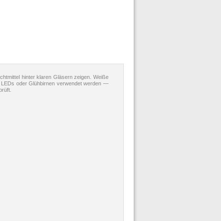
htmittel hinter klaren Gläsern zeigen. Weiße
lbe LEDs oder Glühbirnen verwendet werden —
rüft.