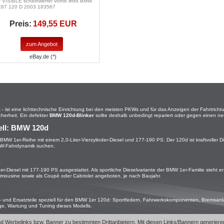
 VISIBLE scheinwerfer vorne links BMW
E87 120 D 2003 183567
Preis:
149,55 EUR
zum Angebot
eBay.de (*)
 ist eine lichttechnische Einrichtung bei den meisten PKWs und für das Anzeigen der Fahrtrichtung
herheit. Ein defekter
BMW 120d-Blinker
sollte deshalb unbedingt repariert oder gegen einen ne
ell: BMW 120d
r BMW 1er-Reihe mit einem 2,0-Liter-Vierzylinder-Diesel und 177-190 PS. Der 120d ist kraftvoller Di
MW-Fahrdynamik suchen.
nder-Diesel mit 177-190 PS ausgestattet. Als sportliche Dieselvariante der BMW 1er-Familie steht er
klimousine sowie als Coupé oder Cabriolet angeboten, je nach Baujahr.
 und Ersatzteile speziell für den BMW 1er 120d: Sportfedern, Fahrwerkskomponenten, Bremsanl
ege, Wartung und Tuning dieses Modells.
e- und Werbelinks bzw. Banner zu bestimmten Drittanbietern. Mit diesen Links/Bannern generi