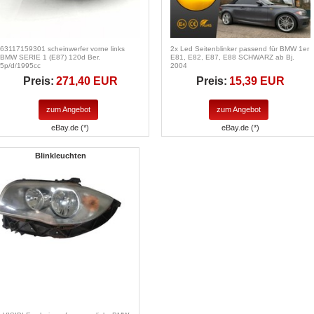
63117159301 scheinwerfer vorne links
2x Led Seitenblinker passend für BMW 1er
BMW SERIE 1 (E87) 120d Ber.
E81, E82, E87, E88 SCHWARZ ab Bj.
5p/d/1995cc
2004
Preis:
271,40 EUR
Preis:
15,39 EUR
zum Angebot
zum Angebot
eBay.de (*)
eBay.de (*)
Blinkleuchten