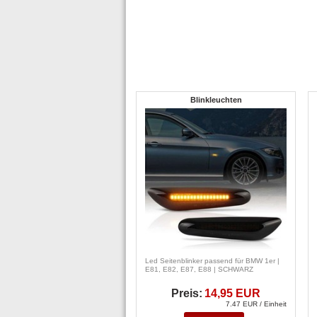
Blinkleuchten
Led Seitenblinker passend für BMW 1er |
E81, E82, E87, E88 | SCHWARZ
Preis:
14,95 EUR
7.47 EUR / Einheit