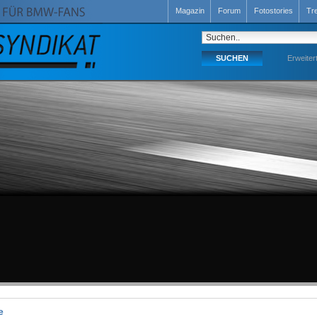
Magazin
Forum
Fotostories
Tr
Erweiter
e