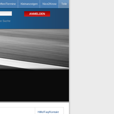
effen/Termine
Kleinanzeigen
Nice2Know
Teile
te Suche
Hilfe/Faq/Kontakt