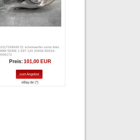
63117249649 01 scheinwerfer vorne links
BMW SERIE 1 E87 120 204D4 R2024-
0006172
Preis:
101,00 EUR
zum Angebot
eBay.de (*)