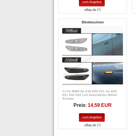
zum Angebot
eBay.de (*)
Blinkleuchten
2x Für BMW 3er E46 E90 E91 5er E60
E61 E84 E82 Led Seitenblinker Blinker
Schwarz
Preis:
14,59 EUR
zum Angebot
eBay.de (*)