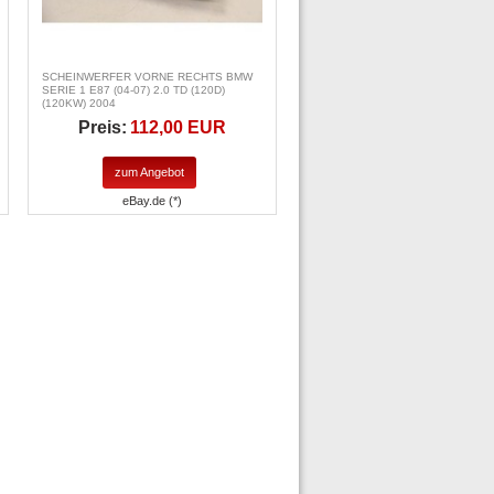
SCHEINWERFER VORNE RECHTS BMW
SERIE 1 E87 (04-07) 2.0 TD (120D)
(120KW) 2004
Preis:
112,00 EUR
zum Angebot
eBay.de (*)