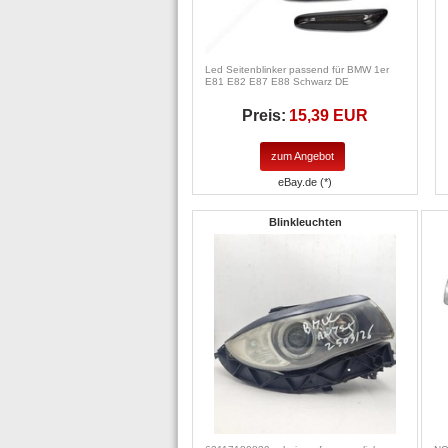
Led Seitenblinker passend für BMW 1er
E81 E82 E87 E88 Schwarz DE
Preis:
15,39 EUR
zum Angebot
eBay.de (*)
Blinkleuchten