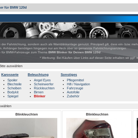
ker für BMW 120d
 der Fahrtrichtung, sondern auch als Warnblinkanlage genutzt. Prinzipiell gilt, dass ein- bzw. meh
sen. Anhänger benötigen hingegen nur am Heck über so genannte Fahrtrichtungsanzeiger.
bote für BMW-Fahrzeuge zum Thema
BMW Blinker für Deinen BMW 120d
.
* Werbung: Bei Käufen über Links auf dieser Seite erhalten wir ggf. 
Bitte auswählen
Karosserie
Beleuchtung
Sonstiges
Spoiler
Angel Eyes
Pflegemittel
Blechteile
Scheinwerfer
Hifi / Navigation
Scheiben
Rückleuchten
Fahrzeuge
Bodykit
Birnen
Autofolie
Spiegel
Blinker
Zubehör
uswählen
Blinkleuchten
Blinkleuchten