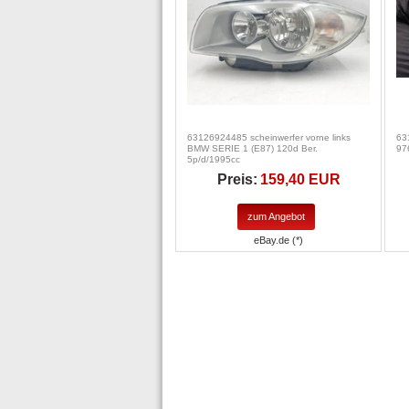
63126924485 scheinwerfer vorne links
63
BMW SERIE 1 (E87) 120d Ber.
97
5p/d/1995cc
Preis:
159,40 EUR
zum Angebot
eBay.de (*)