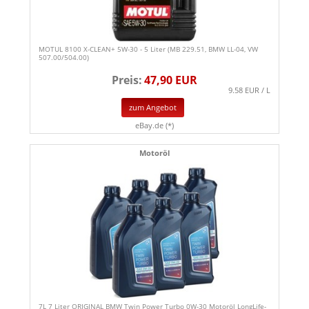
MOTUL 8100 X-CLEAN+ 5W-30 - 5 Liter (MB 229.51, BMW LL-04, VW
507.00/504.00)
Preis:
47,90 EUR
9.58 EUR / L
zum Angebot
eBay.de (*)
Motoröl
7L 7 Liter ORIGINAL BMW Twin Power Turbo 0W-30 Motoröl LongLife-