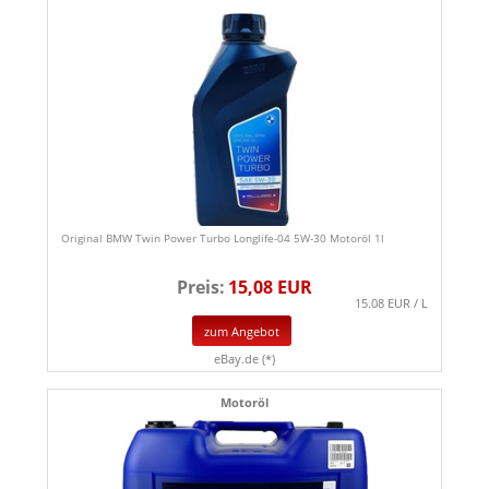
Original BMW Twin Power Turbo Longlife-04 5W-30 Motoröl 1l
Preis:
15,08 EUR
15.08 EUR / L
zum Angebot
eBay.de (*)
Motoröl