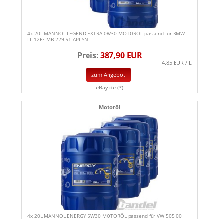
4x 20L MANNOL LEGEND EXTRA 0W30 MOTORÖL passend für BMW
LL-12FE MB 229.61 API SN
Preis:
387,90 EUR
4.85 EUR / L
zum Angebot
eBay.de (*)
Motoröl
4x 20L MANNOL ENERGY 5W30 MOTORÖL passend für VW 505.00