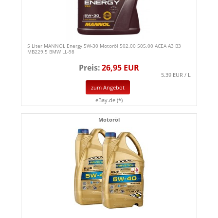
5 Liter MANNOL Energy 5W-30 Motoröl 502.00 505.00 ACEA A3 B3
MB229.5 BMW LL-98
Preis:
26,95 EUR
5.39 EUR / L
zum Angebot
eBay.de (*)
Motoröl