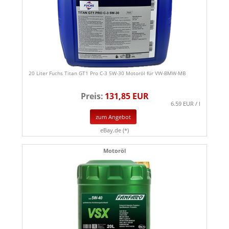
20 Liter Fuchs Titan GT1 Pro C-3 5W-30 Motoröl für VW-BMW-MB
Preis:
131,85 EUR
6.59 EUR / l
zum Angebot
eBay.de (*)
Motoröl