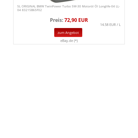
5L ORIGINAL BMW TwinPower Turbo 5W-30 Motoröl Öl Longlife-04 LL-
04 83215B65F02
Preis:
72,90 EUR
14.58 EUR / L
zum Angebot
eBay.de (*)