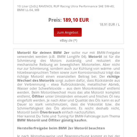
10 Liter (2x5L) RAVENOL RUP Racing Ultra Performance SAE 5W-40,
BMW LL-04, MB
Preis:
189,10 EUR
18.91 EUR / L
zum Angebot
eBay.de (*)
Motoröl für deinen BMW 2er
sollte nur mit BMW-Freigabe
verwendet werden (z.B. BMW Longlife 04).
Motoröl
ist für die
Schmierung des Motors zuständig und reduziert die
mechanische Reibung an beweglichen Motorteilen. Aber nicht
nur zur Schmierung, sondern auch zur Kühlung von wärme- und
hitzebeanspruchten Teilen sowie zum Korrosionsschutz trägt das
richtige Motoröl einen essenziellen Beitrag bei. Der
richtige
Wechsel des Motoröls
sorgt zudem dafür, dass Rückstände aus
der Verbrennung – etwa Rußrückstände, metallischer Abrieb,
Wasser oder Schwefeloxide – aus dem Motorkreislauf entfernt
werden. Beim Motorölwechsel muss das alte Motoröl komplett
entfernt,
Ölfilter
unter Umständen erneuert und frisches Öl neu
eingefüllt werden. Je nach Alter und Qualität des Öls kann es auf
Dauer so stark verschmutzen, dass die Viskosität bzw. die
Schmierfähigkeit des Öls abnimmt. Es reicht deshalb nicht,
Motoröl beim
Ölverbrauch
einfach nachzufüllen.
Hier kannst Du Teile und Tuning für BMW-Fahrzeuge zum Thema
BMW Motoröl und Ölfilter günstig kaufen
.
Herstellerfreigabe beim BMW 2er Motoröl beachten
Je nach Motorbauweise und Beanspruchung kommt es bei der