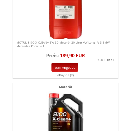
MOTUL 8100 X-CLEAN+ 5W-30 Motoröl 20 Liter VW Longlife 3 BMW
Mercedes Porsche C3
Preis:
189,90 EUR
9.50 EUR / L
zum Angebot
eBay.de (*)
Motoröl