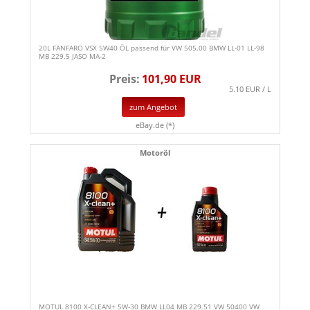
20L FANFARO VSX 5W40 ÖL passend für VW 505.00 BMW LL-01 LL-98
MB 229.5 JASO MA-2
Preis:
101,90 EUR
5.10 EUR / L
zum Angebot
eBay.de (*)
Motoröl
MOTUL 8100 X-CLEAN+ 5W-30 BMW LL04 MB 229.51 VW 50400 VW