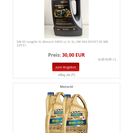
5W-30 Longlife III, Motoröl 5W30 LL lll, 5L, VW 504.00/507.00 MB
229.51
Preis:
30,00 EUR
6.00 EUR / L
zum Angebot
eBay.de (*)
Motoröl