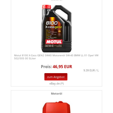
Motul 8100 X-Cess GEN2 5W40 Motorenöl 5W-40 BMW LL 01 Opel VW
502/505 00 5Liter
Preis:
46,95 EUR
9.39 EUR / L
zum Angebot
eBay.de (*)
Motoröl