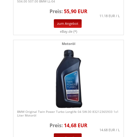
504.00 507.00 BMW LL-04
Preis:
55,90 EUR
11.18 EUR / L
zum Angebot
eBay.de (*)
Motoröl
BMW Original Twin Power Turbo Longlife 04 5W-30 83212365933 1x1
Liter Motoröl
Preis:
14,68 EUR
14.68 EUR / L