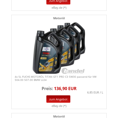
zum Angebot
eBay.de (*)
Motoröl
4x 5L FUCHS MOTORÖL TITAN GT1 PRO C3 5W30 passend für VW
504.00 507.00 BMW LL04
Preis:
136,90 EUR
6.85 EUR / L
zum Angebot
eBay.de (*)
Motoröl