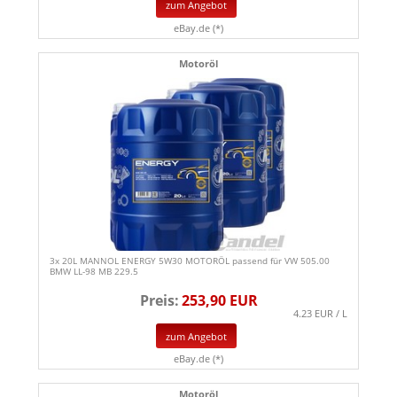
zum Angebot
eBay.de (*)
Motoröl
3x 20L MANNOL ENERGY 5W30 MOTORÖL passend für VW 505.00
BMW LL-98 MB 229.5
Preis:
253,90 EUR
4.23 EUR / L
zum Angebot
eBay.de (*)
Motoröl