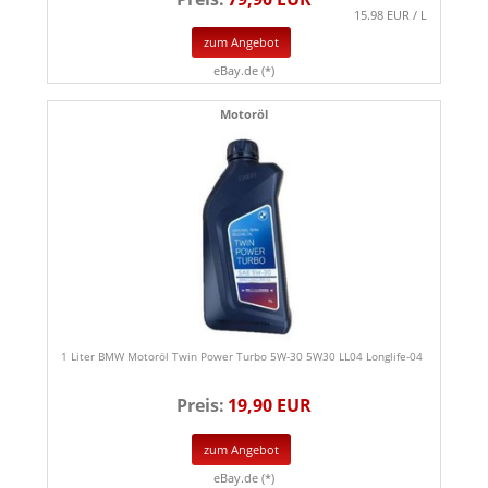
15.98 EUR / L
zum Angebot
eBay.de (*)
Motoröl
1 Liter BMW Motoröl Twin Power Turbo 5W-30 5W30 LL04 Longlife-04
Preis:
19,90 EUR
zum Angebot
eBay.de (*)