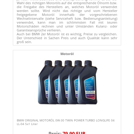
Wahl des richtigen Motoröls auf die entsprechende Ölnorm bzw.
die Freigabe des Herstellers an, welches Motoröl verwendet
werden sollte. Wird nicht das richtige und vom Hersteller
freigegebene Motoröl innerhalb der vorgeschriebenen
Wechselintervalle (siehe Serviceheft bzw. Bedienungsanleitung)
verwendet, kann man im schlimmsten Fall mit teuren
Motorschäden rechnen und unter Umständen Kulanz- oder
Garantieansprüche verlieren.
Auch bei BMW 2er Motoröl ist es wichtig, Preise zu vergleichen.
Der Unterschied in Sachen Preis und auch Qualität kann sehr
groß sein.
Motoröl
BMW ORIGINAL MOTORÖL 0W-30 TWIN POWER TURBO LONGLIFE 04
LL-04 5x1 Liter
Preis:
79,90 EUR