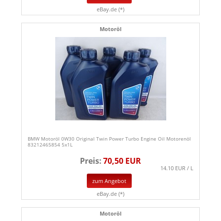
eBay.de (*)
Motoröl
BMW Motoröl 0W30 Original Twin Power Turbo Engine Oil Motorenöl
83212465854 5x1L
Preis:
70,50 EUR
14.10 EUR / L
zum Angebot
eBay.de (*)
Motoröl