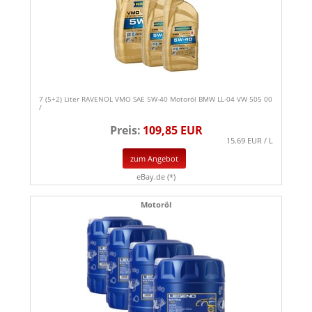
7 (5+2) Liter RAVENOL VMO SAE 5W-40 Motoröl BMW LL-04 VW 505 00
/
Preis:
109,85 EUR
15.69 EUR / L
zum Angebot
eBay.de (*)
Motoröl