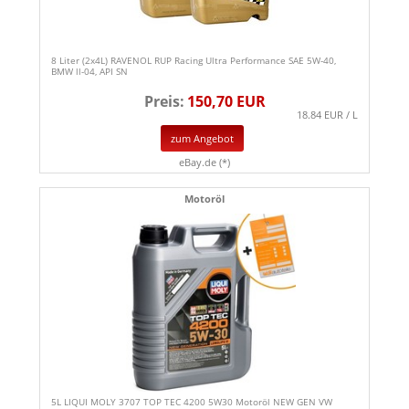
8 Liter (2x4L) RAVENOL RUP Racing Ultra Performance SAE 5W-40,
BMW ll-04, API SN
Preis:
150,70 EUR
18.84 EUR / L
zum Angebot
eBay.de (*)
Motoröl
5L LIQUI MOLY 3707 TOP TEC 4200 5W30 Motoröl NEW GEN VW