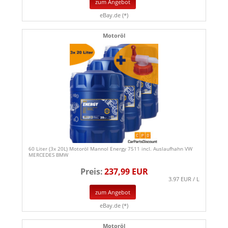
zum Angebot
eBay.de (*)
Motoröl
60 Liter (3x 20L) Motoröl Mannol Energy 7511 incl. Auslaufhahn VW
MERCEDES BMW
Preis:
237,99 EUR
3.97 EUR / L
zum Angebot
eBay.de (*)
Motoröl