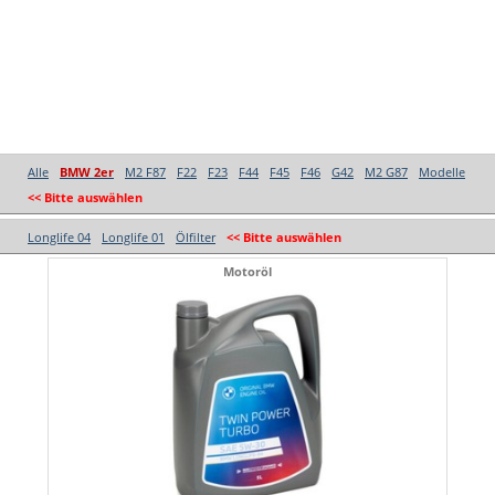
Alle
BMW 2er
M2 F87
F22
F23
F44
F45
F46
G42
M2 G87
Modelle
<< Bitte auswählen
Longlife 04
Longlife 01
Ölfilter
<< Bitte auswählen
Motoröl