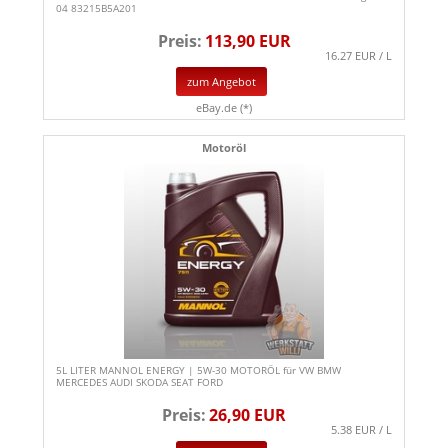
04 83215B5A201
Preis:
113,90 EUR
16.27 EUR / L
zum Angebot
eBay.de (*)
Motoröl
5L LITER MANNOL ENERGY | 5W-30 MOTORÖL für VW BMW
MERCEDES AUDI SKODA SEAT FORD
Preis:
26,90 EUR
5.38 EUR / L