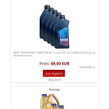
BMW TWINPOWER TURBO 0W-30 - 5 Liter (5x 1L) | BMW LL-04 Original
OEM Motorenöl
Preis:
69,00 EUR
13.80 EUR / L
zum Angebot
eBay.de (*)
Sonstige