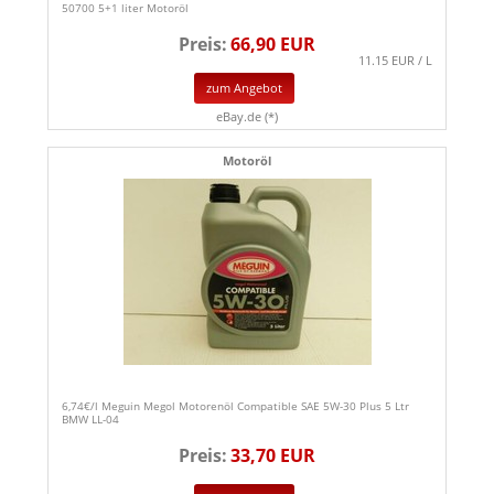
50700 5+1 liter Motoröl
Preis:
66,90 EUR
11.15 EUR / L
zum Angebot
eBay.de (*)
Motoröl
6,74€/l Meguin Megol Motorenöl Compatible SAE 5W-30 Plus 5 Ltr
BMW LL-04
Preis:
33,70 EUR