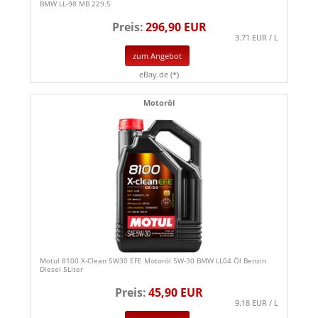
BMW LL-98 MB 229.5
Preis:
296,90 EUR
3.71 EUR / L
zum Angebot
eBay.de (*)
Motoröl
Motul 8100 X-Clean 5W30 EFE Motoröl 5W-30 BMW LL04 Öl Benzin
Diesel 5Liter
Preis:
45,90 EUR
9.18 EUR / L