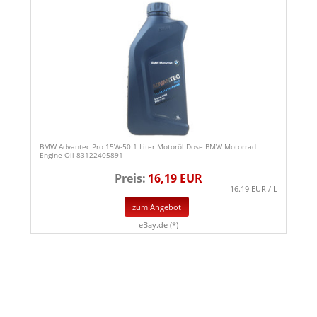
BMW Advantec Pro 15W-50 1 Liter Motoröl Dose BMW Motorrad
Engine Oil 83122405891
Preis:
16,19 EUR
16.19 EUR / L
zum Angebot
eBay.de (*)