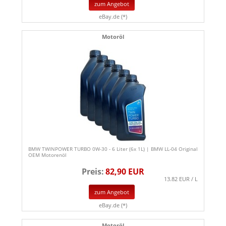
zum Angebot
eBay.de (*)
Motoröl
BMW TWINPOWER TURBO 0W-30 - 6 Liter (6x 1L) | BMW LL-04 Original
OEM Motorenöl
Preis:
82,90 EUR
13.82 EUR / L
zum Angebot
eBay.de (*)
Motoröl