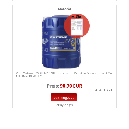
Motoröl
20 L Motoröl 5W-40 MANNOL Extreme 7915 mit 5x Service-Etikett VW
MB BMW RENAULT
Preis:
90,70 EUR
4.54 EUR / L
zum Angebot
eBay.de (*)